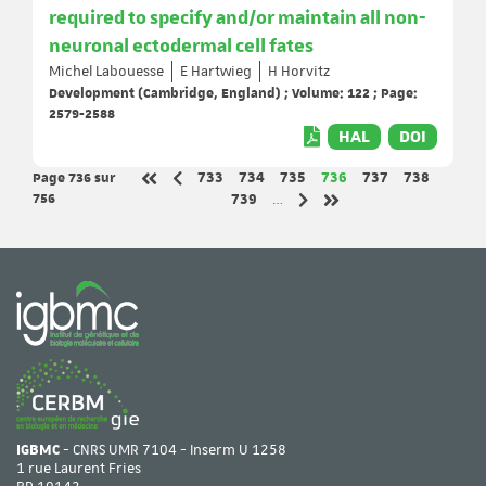
required to specify and/or maintain all non-
neuronal ectodermal cell fates
Michel Labouesse
E Hartwieg
H Horvitz
Development (Cambridge, England) ; Volume: 122 ; Page:
2579-2588
HAL
DOI
Page 736
sur
Page
Page
Page
Page
Page
Page
733
734
735
736
737
738
Page précédente
Première page
756
Page
739
…
Page suivante
Dernière page
IGBMC
- CNRS UMR 7104 - Inserm U 1258
1 rue Laurent Fries