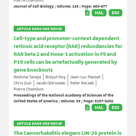
Pierre Chambon
Journal of Cell Biology ; Volume: 135 ; Page: 469-477
HAL
DOI
ARTICLE DANS UNE REVUE
Cell-type and promoter-context dependent
retinoic acid receptor (RAR) redundancies for
RAR beta 2 and Hoxa-1 activation in F9 and
P19 cells can be artefactually generated by
gene knockouts
Reshma Taneja
Bidyut Roy
Jean-Luc Plassat
Chris Zusi
Jacek Ostrowski
Peter Reczek
Pierre Chambon
Proceedings of the National Academy of Sciences of the
United States of America ; Volume: 93 ; Page: 6197-6202
HAL
DOI
ARTICLE DANS UNE REVUE
The Caenorhabditis elegans LIN-26 protein is