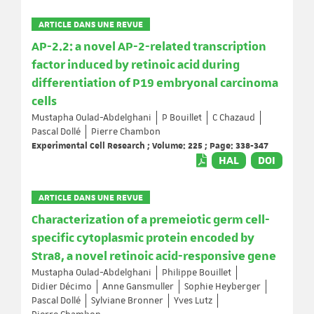
ARTICLE DANS UNE REVUE
AP-2.2: a novel AP-2-related transcription
factor induced by retinoic acid during
differentiation of P19 embryonal carcinoma
cells
Mustapha Oulad-Abdelghani
P Bouillet
C Chazaud
Pascal Dollé
Pierre Chambon
Experimental Cell Research ; Volume: 225 ; Page: 338-347
HAL
DOI
ARTICLE DANS UNE REVUE
Characterization of a premeiotic germ cell-
specific cytoplasmic protein encoded by
Stra8, a novel retinoic acid-responsive gene
Mustapha Oulad-Abdelghani
Philippe Bouillet
Didier Décimo
Anne Gansmuller
Sophie Heyberger
Pascal Dollé
Sylviane Bronner
Yves Lutz