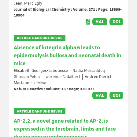
Jean-Marc Egly
Journal of Biological Chemistry ; Volume: 271 ; Page: 15898-
15904
HAL
DOI
ARTICLE DANS UNE REVUE
Absence of integrin alpha 6 leads to
epidermolysis bullosa and neonatal death in
mice
Elisabeth Georges-Labouesse
Nadia Messaddeq
Ghassan Yehia
Laurence Cadalbert
Andrée Dierich
Marianne Le Meur
Nature Genetics ; Volume: 13 ; Page: 370-373
HAL
DOI
ARTICLE DANS UNE REVUE
AP-2.2, a novel gene related to AP-2, is
expressed in the forebrain, limbs and face