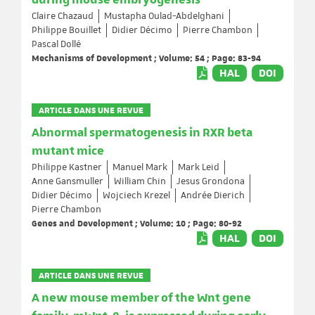
during mouse embryogenesis
Claire Chazaud
Mustapha Oulad-Abdelghani
Philippe Bouillet
Didier Décimo
Pierre Chambon
Pascal Dollé
Mechanisms of Development ; Volume: 54 ; Page: 83-94
HAL
DOI
ARTICLE DANS UNE REVUE
Abnormal spermatogenesis in RXR beta
mutant mice
Philippe Kastner
Manuel Mark
Mark Leid
Anne Gansmuller
William Chin
Jesus Grondona
Didier Décimo
Wojciech Krezel
Andrée Dierich
Pierre Chambon
Genes and Development ; Volume: 10 ; Page: 80-92
HAL
DOI
ARTICLE DANS UNE REVUE
A new mouse member of the Wnt gene