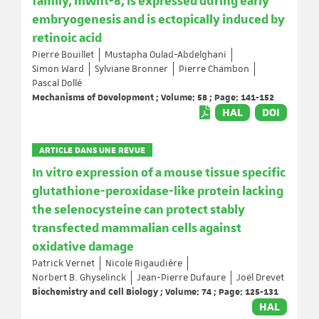
family, mWnt-8, is expressed during early
embryogenesis and is ectopically induced by
retinoic acid
Pierre Bouillet
Mustapha Oulad-Abdelghani
Simon Ward
Sylviane Bronner
Pierre Chambon
Pascal Dollé
Mechanisms of Development ; Volume: 58 ; Page: 141-152
HAL
DOI
ARTICLE DANS UNE REVUE
In vitro expression of a mouse tissue specific
glutathione-peroxidase-like protein lacking
the selenocysteine can protect stably
transfected mammalian cells against
oxidative damage
Patrick Vernet
Nicole Rigaudière
Norbert B. Ghyselinck
Jean-Pierre Dufaure
Joël Drevet
Biochemistry and Cell Biology ; Volume: 74 ; Page: 125-131
HAL