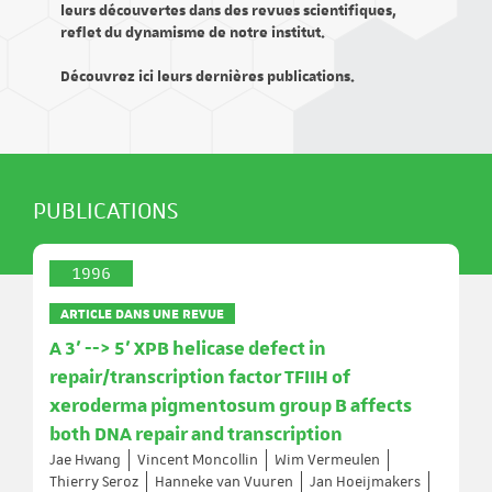
leurs découvertes dans des revues scientifiques,
reflet du dynamisme de notre institut.
Découvrez ici leurs dernières publications.
PUBLICATIONS
1996
ARTICLE DANS UNE REVUE
A 3' --> 5' XPB helicase defect in
repair/transcription factor TFIIH of
xeroderma pigmentosum group B affects
both DNA repair and transcription
Jae Hwang
Vincent Moncollin
Wim Vermeulen
Thierry Seroz
Hanneke van Vuuren
Jan Hoeijmakers