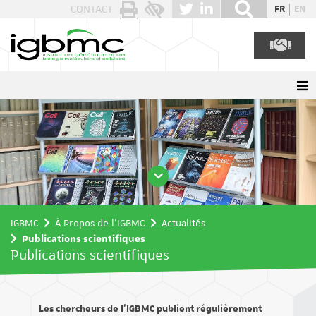
Panneau de gestion des cookies
CONTACT
FR
EN
IGBMC
À Propos de l'IGBMC
Actualités
Publications scientifiques
Publications scientifiques
Les chercheurs de l’IGBMC publient régulièrement