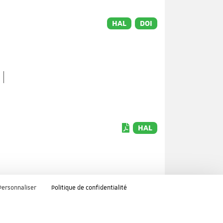
HAL
DOI
HAL
Personnaliser
Politique de confidentialité
HAL
DOI