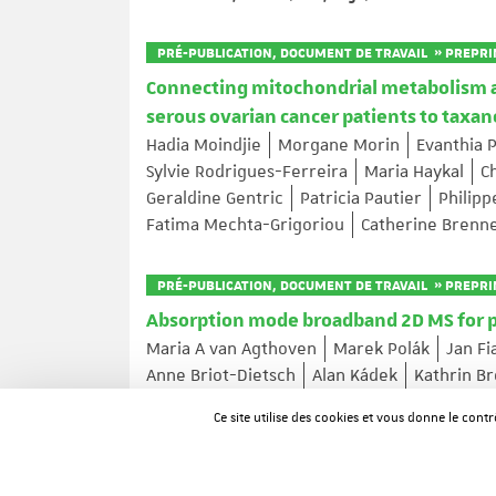
PRÉ-PUBLICATION, DOCUMENT DE TRAVAIL » PREPR
Connecting mitochondrial metabolism and
serous ovarian cancer patients to tax
Hadia Moindjie
Morgane Morin
Evanthia 
Sylvie Rodrigues-Ferreira
Maria Haykal
C
Geraldine Gentric
Patricia Pautier
Philip
Fatima Mechta-Grigoriou
Catherine Brenn
PRÉ-PUBLICATION, DOCUMENT DE TRAVAIL » PREPR
Absorption mode broadband 2D MS for 
Maria A van Agthoven
Marek Polák
Jan Fi
Anne Briot-Dietsch
Alan Kádek
Kathrin B
Ce site utilise des cookies et vous donne le cont
ARTICLE DANS UNE REVUE
RanBP2-dependent annulate lamellae d