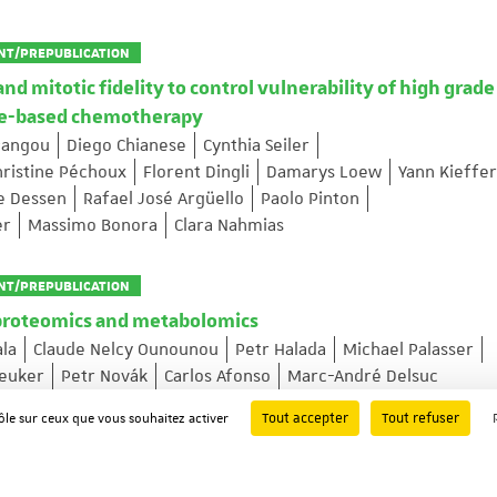
INT/PREPUBLICATION
 mitotic fidelity to control vulnerability of high grade
ane-based chemotherapy
Pangou
Diego Chianese
Cynthia Seiler
hristine Péchoux
Florent Dingli
Damarys Loew
Yann Kieffer
pe Dessen
Rafael José Argüello
Paolo Pinton
er
Massimo Bonora
Clara Nahmias
INT/PREPUBLICATION
proteomics and metabolomics
ala
Claude Nelcy Ounounou
Petr Halada
Michael Palasser
reuker
Petr Novák
Carlos Afonso
Marc-André Delsuc
Tout accepter
Tout refuser
rôle sur ceux que vous souhaitez activer
rive nuclear pore assembly and nuclear expansion