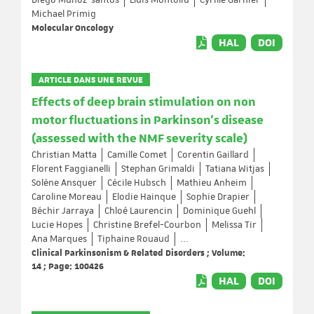
Diego Muñoz‐santos
Lluis Montoliu
Cyrille Garnier
Michael Primig
Molecular Oncology
HAL
DOI
ARTICLE DANS UNE REVUE
Effects of deep brain stimulation on non
motor fluctuations in Parkinson’s disease
(assessed with the NMF severity scale)
Christian Matta
Camille Comet
Corentin Gaillard
Florent Faggianelli
Stephan Grimaldi
Tatiana Witjas
Solène Ansquer
Cécile Hubsch
Mathieu Anheim
Caroline Moreau
Elodie Hainque
Sophie Drapier
Béchir Jarraya
Chloé Laurencin
Dominique Guehl
Lucie Hopes
Christine Brefel-Courbon
Melissa Tir
Ana Marques
Tiphaine Rouaud
...
Clinical Parkinsonism & Related Disorders ; Volume:
14 ; Page: 100426
HAL
DOI