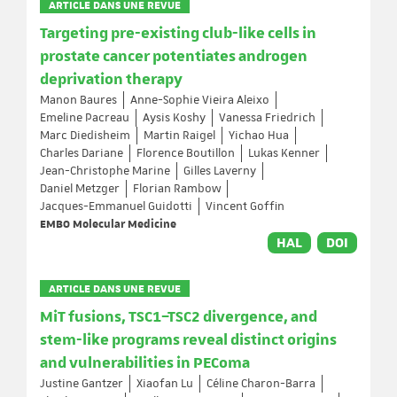
ARTICLE DANS UNE REVUE
Targeting pre-existing club-like cells in
prostate cancer potentiates androgen
deprivation therapy
Manon Baures
Anne-Sophie Vieira Aleixo
Emeline Pacreau
Aysis Koshy
Vanessa Friedrich
Marc Diedisheim
Martin Raigel
Yichao Hua
Charles Dariane
Florence Boutillon
Lukas Kenner
Jean-Christophe Marine
Gilles Laverny
Daniel Metzger
Florian Rambow
Jacques-Emmanuel Guidotti
Vincent Goffin
EMBO Molecular Medicine
HAL
DOI
ARTICLE DANS UNE REVUE
MiT fusions, TSC1–TSC2 divergence, and
stem-like programs reveal distinct origins
and vulnerabilities in PEComa
Justine Gantzer
Xiaofan Lu
Céline Charon-Barra