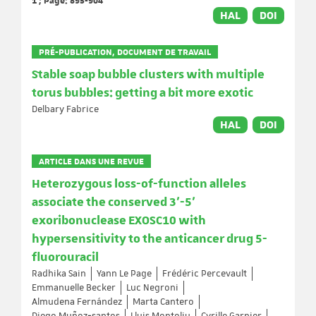
1 ; Page: 895-904
HAL
DOI
PRÉ-PUBLICATION, DOCUMENT DE TRAVAIL
Stable soap bubble clusters with multiple
torus bubbles: getting a bit more exotic
Delbary Fabrice
HAL
DOI
ARTICLE DANS UNE REVUE
Heterozygous loss-of-function alleles
associate the conserved 3'-5'
exoribonuclease EXOSC10 with
hypersensitivity to the anticancer drug 5-
fluorouracil
Radhika Sain
Yann Le Page
Frédéric Percevault
Emmanuelle Becker
Luc Negroni
Almudena Fernández
Marta Cantero