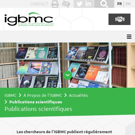
Panneau de gestion des cookies
CONTACT
FR
EN
IGBMC
À Propos de l'IGBMC
Actualités
Publications scientifiques
Publications scientifiques
Les chercheurs de l’IGBMC publient régulièrement