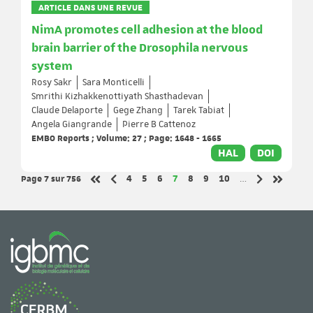
ARTICLE DANS UNE REVUE
NimA promotes cell adhesion at the blood
brain barrier of the Drosophila nervous
system
Rosy Sakr
Sara Monticelli
Smrithi Kizhakkenottiyath Shasthadevan
Claude Delaporte
Gege Zhang
Tarek Tabiat
Angela Giangrande
Pierre B Cattenoz
EMBO Reports ; Volume: 27 ; Page: 1648 - 1665
HAL
DOI
Page 7
sur 756
Page
Page
Page
Page
Page
Page
Page
4
5
6
7
8
9
10
…
Page précédente
Page suivant
Première page
Dernière