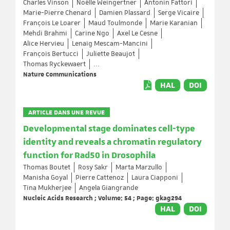
Charles Vinson
Noëlle Weingertner
Antonin Fattori
Marie-Pierre Chenard
Damien Plassard
Serge Vicaire
François Le Loarer
Maud Toulmonde
Marie Karanian
Mehdi Brahmi
Carine Ngo
Axel Le Cesne
Alice Hervieu
Lenaig Mescam-Mancini
François Bertucci
Juliette Beaujot
Thomas Ryckewaert
...
Nature Communications
HAL
DOI
ARTICLE DANS UNE REVUE
Developmental stage dominates cell-type
identity and reveals a chromatin regulatory
function for Rad50 in Drosophila
Thomas Boutet
Rosy Sakr
Marta Marzullo
Manisha Goyal
Pierre Cattenoz
Laura Ciapponi
Tina Mukherjee
Angela Giangrande
Nucleic Acids Research ; Volume: 54 ; Page: gkag294
HAL
DOI