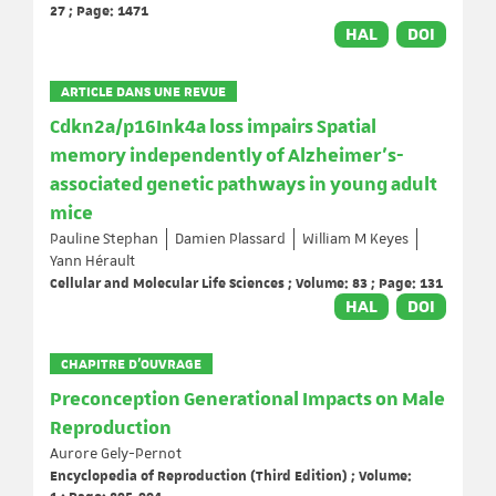
27 ; Page: 1471
HAL
DOI
ARTICLE DANS UNE REVUE
Cdkn2a/p16Ink4a loss impairs Spatial
memory independently of Alzheimer’s-
associated genetic pathways in young adult
mice
Pauline Stephan
Damien Plassard
William M Keyes
Yann Hérault
Cellular and Molecular Life Sciences ; Volume: 83 ; Page: 131
HAL
DOI
CHAPITRE D’OUVRAGE
Preconception Generational Impacts on Male
Reproduction
Aurore Gely-Pernot
Encyclopedia of Reproduction (Third Edition) ; Volume: