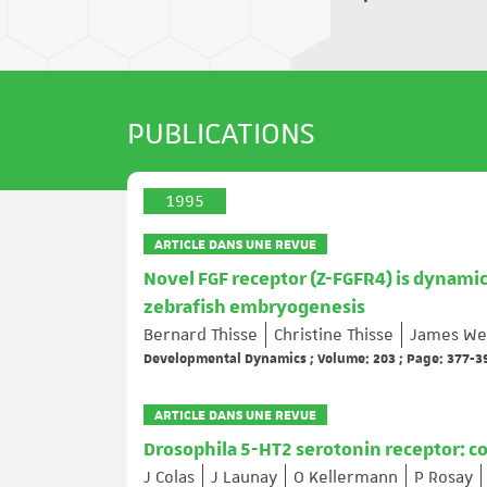
PUBLICATIONS
1995
ARTICLE DANS UNE REVUE
Novel FGF receptor (Z-FGFR4) is dynam
zebrafish embryogenesis
Bernard Thisse
Christine Thisse
James We
Developmental Dynamics ; Volume: 203 ; Page: 377-3
ARTICLE DANS UNE REVUE
Drosophila 5-HT2 serotonin receptor: c
J Colas
J Launay
O Kellermann
P Rosay