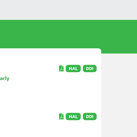
HAL
DOI
arly
HAL
DOI