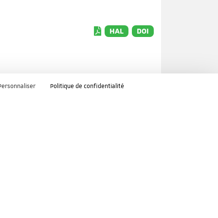
HAL
DOI
Personnaliser
Politique de confidentialité
HAL
DOI
ors
HAL
DOI