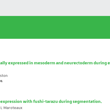
ically expressed in mesoderm and neurectoderm during e
ston
91
oexpression with fushi-tarazu during segmentation.
L Maroteaux