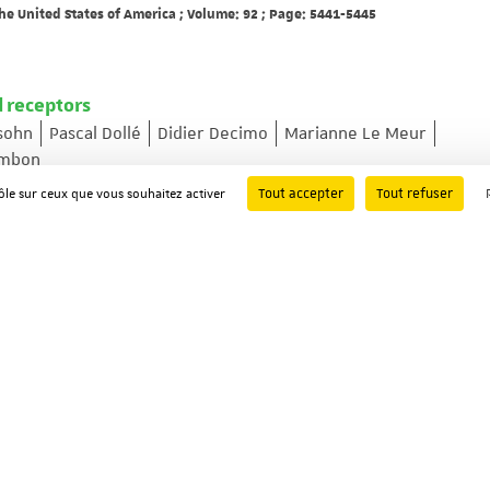
he United States of America ; Volume: 92 ; Page: 5441-5445
d receptors
sohn
Pascal Dollé
Didier Decimo
Marianne Le Meur
ambon
y ; Volume: 53 ; Page: 475-486
Tout accepter
Tout refuser
rôle sur ceux que vous souhaitez activer
xpression by the cyclic AMP-responsive transcription fact
s A. Molina
Nicholas S. Foulkes
Paolo Sassone-Corsi
3301-3309
europeptide receptor NKD gene promoter