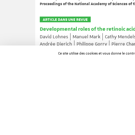
Proceedings of the National Academy of Sciences of t
ARTICLE DANS UNE REVUE
Developmental roles of the retinoic aci
David Lohnes
Manuel Mark
Cathy Mendel
Andrée Dierich
Philippe Gorry
Pierre Ch
Journal of Steroid Biochemistry and Molecular Biolog
Ce site utilise des cookies et vous donne le cont
ARTICLE DANS UNE REVUE
Cell cycle regulation of cyclin A gene e
CREB and CREM
Chantal Desdouets
Graziella Matesic
Carlo
Christian Brechot
Joëlle Sobczak-Thepot
Molecular and Cellular Biology ; Volume: 15 ; Page: 
ARTICLE DANS UNE REVUE
Dual organisation of the Drosophila n