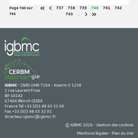
Page 740
sur
Page
Page
Page
Page
Page
Page
737
738
739
740
741
742
Page précédente
Première page
756
Page
743
…
Page suivante
Dernière page
IGBMC
- CNRS UMR 7104 - Inserm U 1258
1 rue Laurent Fries
BP 10142
67404 Illkirch CEDEX
France Tél
+33 (0)3 88 65 32 00
Fax +33 (0)3 88 65 32 01
directeur.igbmc@igbmc.fr
© IGBMC 2026 -
Gestion des cookies
Mentions légales
-
Plan du site