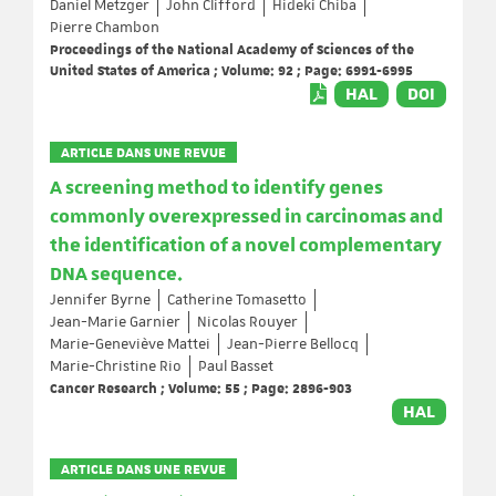
Daniel Metzger
John Clifford
Hideki Chiba
Pierre Chambon
Proceedings of the National Academy of Sciences of the
United States of America ; Volume: 92 ; Page: 6991-6995
HAL
DOI
ARTICLE DANS UNE REVUE
A screening method to identify genes
commonly overexpressed in carcinomas and
the identification of a novel complementary
DNA sequence.
Jennifer Byrne
Catherine Tomasetto
Jean-Marie Garnier
Nicolas Rouyer
Marie-Geneviève Mattei
Jean-Pierre Bellocq
Marie-Christine Rio
Paul Basset
Cancer Research ; Volume: 55 ; Page: 2896-903
HAL
ARTICLE DANS UNE REVUE