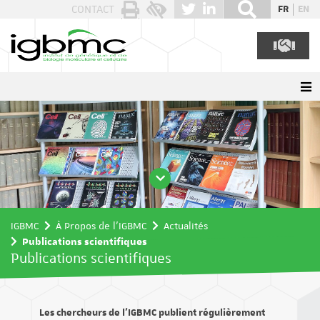
Panneau de gestion des cookies
CONTACT
FR
EN
IGBMC
À Propos de l'IGBMC
Actualités
Publications scientifiques
Publications scientifiques
Les chercheurs de l’IGBMC publient régulièrement