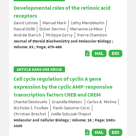
Developmental roles of the retinoic acid
receptors
David Lohnes
Manuel Mark
Cathy Mendelsohn
Pascal Dollé
Didier Decimo
Marianne Le Meur
Andrée Dierich
Philippe Gorry
Pierre Chambon
Journal of Steroid Biochemistry and Molecular Biology ;
Volume: 53 ; Page: 475-486
HAL
DOI
ARTICLE DANS UNE REVUE
Cell cycle regulation of cyclin A gene
expression by the cyclic AMP-responsive
transcription factors CREB and CREM
Chantal Desdouets
Graziella Matesic
Carlos A. Molina
Nicholas S. Foulkes
Paolo Sassone-Corsi
Christian Brechot
Joëlle Sobczak-Thepot
Molecular and Cellular Biology ; Volume: 15 ; Page: 3301-
3309
HAL
DOI