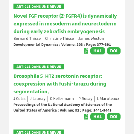
ARTICLE DANS UNE REVUE
Novel FGF receptor (Z-FGFR4) is dynamically
expressed in mesoderm and neurectoderm
during early zebrafish embryogenesis
Bernard Thisse
Christine Thisse
James Weston
Developmental Dynamics ; Volume: 203 ; Page: 377-391
HAL
DOI
ARTICLE DANS UNE REVUE
Drosophila 5-HT2 serotonin receptor:
coexpression with fushi-tarazu during
segmentation.
J Colas
J Launay
O Kellermann
P Rosay
L Maroteaux
Proceedings of the National Academy of Sciences of the
United States of America ; Volume: 92 ; Page: 5441-5445
HAL
DOI
ARTICLE DANS UNE REVUE