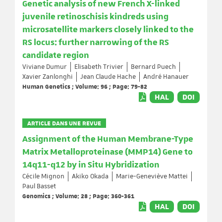
Genetic analysis of new French X-linked
juvenile retinoschisis kindreds using
microsatellite markers closely linked to the
RS locus: further narrowing of the RS
candidate region
Viviane Dumur
Elisabeth Trivier
Bernard Puech
Xavier Zanlonghi
Jean Claude Hache
André Hanauer
Human Genetics ; Volume: 96 ; Page: 79-82
HAL
DOI
ARTICLE DANS UNE REVUE
Assignment of the Human Membrane-Type
Matrix Metalloproteinase (MMP14) Gene to
14q11-q12 by in Situ Hybridization
Cécile Mignon
Akiko Okada
Marie-Geneviève Mattei
Paul Basset
Genomics ; Volume: 28 ; Page: 360-361
HAL
DOI