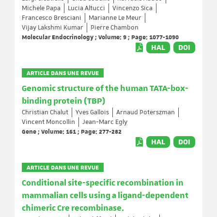
Michele Papa
Lucia Altucci
Vincenzo Sica
Francesco Bresciani
Marianne Le Meur
Vijay Lakshmi Kumar
Pierre Chambon
Molecular Endocrinology ; Volume: 9 ; Page: 1077-1090
HAL
DOI
ARTICLE DANS UNE REVUE
Genomic structure of the human TATA-box-
binding protein (TBP)
Christian Chalut
Yves Gallois
Arnaud Poterszman
Vincent Moncollin
Jean-Marc Egly
Gene ; Volume: 161 ; Page: 277-282
HAL
DOI
ARTICLE DANS UNE REVUE
Conditional site-specific recombination in
mammalian cells using a ligand-dependent
chimeric Cre recombinase.