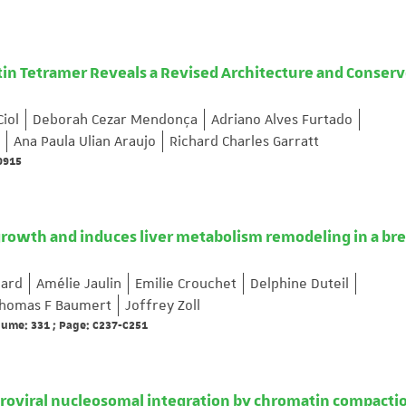
ptin Tetramer Reveals a Revised Architecture and Conser
Ciol
Deborah Cezar Mendonça
Adriano Alves Furtado
Ana Paula Ulian Araujo
Richard Charles Garratt
69915
growth and induces liver metabolism remodeling in a bre
lard
Amélie Jaulin
Emilie Crouchet
Delphine Duteil
homas F Baumert
Joffrey Zoll
olume: 331 ; Page: C237-C251
etroviral nucleosomal integration by chromatin compacti