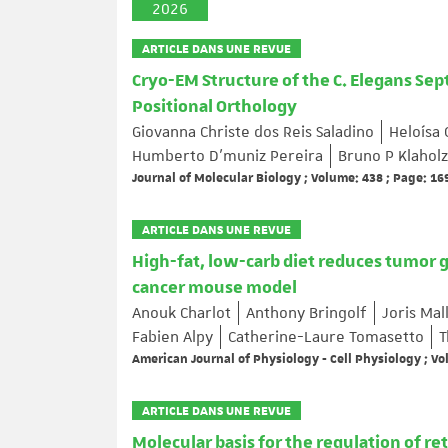
2026
ARTICLE DANS UNE REVUE
Cryo-EM Structure of the C. Elegans Se
Positional Orthology
Giovanna Christe dos Reis Saladino
Heloísa 
Humberto D’muniz Pereira
Bruno P Klaholz
Journal of Molecular Biology ; Volume: 438 ; Page: 1
ARTICLE DANS UNE REVUE
High-fat, low-carb diet reduces tumor 
cancer mouse model
Anouk Charlot
Anthony Bringolf
Joris Mal
Fabien Alpy
Catherine-Laure Tomasetto
T
American Journal of Physiology - Cell Physiology ; V
ARTICLE DANS UNE REVUE
Molecular basis for the regulation of r