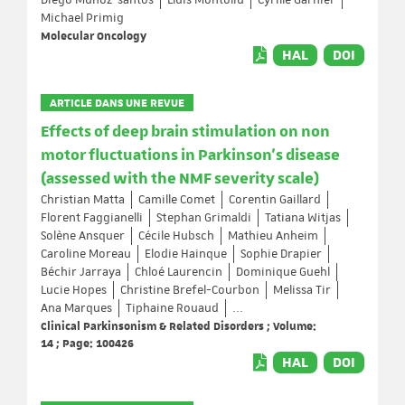
Diego Muñoz‐santos
Lluis Montoliu
Cyrille Garnier
Michael Primig
Molecular Oncology
HAL
DOI
ARTICLE DANS UNE REVUE
Effects of deep brain stimulation on non
motor fluctuations in Parkinson’s disease
(assessed with the NMF severity scale)
Christian Matta
Camille Comet
Corentin Gaillard
Florent Faggianelli
Stephan Grimaldi
Tatiana Witjas
Solène Ansquer
Cécile Hubsch
Mathieu Anheim
Caroline Moreau
Elodie Hainque
Sophie Drapier
Béchir Jarraya
Chloé Laurencin
Dominique Guehl
Lucie Hopes
Christine Brefel-Courbon
Melissa Tir
Ana Marques
Tiphaine Rouaud
...
Clinical Parkinsonism & Related Disorders ; Volume:
14 ; Page: 100426
HAL
DOI