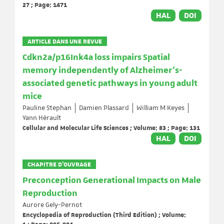
27 ; Page: 1471
HAL
DOI
ARTICLE DANS UNE REVUE
Cdkn2a/p16Ink4a loss impairs Spatial
memory independently of Alzheimer’s-
associated genetic pathways in young adult
mice
Pauline Stephan
Damien Plassard
William M Keyes
Yann Hérault
Cellular and Molecular Life Sciences ; Volume: 83 ; Page: 131
HAL
DOI
CHAPITRE D’OUVRAGE
Preconception Generational Impacts on Male
Reproduction
Aurore Gely-Pernot
Encyclopedia of Reproduction (Third Edition) ; Volume: