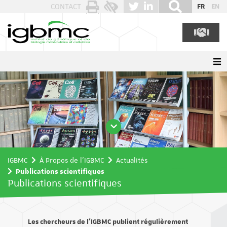
Panneau de gestion des cookies
CONTACT
FR
EN
IGBMC
À Propos de l'IGBMC
Actualités
Publications scientifiques
Publications scientifiques
Les chercheurs de l’IGBMC publient régulièrement