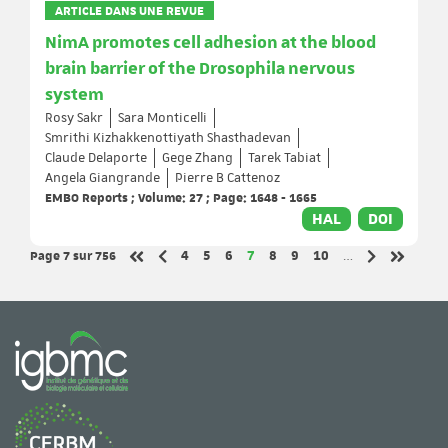
ARTICLE DANS UNE REVUE
NimA promotes cell adhesion at the blood
brain barrier of the Drosophila nervous
system
Rosy Sakr
Sara Monticelli
Smrithi Kizhakkenottiyath Shasthadevan
Claude Delaporte
Gege Zhang
Tarek Tabiat
Angela Giangrande
Pierre B Cattenoz
EMBO Reports ; Volume: 27 ; Page: 1648 - 1665
HAL
DOI
Page 7
sur 756
Page
Page
Page
Page
Page
Page
Page
4
5
6
7
8
9
10
…
Page précédente
Page suivant
Première page
Dernière