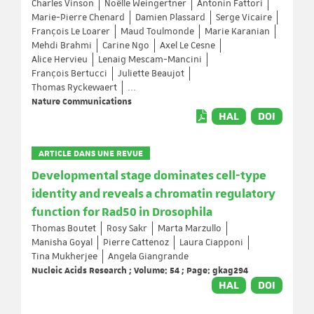
Charles Vinson
Noëlle Weingertner
Antonin Fattori
Marie-Pierre Chenard
Damien Plassard
Serge Vicaire
François Le Loarer
Maud Toulmonde
Marie Karanian
Mehdi Brahmi
Carine Ngo
Axel Le Cesne
Alice Hervieu
Lenaig Mescam-Mancini
François Bertucci
Juliette Beaujot
Thomas Ryckewaert
...
Nature Communications
HAL
DOI
ARTICLE DANS UNE REVUE
Developmental stage dominates cell-type
identity and reveals a chromatin regulatory
function for Rad50 in Drosophila
Thomas Boutet
Rosy Sakr
Marta Marzullo
Manisha Goyal
Pierre Cattenoz
Laura Ciapponi
Tina Mukherjee
Angela Giangrande
Nucleic Acids Research ; Volume: 54 ; Page: gkag294
HAL
DOI