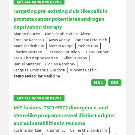
ARTICLE DANS UNE REVUE
Targeting pre-existing club-like cells in
prostate cancer potentiates androgen
deprivation therapy
Manon Baures
Anne-Sophie Vieira Aleixo
Emeline Pacreau
Aysis Koshy
Vanessa Friedrich
Marc Diedisheim
Martin Raigel
Yichao Hua
Charles Dariane
Florence Boutillon
Lukas Kenner
Jean-Christophe Marine
Gilles Laverny
Daniel Metzger
Florian Rambow
Jacques-Emmanuel Guidotti
Vincent Goffin
EMBO Molecular Medicine
HAL
DOI
ARTICLE DANS UNE REVUE
MiT fusions, TSC1–TSC2 divergence, and
stem-like programs reveal distinct origins
and vulnerabilities in PEComa
Justine Gantzer
Xiaofan Lu
Céline Charon-Barra