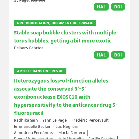
1 ; Page: 895-904
HAL
DOI
PRÉ-PUBLICATION, DOCUMENT DE TRAVAIL
Stable soap bubble clusters with multiple
torus bubbles: getting a bit more exotic
Delbary Fabrice
HAL
DOI
ARTICLE DANS UNE REVUE
Heterozygous loss-of-function alleles
associate the conserved 3'-5'
exoribonuclease EXOSC10 with
hypersensitivity to the anticancer drug 5-
fluorouracil
Radhika Sain
Yann Le Page
Frédéric Percevault
Emmanuelle Becker
Luc Negroni
Almudena Fernández
Marta Cantero