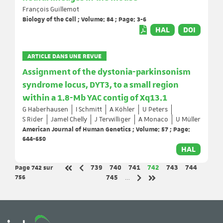
François Guillemot
Biology of the Cell ; Volume: 84 ; Page: 3-6
HAL
DOI
ARTICLE DANS UNE REVUE
Assignment of the dystonia-parkinsonism
syndrome locus, DYT3, to a small region
within a 1.8-Mb YAC contig of Xq13.1
G Haberhausen
I Schmitt
A Köhler
U Peters
S Rider
Jamel Chelly
J Terwilliger
A Monaco
U Müller
American Journal of Human Genetics ; Volume: 57 ; Page:
644-650
HAL
Page 742
sur
Page
Page
Page
Page
Page
Page
739
740
741
742
743
744
Page précédente
Première page
756
Page
745
…
Page suivante
Dernière page