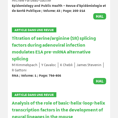
Michèle Fardeau-Gautier
Epidemiology and Public Health = Revue d'Epidémiologie et
de Santé Publique ; Volume: 43 ; Page: 205-214
HAL
ARTICLE DANS UNE REVUE
Titration of serine/arginine (SR) splicing
factors during adenoviral infection
modulates E1A pre-mRNA alternative
splicing
M Himmelspach
Y Cavaloc
K Chebli
James Stevenin
R Gattoni
RNA ; Volume: 1 ; Page: 794-806
HAL
ARTICLE DANS UNE REVUE
Analysis of the role of basic-helix-loop-helix
transcription factors in the development of
neural lineages in the mouse