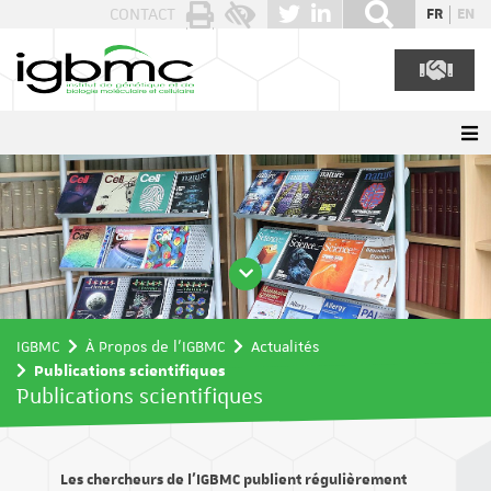
Panneau de gestion des cookies
CONTACT
FR
EN
IGBMC
À Propos de l'IGBMC
Actualités
Publications scientifiques
Publications scientifiques
Les chercheurs de l’IGBMC publient régulièrement