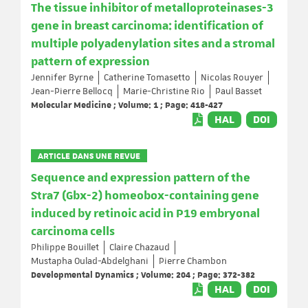
The tissue inhibitor of metalloproteinases-3
gene in breast carcinoma: identification of
multiple polyadenylation sites and a stromal
pattern of expression
Jennifer Byrne
Catherine Tomasetto
Nicolas Rouyer
Jean-Pierre Bellocq
Marie-Christine Rio
Paul Basset
Molecular Medicine ; Volume: 1 ; Page: 418-427
HAL
DOI
ARTICLE DANS UNE REVUE
Sequence and expression pattern of the
Stra7 (Gbx-2) homeobox-containing gene
induced by retinoic acid in P19 embryonal
carcinoma cells
Philippe Bouillet
Claire Chazaud
Mustapha Oulad-Abdelghani
Pierre Chambon
Developmental Dynamics ; Volume: 204 ; Page: 372-382
HAL
DOI