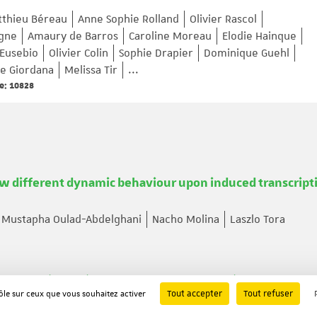
thieu Béreau
Anne Sophie Rolland
Olivier Rascol
gne
Amaury de Barros
Caroline Moreau
Elodie Hainque
 Eusebio
Olivier Colin
Sophie Drapier
Dominique Guehl
ne Giordana
Melissa Tir
...
e: 10828
how different dynamic behaviour upon induced transcript
Mustapha Oulad-Abdelghani
Nacho Molina
Laszlo Tora
 Interactions with an α-Methylated Peptide
Tout accepter
Tout refuser
rôle sur ceux que vous souhaitez activer
lentin Bauer
Sandra Chalhoub
Vladimir Torbeev
Natacha R
400-412