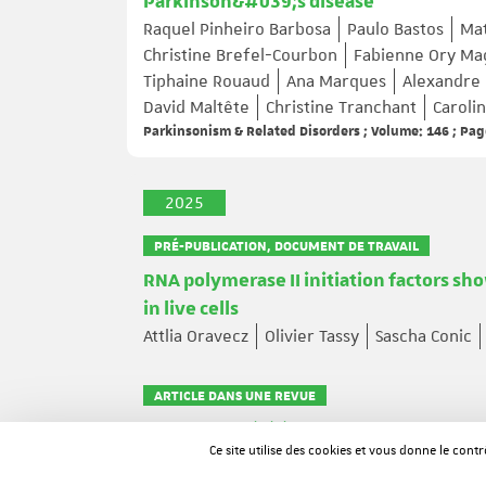
Parkinson&#039;s disease
Raquel Pinheiro Barbosa
Paulo Bastos
Mat
Christine Brefel-Courbon
Fabienne Ory Ma
Tiphaine Rouaud
Ana Marques
Alexandre
David Maltête
Christine Tranchant
Caroli
Parkinsonism & Related Disorders ; Volume: 146 ; Pag
2025
PRÉ-PUBLICATION, DOCUMENT DE TRAVAIL
RNA polymerase II initiation factors s
in live cells
Attlia Oravecz
Olivier Tassy
Sascha Conic
ARTICLE DANS UNE REVUE
Targeted Inhibition of CBP/p300–NCOA3
Ce site utilise des cookies et vous donne le cont
Aurora Silvestri
Judit Osz
Alexis Jouin
Va
Journal of Medicinal Chemistry ; Volume: 69 ; Page: 