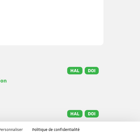
HAL
DOI
ion
HAL
DOI
Personnaliser
Politique de confidentialité
ochel