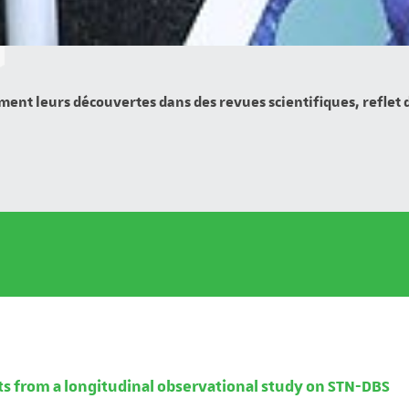
ment leurs découvertes dans des revues scientifiques, reflet
ts from a longitudinal observational study on STN-DBS