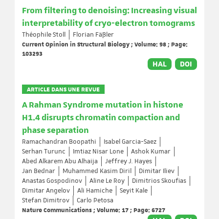
From filtering to denoising: Increasing visual
interpretability of cryo-electron tomograms
Théophile Stoll
Florian Fäßler
Current Opinion in Structural Biology ; Volume: 98 ; Page:
103293
HAL
DOI
ARTICLE DANS UNE REVUE
A Rahman Syndrome mutation in histone
H1.4 disrupts chromatin compaction and
phase separation
Ramachandran Boopathi
Isabel Garcia-Saez
Serhan Turunc
Imtiaz Nisar Lone
Ashok Kumar
Abed Alkarem Abu Alhaija
Jeffrey J. Hayes
Jan Bednar
Muhammed Kasim Diril
Dimitar Iliev
Anastas Gospodinov
Aline Le Roy
Dimitrios Skoufias
Dimitar Angelov
Ali Hamiche
Seyit Kale
Stefan Dimitrov
Carlo Petosa
Nature Communications ; Volume: 17 ; Page: 6727