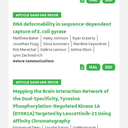
HAL
DOI
ARTICLE DANS UNE REVUE
DNA deformability in sequence-dependent
capture of E. coli gyrase
Matthew Baker
Haley Johnson
Ryan Eckerty
Jonathan Fogg
Silvia Summers
Marlène Vayssières
Nils Marechal
Valérie Lamour
Wilma Olson
Lynn Zechiedrich
Nature Communications
HAL
DOI
ARTICLE DANS UNE REVUE
Mapping the Brain Interaction Network of
the Dual-Specificity, Tyrosine
Phosphorylation-Regulated Kinase 1A
(DYRK1A) Targeted by Leucettinib-21 Using
Affinity Chromatography
Emmanuel Deau
Coralie Simon
Gaëlle Hogrel