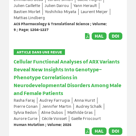
Julien Caillette
Julien Dairou
Yann Herault
Bastien Morlet
Yoshihiko Miyata
Laurent Meijer
Mattias Lindberg
ACS Pharmacology & Translational Science ; Volume:
9 ; Page: 1204-1227
HAL
DOI
ARTICLE DANS UNE REVUE
Cellular Functional Analyses of ARX Variants
Reveal New Insights Into Genotype–
Phenotype Correlations in
Neurodevelopmental Disorders Among Male
and Female Patients
Rasha Faraj
Audrey Farrugia
Anna Hurst
Pierre Conan
Jennifer Martin
Audrey Schalk
Sylvia Redon
Aline Dubos
Mathilde Gras
Aurore Curie
Cécile Voisset
Gaëlle Friocourt
Human Mutation ; Volume: 2026
HAL
DOI