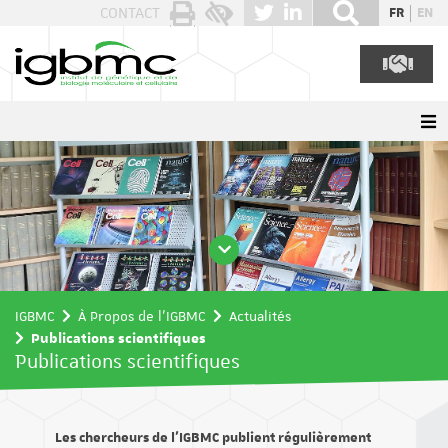
Panneau de gestion des cookies
CONTACT
FR
EN
IGBMC
À Propos de l'IGBMC
Actualités
Publications scientifiques
Publications scientifiques
Les chercheurs de l’IGBMC publient régulièrement