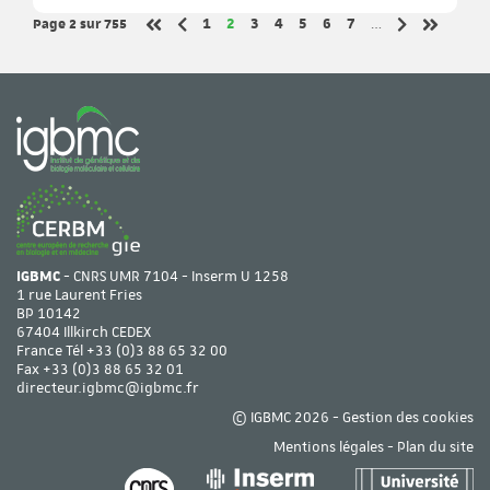
Page 2
sur 755
Page
Page
Page
Page
Page
Page
Page
1
2
3
4
5
6
7
…
Page précédente
Page suivant
Première page
Dernière 
IGBMC
- CNRS UMR 7104 - Inserm U 1258
1 rue Laurent Fries
BP 10142
67404 Illkirch CEDEX
France Tél
+33 (0)3 88 65 32 00
Fax +33 (0)3 88 65 32 01
directeur.igbmc@igbmc.fr
© IGBMC 2026 -
Gestion des cookies
Mentions légales
-
Plan du site