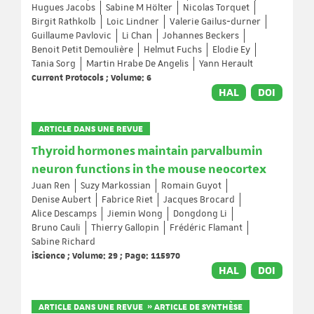
Hugues Jacobs
Sabine M Hölter
Nicolas Torquet
Birgit Rathkolb
Loic Lindner
Valerie Gailus‐durner
Guillaume Pavlovic
Li Chan
Johannes Beckers
Benoit Petit Demoulière
Helmut Fuchs
Elodie Ey
Tania Sorg
Martin Hrabe De Angelis
Yann Herault
Current Protocols ; Volume: 6
HAL
DOI
ARTICLE DANS UNE REVUE
Thyroid hormones maintain parvalbumin
neuron functions in the mouse neocortex
Juan Ren
Suzy Markossian
Romain Guyot
Denise Aubert
Fabrice Riet
Jacques Brocard
Alice Descamps
Jiemin Wong
Dongdong Li
Bruno Cauli
Thierry Gallopin
Frédéric Flamant
Sabine Richard
iScience ; Volume: 29 ; Page: 115970
HAL
DOI
ARTICLE DANS UNE REVUE » ARTICLE DE SYNTHÈSE