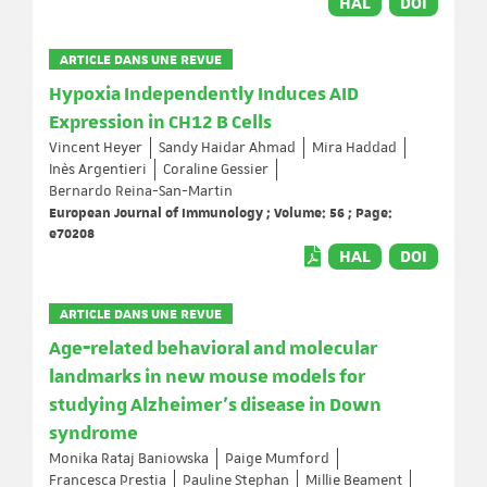
HAL
DOI
ARTICLE DANS UNE REVUE
Hypoxia Independently Induces AID
Expression in CH12 B Cells
Vincent Heyer
Sandy Haidar Ahmad
Mira Haddad
Inès Argentieri
Coraline Gessier
Bernardo Reina-San-Martin
European Journal of Immunology ; Volume: 56 ; Page:
e70208
HAL
DOI
ARTICLE DANS UNE REVUE
Age‐related behavioral and molecular
landmarks in new mouse models for
studying Alzheimer's disease in Down
syndrome
Monika Rataj Baniowska
Paige Mumford
Francesca Prestia
Pauline Stephan
Millie Beament