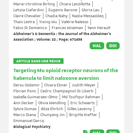
Marie‐christine Birling
Chiara Lanzillotta
Letizia Ciafardini
Eugenio Barone
Gloria Lau
Claire Chevalier
Chadia Nahy
Nadia Messaddeq
Thais Lestra
Yixing Wu
Valérie Nalesso
Fabio Di Domenico
Frances Wiseman
Yann Herault
Alzheimer's & Dementia : the Journal of the Alzheimer's
Association ; Volume: 22 ; Page: e71498
HAL
DOI
ARTICLE DANS UNE REVUE
Targeting Mu opioid receptor neurons of the
habenula to limit naloxone aversion
Dersu Ozdemir
Chiara Ebner
Judith Meyer
Florian Pons
Cedric Champagnol-Di Liberti
Isabella Guimaraes-Olmo
Md Toufiqur Rahman
Ann Decker
Olivia Wendling
Eric Schwartz
Sylvie Dumas
Aliza Ehrlich
Gilles Laverny
Marco Diana
Chunyang Jin
Brigitte Kieffer
Emmanuel Darcq
Biological Psychiatry