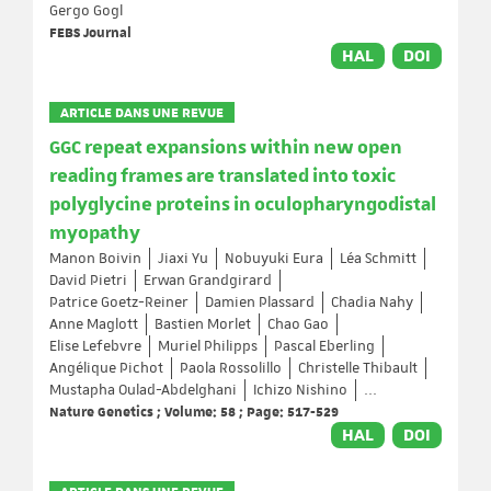
Gergo Gogl
FEBS Journal
HAL
DOI
ARTICLE DANS UNE REVUE
GGC repeat expansions within new open
reading frames are translated into toxic
polyglycine proteins in oculopharyngodistal
myopathy
Manon Boivin
Jiaxi Yu
Nobuyuki Eura
Léa Schmitt
David Pietri
Erwan Grandgirard
Patrice Goetz-Reiner
Damien Plassard
Chadia Nahy
Anne Maglott
Bastien Morlet
Chao Gao
Elise Lefebvre
Muriel Philipps
Pascal Eberling
Angélique Pichot
Paola Rossolillo
Christelle Thibault
Mustapha Oulad-Abdelghani
Ichizo Nishino
...
Nature Genetics ; Volume: 58 ; Page: 517-529
HAL
DOI