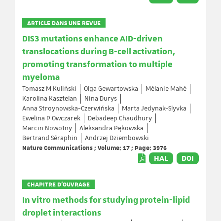
ARTICLE DANS UNE REVUE
DIS3 mutations enhance AID-driven
translocations during B-cell activation,
promoting transformation to multiple
myeloma
Tomasz M Kuliński
Olga Gewartowska
Mélanie Mahé
Karolina Kasztelan
Nina Durys
Anna Stroynowska-Czerwińska
Marta Jedynak-Slyvka
Ewelina P Owczarek
Debadeep Chaudhury
Marcin Nowotny
Aleksandra Pękowska
Bertrand Séraphin
Andrzej Dziembowski
Nature Communications ; Volume: 17 ; Page: 3976
HAL
DOI
CHAPITRE D’OUVRAGE
In vitro methods for studying protein-lipid
droplet interactions