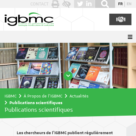
Panneau de gestion des cookies
CONTACT
FR
EN
IGBMC
À Propos de l'IGBMC
Actualités
Publications scientifiques
Publications scientifiques
Les chercheurs de l’IGBMC publient régulièrement