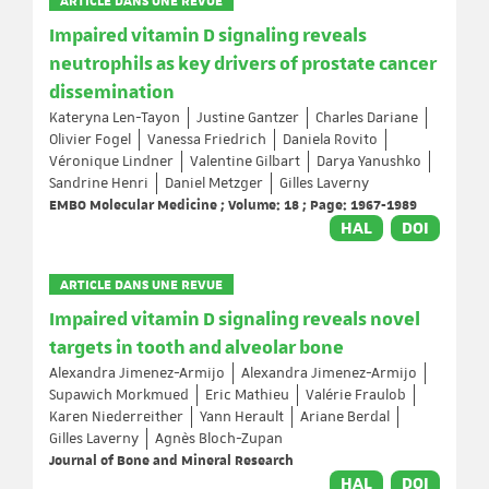
ARTICLE DANS UNE REVUE
Impaired vitamin D signaling reveals
neutrophils as key drivers of prostate cancer
dissemination
Kateryna Len-Tayon
Justine Gantzer
Charles Dariane
Olivier Fogel
Vanessa Friedrich
Daniela Rovito
Véronique Lindner
Valentine Gilbart
Darya Yanushko
Sandrine Henri
Daniel Metzger
Gilles Laverny
EMBO Molecular Medicine ; Volume: 18 ; Page: 1967-1989
HAL
DOI
ARTICLE DANS UNE REVUE
Impaired vitamin D signaling reveals novel
targets in tooth and alveolar bone
Alexandra Jimenez-Armijo
Alexandra Jimenez-Armijo
Supawich Morkmued
Eric Mathieu
Valérie Fraulob
Karen Niederreither
Yann Herault
Ariane Berdal
Gilles Laverny
Agnès Bloch-Zupan
Journal of Bone and Mineral Research
HAL
DOI