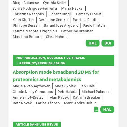
Diego Chianese
Cynthia Seiler
Sylvie Rodrigues-Ferreira
Maria Haykal
Christine Péchoux
Florent Dingli
Damarys Loew
Yann Kieffer
Geraldine Gentric
Patricia Pautier
Philippe Dessen
Rafael José Argüello
Paolo Pinton
Fatima Mechta-Grigoriou
Catherine Brenner
Massimo Bonora
Clara Nahmias
HAL
DOI
PRÉ-PUBLICATION, DOCUMENT DE TRAVAIL
» PREPRINT/PREPUBLICATION
Absorption mode broadband 2D MS for
proteomics and metabolomics
Maria A van Agthoven
Marek Polák
Jan Fiala
Claude Nelcy Ounounou
Petr Halada
Michael Palasser
Anne Briot-Dietsch
Alan Kádek
Kathrin Breuker
Petr Novák
Carlos Afonso
Marc-André Delsuc
HAL
ARTICLE DANS UNE REVUE