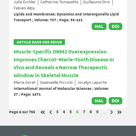
Julie Eichler
Catherine Tomasetto
Guillaume Drin
Fabien Alpy
Lipids and Membranes: Dynamics and Interorganelle Lipid
Transport ; Volume: 727 ; Page: 93-121
HAL
DOI
ARTICLE DANS UNE REVUE
Muscle-Specific DNM2 Overexpression
Improves Charcot–Marie–Tooth Disease In
Vivo and Reveals a Narrow Therapeutic
Window in Skeletal Muscle
Marie Goret
Gwenaelle Piccolo
Jocelyn Laporte
International Journal of Molecular Sciences ; Volume:
27 ; Page: 1471
HAL
DOI
Page 6
sur 755
Page
Page
Page
Page
Page
Page
Page
3
4
5
6
7
8
9
…
Page précédente
Page suivant
Première page
Dernière 