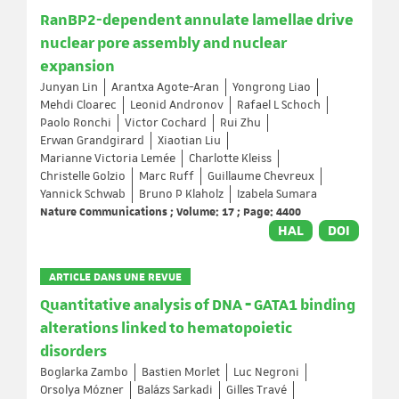
RanBP2-dependent annulate lamellae drive
nuclear pore assembly and nuclear
expansion
Junyan Lin
Arantxa Agote-Aran
Yongrong Liao
Mehdi Cloarec
Leonid Andronov
Rafael L Schoch
Paolo Ronchi
Victor Cochard
Rui Zhu
Erwan Grandgirard
Xiaotian Liu
Marianne Victoria Lemée
Charlotte Kleiss
Christelle Golzio
Marc Ruff
Guillaume Chevreux
Yannick Schwab
Bruno P Klaholz
Izabela Sumara
Nature Communications ; Volume: 17 ; Page: 4400
HAL
DOI
ARTICLE DANS UNE REVUE
Quantitative analysis of DNA ‐ GATA1 binding
alterations linked to hematopoietic
disorders
Boglarka Zambo
Bastien Morlet
Luc Negroni
Orsolya Mózner
Balázs Sarkadi
Gilles Travé