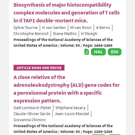
Biosynthesis of major histocompatibility
complex molecules and generation of T cells
in Ii TAP1 double-mutant mice.
Sylvie Tourne
H van Santen
M van Roon
A Berns
Christophe Benoist
Diane Mathis
H Ploegh
Proceedings of the National Academy of Sciences of the
United States of America ; Volume: 93 ; Page: 1464-1469
HAL
DOI
ARTICLE DANS UNE REVUE
A close relative of the
adrenoleukodystrophy (ALD) gene codes for
a peroxisomal protein with a specific
expression pattern.
Gaël Lombard-Platet
Stéphane Savary
Claude-Olivier Sarde
Jean-Louis Mandel
Giovanna Chimini
Proceedings of the National Academy of Sciences of the
United States of America ; Volume: 93 ; Page: 1265-1269