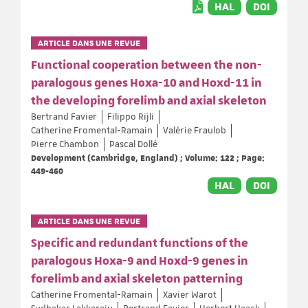
HAL
DOI
ARTICLE DANS UNE REVUE
Functional cooperation between the non-
paralogous genes Hoxa-10 and Hoxd-11 in
the developing forelimb and axial skeleton
Bertrand Favier
Filippo Rijli
Catherine Fromental-Ramain
Valérie Fraulob
Pierre Chambon
Pascal Dollé
Development (Cambridge, England) ; Volume: 122 ; Page:
449-460
HAL
DOI
ARTICLE DANS UNE REVUE
Specific and redundant functions of the
paralogous Hoxa-9 and Hoxd-9 genes in
forelimb and axial skeleton patterning
Catherine Fromental-Ramain
Xavier Warot