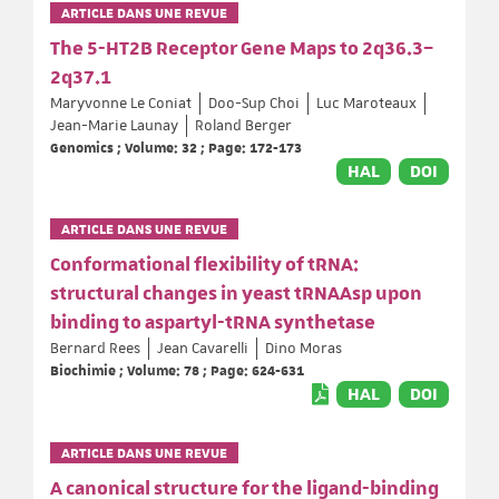
ARTICLE DANS UNE REVUE
The 5-HT2B Receptor Gene Maps to 2q36.3–
2q37.1
Maryvonne Le Coniat
Doo-Sup Choi
Luc Maroteaux
Jean-Marie Launay
Roland Berger
Genomics ; Volume: 32 ; Page: 172-173
HAL
DOI
ARTICLE DANS UNE REVUE
Conformational flexibility of tRNA:
structural changes in yeast tRNAAsp upon
binding to aspartyl-tRNA synthetase
Bernard Rees
Jean Cavarelli
Dino Moras
Biochimie ; Volume: 78 ; Page: 624-631
HAL
DOI
ARTICLE DANS UNE REVUE
A canonical structure for the ligand-binding