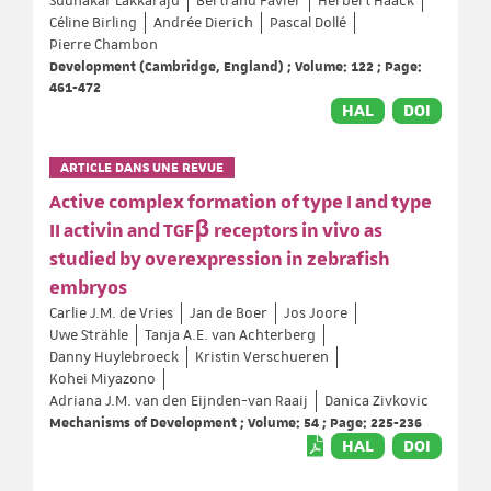
Sudhakar Lakkaraju
Bertrand Favier
Herbert Haack
Céline Birling
Andrée Dierich
Pascal Dollé
Pierre Chambon
Development (Cambridge, England) ; Volume: 122 ; Page:
461-472
HAL
DOI
ARTICLE DANS UNE REVUE
Active complex formation of type I and type
II activin and TGFβ receptors in vivo as
studied by overexpression in zebrafish
embryos
Carlie J.M. de Vries
Jan de Boer
Jos Joore
Uwe Strähle
Tanja A.E. van Achterberg
Danny Huylebroeck
Kristin Verschueren
Kohei Miyazono
Adriana J.M. van den Eijnden-van Raaij
Danica Zivkovic
Mechanisms of Development ; Volume: 54 ; Page: 225-236
HAL
DOI