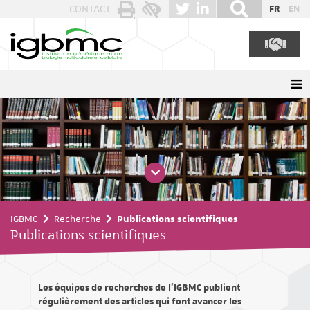
Panneau de gestion des cookies
CONTACT
FR
EN
IGBMC
Recherche
Publications scientifiques
Publications scientifiques
Les équipes de recherches de l'IGBMC publient
régulièrement des articles qui font avancer les