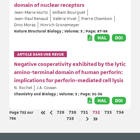
domain of nuclear receptors
Jean-Marie Wurtz
William Bourguet
Jean-Paul Renaud
Valérie Vivat
Pierre Chambon
Dino Moras
Hinrich Gronemeyer
Nature Structural Biology ; Volume: 3 ; Page: 87-94
HAL
DOI
ARTICLE DANS UNE REVUE
Negative cooperativity exhibited by the lytic
amino-terminal domain of human perforin:
implications for perforin-mediated cell lysis
N. Rochel
J.A. Cowan
Chemistry and Biology ; Volume: 3 ; Page: 31-36
HAL
DOI
Page 732
sur
Page
Page
Page
Page
Page
Page
729
730
731
732
733
734
Page précédente
Première page
756
Page
735
…
Page suivante
Dernière page