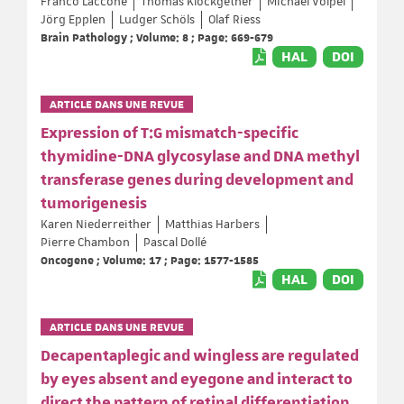
Franco Laccone
Thomas Klockgether
Michael Völpel
Jörg Epplen
Ludger Schöls
Olaf Riess
Brain Pathology ; Volume: 8 ; Page: 669-679
HAL
DOI
ARTICLE DANS UNE REVUE
Expression of T:G mismatch-specific
thymidine-DNA glycosylase and DNA methyl
transferase genes during development and
tumorigenesis
Karen Niederreither
Matthias Harbers
Pierre Chambon
Pascal Dollé
Oncogene ; Volume: 17 ; Page: 1577-1585
HAL
DOI
ARTICLE DANS UNE REVUE
Decapentaplegic and wingless are regulated
by eyes absent and eyegone and interact to
direct the pattern of retinal differentiation