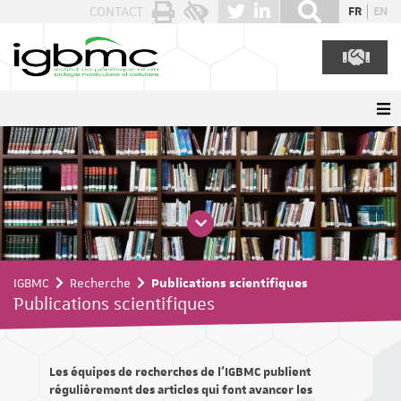
Panneau de gestion des cookies
CONTACT
FR
EN
IGBMC
Recherche
Publications scientifiques
Publications scientifiques
Les équipes de recherches de l'IGBMC publient
régulièrement des articles qui font avancer les