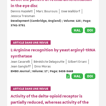
in the eye disc
Dennis Hazelett
Marc Bourouis
Uwe Walldorf
Jessica Treisman
Development (Cambridge, England) ; Volume: 125 ; Page:
3741-3751
HAL
DOI
ARTICLE DANS UNE REVUE
L-Arginine recognition by yeast arginyl-tRNA
synthetase
Jean Cavarelli
Bénédicte Delagoutte
Gilbert Eriani
Jean Gangloff
Dino Moras
EMBO Journal ; Volume: 17 ; Page: 5438-5448
HAL
DOI
ARTICLE DANS UNE REVUE
Activity of the delta-opioid receptor is
partially reduced, whereas activity of the