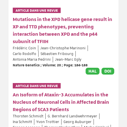
ARTICLE DANS UNE REVUE
Mutations in the XPD helicase gene result in
XP and TTD phenotypes, preventing
interaction between XPD and the p44
subunit of TFIIH
Frédéric Coin
Jean-Christophe Marinoni
Carlo Rodolfo
Sébastien Fribourg
Antonia Maria Pedrini
Jean-Marc Egly
Nature Genetics ; Volume: 20 ; Page: 184-188
HAL
DOI
ARTICLE DANS UNE REVUE
An Isoform of Ataxin-3 Accumulates in the
Nucleus of Neuronal Cells in Affected Brain
Regions of SCA3 Patients
Thorsten Schmidt
G. Bernhard Landwehrmeyer
Ina Schmitt
Yvon Trottier
Georg Auburger