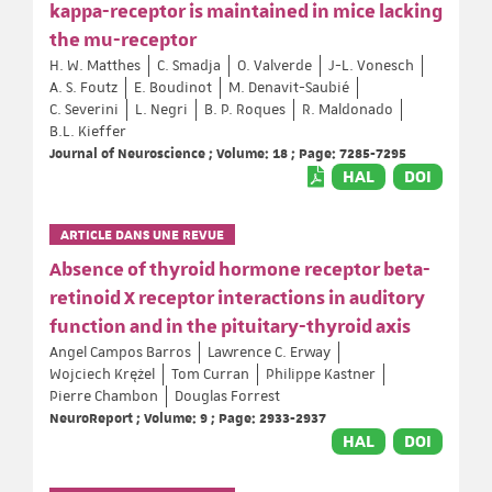
kappa-receptor is maintained in mice lacking
the mu-receptor
H. W. Matthes
C. Smadja
O. Valverde
J-L. Vonesch
A. S. Foutz
E. Boudinot
M. Denavit-Saubié
C. Severini
L. Negri
B. P. Roques
R. Maldonado
B.L. Kieffer
Journal of Neuroscience ; Volume: 18 ; Page: 7285-7295
HAL
DOI
ARTICLE DANS UNE REVUE
Absence of thyroid hormone receptor beta-
retinoid X receptor interactions in auditory
function and in the pituitary-thyroid axis
Angel Campos Barros
Lawrence C. Erway
Wojciech Krężel
Tom Curran
Philippe Kastner
Pierre Chambon
Douglas Forrest
NeuroReport ; Volume: 9 ; Page: 2933-2937
HAL
DOI