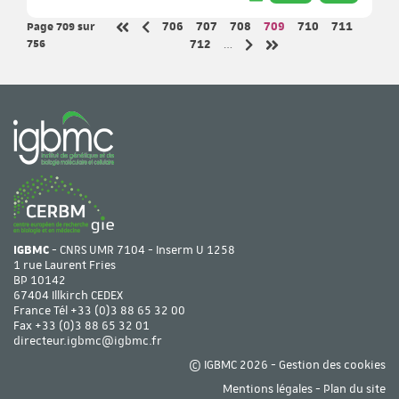
Page 709
sur
Page
Page
Page
Page
Page
Page
706
707
708
709
710
711
Page précédente
Première page
756
Page
712
…
Page suivante
Dernière page
IGBMC
- CNRS UMR 7104 - Inserm U 1258
1 rue Laurent Fries
BP 10142
67404 Illkirch CEDEX
France Tél
+33 (0)3 88 65 32 00
Fax +33 (0)3 88 65 32 01
directeur.igbmc@igbmc.fr
© IGBMC 2026 -
Gestion des cookies
Mentions légales
-
Plan du site