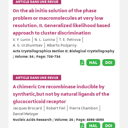
ARTICLE DANS UNE REVUE
On the ab initio solution of the phase
problem or macromolecules at very low
resolution. II. Generalized likelihood based
approach to cluster discrimination
V. Y. Lunin
N. L. Lunina
T. E. Petrova
A. G. Urzhumtsev
Alberto Podjarny
Acta Crystallographica Section D: Biological Crystallography
; Volume: 54 ; Page: 726-734
HAL
DOI
ARTICLE DANS UNE REVUE
A chimeric Cre recombinase inducible by
synthetic,but not by natural ligands of the
glucocorticoid receptor
Jacques Brocard
Robert Feil
Pierre Chambon
Daniel Metzger
Nucleic Acids Research ; Volume: 26 ; Page: 4086-4090
HAL
DOI