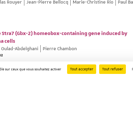
las Rouyer
Jean-Pierre Bellocq
Marie-Christine Rio
Paul Ba
e Stra7 (Gbx-2) homeobox-containing gene induced by
a cells
 Oulad-Abdelghani
Pierre Chambon
82
Tout accepter
Tout refuser
rôle sur ceux que vous souhaitez activer
 the retinoid signaling pathway
Page: 317-332
togenetic techniques and molecular biology techniques i
 comparée du coût des techniques cytogénétiques et de