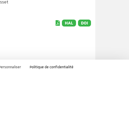
sset
HAL
DOI
Personnaliser
Politique de confidentialité
HAL
DOI
HAL
n the