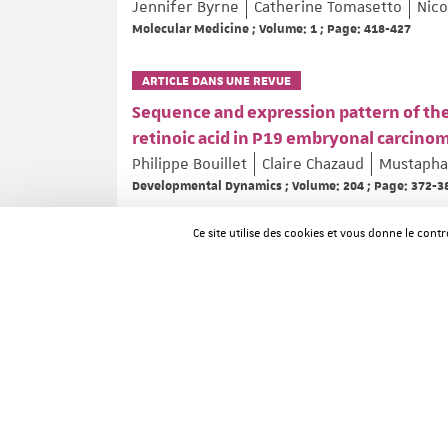
Jennifer Byrne
Catherine Tomasetto
Nico
Molecular Medicine ; Volume: 1 ; Page: 418-427
ARTICLE DANS UNE REVUE
Sequence and expression pattern of th
retinoic acid in P19 embryonal carcinom
Philippe Bouillet
Claire Chazaud
Mustapha
Developmental Dynamics ; Volume: 204 ; Page: 372-3
Ce site utilise des cookies et vous donne le cont
ARTICLE DANS UNE REVUE
The molecular and genetic dissection of
Pierre Chambon
Recent Progress in Hormone Research ; Volume: 50 ; 
ARTICLE DANS UNE REVUE
Comparative analysis of the costs of cy
diagnosis of fragile X disease, Analyse