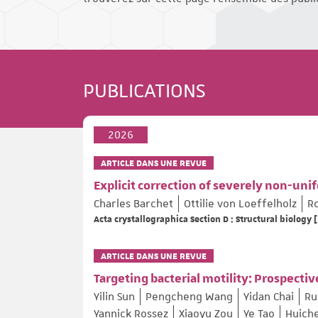
PUBLICATIONS
2026
ARTICLE DANS UNE REVUE
Explicit correction of severely non-uni
Charles Barchet
Ottilie von Loeffelholz
R
Acta crystallographica Section D : Structural biology [
ARTICLE DANS UNE REVUE
Targeting bacterial motility: Prospect
Yilin Sun
Pengcheng Wang
Yidan Chai
Ru
Yannick Rossez
Xiaoyu Zou
Ye Tao
Huich