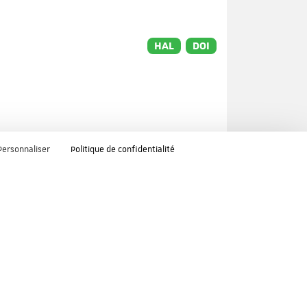
HAL
DOI
Personnaliser
Politique de confidentialité
HAL
DOI
t
o