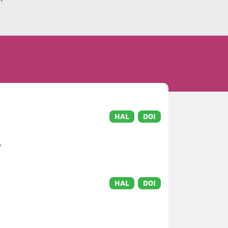
HAL
DOI
v
HAL
DOI