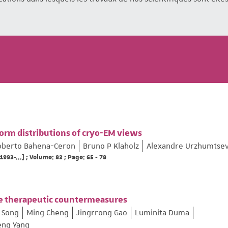
form distributions of cryo-EM views
oberto Bahena-Ceron
Bruno P Klaholz
Alexandre Urzhumtse
1993-...] ; Volume: 82 ; Page: 65 - 78
ive therapeutic countermeasures
 Song
Ming Cheng
Jingrrong Gao
Luminita Duma
eng Yang