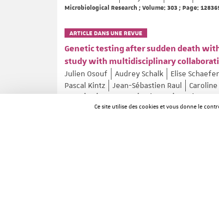
Microbiological Research ; Volume: 303 ; Page: 12836
ARTICLE DANS UNE REVUE
Genetic testing after sudden death with
study with multidisciplinary collaborat
Julien Osouf
Audrey Schalk
Elise Schaefe
Pascal Kintz
Jean-Sébastien Raul
Caroline
Forensic Science International: Genetics ; Volume: 81
Ce site utilise des cookies et vous donne le cont
ARTICLE DANS UNE REVUE
Psychiatric Disorders and Apathy in M
Aurélie Méneret
Clément Tarrano
Asya E
Mathieu Anheim
Philippe Damier
Eoin Mu
Norbert Brüggemann
Alexander Münchau
Agathe Roubertie
Oriane Trouillard
...
Movement Disorders ; Volume: 41 ; Page: 1310-1314