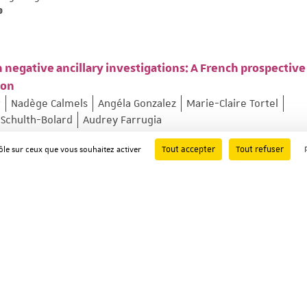
9
 negative ancillary investigations: A French prospective
ion
r
Nadège Calmels
Angéla Gonzalez
Marie-Claire Tortel
 Schulth-Bolard
Audrey Farrugia
 ; Page: 103375
Tout accepter
Tout refuser
rôle sur ceux que vous souhaitez activer
ixed Movement Disorders Linked to ADCY5 (MxMD-ADCY5)
kmen
Diane Doummar
Victoria Gonzalez
Christine Tranchan
lroy
Kailash Bhatia
Laura Cif
Carlo Fusco
Miryam Carecchi
Florence Riant
Manon Gomes
Vanessa Brochard