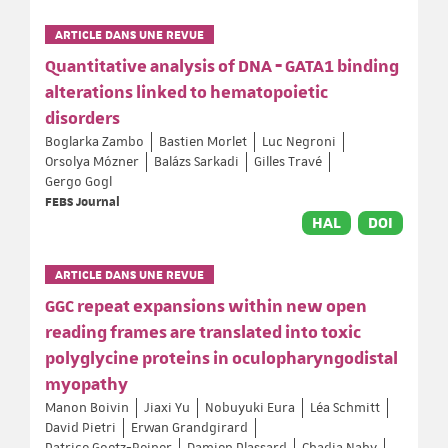
ARTICLE DANS UNE REVUE
Quantitative analysis of DNA ‐ GATA1 binding
alterations linked to hematopoietic
disorders
Boglarka Zambo
Bastien Morlet
Luc Negroni
Orsolya Mózner
Balázs Sarkadi
Gilles Travé
Gergo Gogl
FEBS Journal
HAL
DOI
ARTICLE DANS UNE REVUE
GGC repeat expansions within new open
reading frames are translated into toxic
polyglycine proteins in oculopharyngodistal
myopathy
Manon Boivin
Jiaxi Yu
Nobuyuki Eura
Léa Schmitt
David Pietri
Erwan Grandgirard