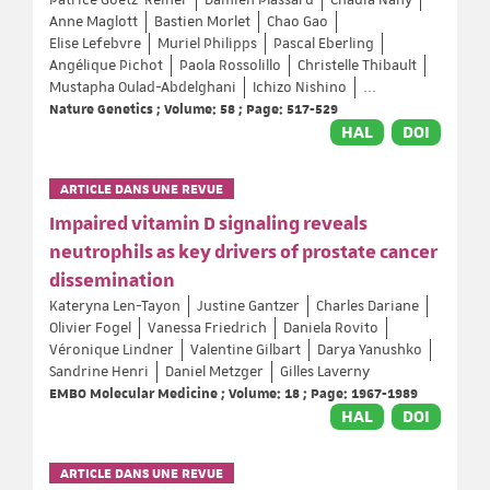
Patrice Goetz-Reiner
Damien Plassard
Chadia Nahy
Anne Maglott
Bastien Morlet
Chao Gao
Elise Lefebvre
Muriel Philipps
Pascal Eberling
Angélique Pichot
Paola Rossolillo
Christelle Thibault
Mustapha Oulad-Abdelghani
Ichizo Nishino
...
Nature Genetics ; Volume: 58 ; Page: 517-529
HAL
DOI
ARTICLE DANS UNE REVUE
Impaired vitamin D signaling reveals
neutrophils as key drivers of prostate cancer
dissemination
Kateryna Len-Tayon
Justine Gantzer
Charles Dariane
Olivier Fogel
Vanessa Friedrich
Daniela Rovito
Véronique Lindner
Valentine Gilbart
Darya Yanushko
Sandrine Henri
Daniel Metzger
Gilles Laverny
EMBO Molecular Medicine ; Volume: 18 ; Page: 1967-1989
HAL
DOI
ARTICLE DANS UNE REVUE