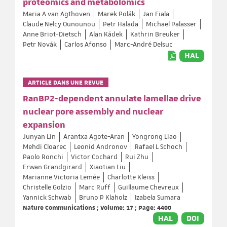
proteomics and metabolomics
Maria A van Agthoven
Marek Polák
Jan Fiala
Claude Nelcy Ounounou
Petr Halada
Michael Palasser
Anne Briot-Dietsch
Alan Kádek
Kathrin Breuker
Petr Novák
Carlos Afonso
Marc-André Delsuc
HAL
ARTICLE DANS UNE REVUE
RanBP2-dependent annulate lamellae drive
nuclear pore assembly and nuclear
expansion
Junyan Lin
Arantxa Agote-Aran
Yongrong Liao
Mehdi Cloarec
Leonid Andronov
Rafael L Schoch
Paolo Ronchi
Victor Cochard
Rui Zhu
Erwan Grandgirard
Xiaotian Liu
Marianne Victoria Lemée
Charlotte Kleiss
Christelle Golzio
Marc Ruff
Guillaume Chevreux
Yannick Schwab
Bruno P Klaholz
Izabela Sumara
Nature Communications ; Volume: 17 ; Page: 4400
HAL
DOI