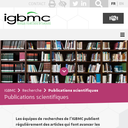
Panneau de gestion des cookies
CONTACT
FR
EN
IGBMC
Recherche
Publications scientifiques
Publications scientifiques
Les équipes de recherches de l'IGBMC publient
régulièrement des articles qui font avancer les