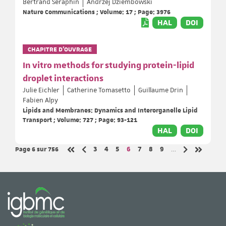
Bertrand Séraphin
Andrzej Dziembowski
Nature Communications ; Volume: 17 ; Page: 3976
HAL
DOI
CHAPITRE D’OUVRAGE
In vitro methods for studying protein-lipid
droplet interactions
Julie Eichler
Catherine Tomasetto
Guillaume Drin
Fabien Alpy
Lipids and Membranes: Dynamics and Interorganelle Lipid
Transport ; Volume: 727 ; Page: 93-121
HAL
DOI
Page 6
sur 756
Page
Page
Page
Page
Page
Page
Page
3
4
5
6
7
8
9
…
Page précédente
Page suivant
Première page
Dernière 