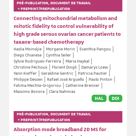
PRÉ-PUBLICATION, DOCUMENT DE TRAVAIL
» PREPRINT/PREPUBLICATION
Connecting mitochondrial metabolism and
mitotic fidelity to control vulnerability of
high grade serous ovarian cancer patients to
taxane-based chemotherapy
Hadia Moindjie
Morgane Morin
Evanthia Pangou
Diego Chianese
Cynthia Seiler
Sylvie Rodrigues-Ferreira
Maria Haykal
Christine Péchoux
Florent Dingli
Damarys Loew
Yann Kieffer
Geraldine Gentric
Patricia Pautier
Philippe Dessen
Rafael José Argüello
Paolo Pinton
Fatima Mechta-Grigoriou
Catherine Brenner
Massimo Bonora
Clara Nahmias
HAL
DOI
PRÉ-PUBLICATION, DOCUMENT DE TRAVAIL
» PREPRINT/PREPUBLICATION
Absorption mode broadband 2D MS for