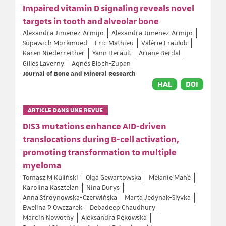
Impaired vitamin D signaling reveals novel
targets in tooth and alveolar bone
Alexandra Jimenez-Armijo
Alexandra Jimenez-Armijo
Supawich Morkmued
Eric Mathieu
Valérie Fraulob
Karen Niederreither
Yann Herault
Ariane Berdal
Gilles Laverny
Agnès Bloch-Zupan
Journal of Bone and Mineral Research
HAL
DOI
ARTICLE DANS UNE REVUE
DIS3 mutations enhance AID-driven
translocations during B-cell activation,
promoting transformation to multiple
myeloma
Tomasz M Kuliński
Olga Gewartowska
Mélanie Mahé
Karolina Kasztelan
Nina Durys
Anna Stroynowska-Czerwińska
Marta Jedynak-Slyvka
Ewelina P Owczarek
Debadeep Chaudhury
Marcin Nowotny
Aleksandra Pękowska