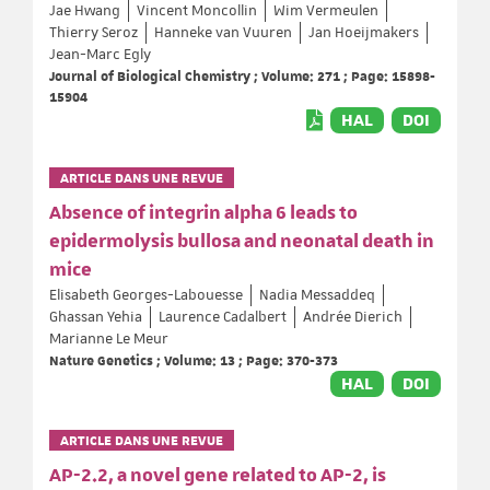
Jae Hwang
Vincent Moncollin
Wim Vermeulen
Thierry Seroz
Hanneke van Vuuren
Jan Hoeijmakers
Jean-Marc Egly
Journal of Biological Chemistry ; Volume: 271 ; Page: 15898-
15904
HAL
DOI
ARTICLE DANS UNE REVUE
Absence of integrin alpha 6 leads to
epidermolysis bullosa and neonatal death in
mice
Elisabeth Georges-Labouesse
Nadia Messaddeq
Ghassan Yehia
Laurence Cadalbert
Andrée Dierich
Marianne Le Meur
Nature Genetics ; Volume: 13 ; Page: 370-373
HAL
DOI
ARTICLE DANS UNE REVUE
AP-2.2, a novel gene related to AP-2, is