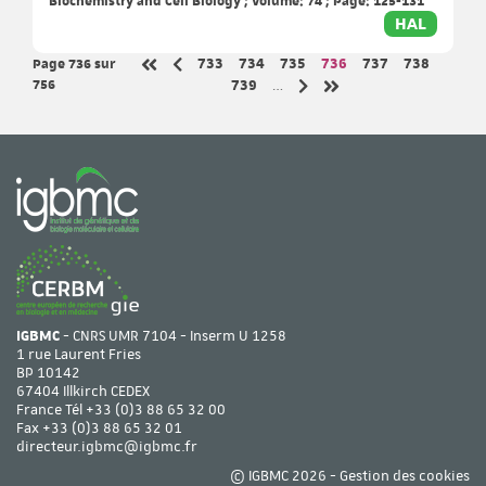
Biochemistry and Cell Biology ; Volume: 74 ; Page: 125-131
HAL
Page 736
sur
Page
Page
Page
Page
Page
Page
733
734
735
736
737
738
Page précédente
Première page
756
Page
739
…
Page suivante
Dernière page
IGBMC
- CNRS UMR 7104 - Inserm U 1258
1 rue Laurent Fries
BP 10142
67404 Illkirch CEDEX
France Tél
+33 (0)3 88 65 32 00
Fax +33 (0)3 88 65 32 01
directeur.igbmc@igbmc.fr
© IGBMC 2026 -
Gestion des cookies