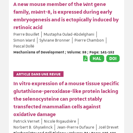
A new mouse member of the Wnt gene
family, mWnt-8, is expressed during early
embryogenesis and is ectopically induced by
retinoic acid
Pierre Bouillet
Mustapha Oulad-Abdelghani
Simon Ward
Sylviane Bronner
Pierre Chambon
Pascal Dollé
Mechanisms of Development ; Volume: 58 ; Page: 141-152
HAL
DOI
ARTICLE DANS UNE REVUE
In vitro expression of a mouse tissue specific
glutathione-peroxidase-like protein lacking
the selenocysteine can protect stably
transfected mammalian cells against
oxidative damage
Patrick Vernet
Nicole Rigaudière
Norbert B. Ghyselinck
Jean-Pierre Dufaure
Joël Drevet