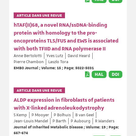
ARTICLE DANS UNE REVUE
hTAF(II)68, a novel RNA/ssDNA-binding
protein with homology to the pro-
oncoproteins TLS/FUS and EWS is associated
with both TFIID and RNA polymerase II
Anne Bertolotti
Yves Lutz
David Heard
Pierre Chambon
Laszlo Tora
EMBO Journal ; Volume: 15 ; Page: 5022-5031
HAL
DOI
ARTICLE DANS UNE REVUE
ALDP expression in fibroblasts of patients
with X-linked adrenoleukodystrophy
S Kemp
P Mooyer
P Bolhuis
B van Geel
Jean-Louis Mandel
P Barth
P Aubourg
R Wanders
Journal of Inherited Metabolic Disease ; Volume: 19 ; Page:
667-674