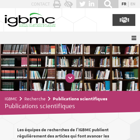
Panneau de gestion des cookies
CONTACT
FR
EN
IGBMC
Recherche
Publications scientifiques
Publications scientifiques
Les équipes de recherches de l'IGBMC publient
régulièrement des articles qui font avancer les