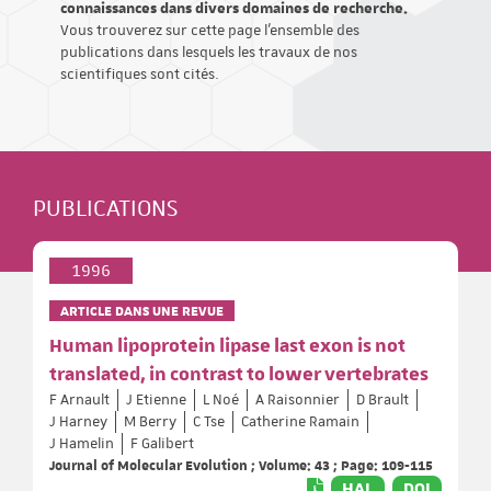
connaissances dans divers domaines de recherche.
Vous trouverez sur cette page l'ensemble des
publications dans lesquels les travaux de nos
scientifiques sont cités.
PUBLICATIONS
1996
ARTICLE DANS UNE REVUE
Human lipoprotein lipase last exon is not
translated, in contrast to lower vertebrates
F Arnault
J Etienne
L Noé
A Raisonnier
D Brault
J Harney
M Berry
C Tse
Catherine Ramain
J Hamelin
F Galibert
Journal of Molecular Evolution ; Volume: 43 ; Page: 109-115
HAL
DOI