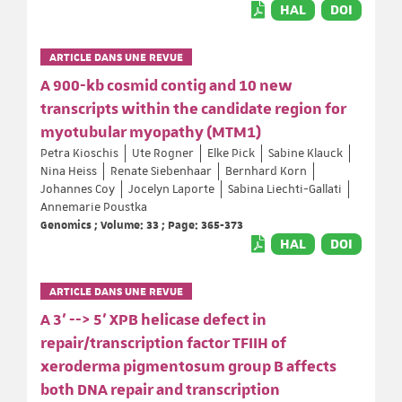
HAL
DOI
ARTICLE DANS UNE REVUE
A 900-kb cosmid contig and 10 new
transcripts within the candidate region for
myotubular myopathy (MTM1)
Petra Kioschis
Ute Rogner
Elke Pick
Sabine Klauck
Nina Heiss
Renate Siebenhaar
Bernhard Korn
Johannes Coy
Jocelyn Laporte
Sabina Liechti-Gallati
Annemarie Poustka
Genomics ; Volume: 33 ; Page: 365-373
HAL
DOI
ARTICLE DANS UNE REVUE
A 3' --> 5' XPB helicase defect in
repair/transcription factor TFIIH of
xeroderma pigmentosum group B affects
both DNA repair and transcription