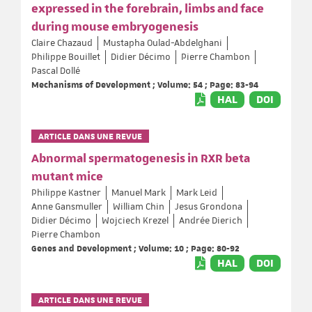
expressed in the forebrain, limbs and face
during mouse embryogenesis
Claire Chazaud
Mustapha Oulad-Abdelghani
Philippe Bouillet
Didier Décimo
Pierre Chambon
Pascal Dollé
Mechanisms of Development ; Volume: 54 ; Page: 83-94
HAL
DOI
ARTICLE DANS UNE REVUE
Abnormal spermatogenesis in RXR beta
mutant mice
Philippe Kastner
Manuel Mark
Mark Leid
Anne Gansmuller
William Chin
Jesus Grondona
Didier Décimo
Wojciech Krezel
Andrée Dierich
Pierre Chambon
Genes and Development ; Volume: 10 ; Page: 80-92
HAL
DOI
ARTICLE DANS UNE REVUE