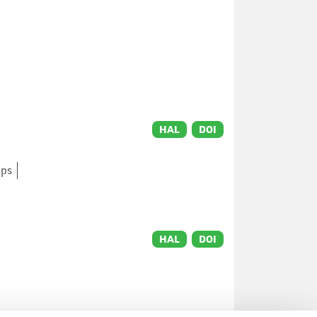
HAL
DOI
mps
HAL
DOI