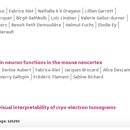
kus
Fabrice Riet
Nathalia R V Dragano
Lillian Garrett
orquet
Birgit Rathkolb
Loic Lindner
Valerie Gailus‐durner
ers
Benoit Petit Demoulière
Helmut Fuchs
Elodie Ey
Herault
n neuron functions in the mouse neocortex
Denise Aubert
Fabrice Riet
Jacques Brocard
Alice Desca
hierry Gallopin
Frédéric Flamant
Sabine Richard
 visual interpretability of cryo-electron tomograms
Page: 103293