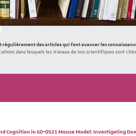
t régulièrement des articles qui font avancer les connaissan
ations dans lesquels les travaux de nos scientifiques sont cités
and Cognition in GO‐DS21 Mouse Model: Investigating D