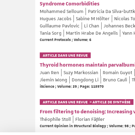
Syndrome Comorbidities
Mohammed Selloum
Patricia Da Silva‐butt
Hugues Jacobs
Sabine M Hölter
Nicolas T
Guillaume Pavlovic
Li Chan
Johannes Beck
Tania Sorg
Martin Hrabe De Angelis
Yann 
Current Protocols ; Volume: 6
ARTICLE DANS UNE REVUE
Thyroid hormones maintain parvalbumi
Juan Ren
Suzy Markossian
Romain Guyot
Jiemin Wong
Dongdong Li
Bruno Cauli
T
iScience ; Volume: 29 ; Page: 115970
ARTICLE DANS UNE REVUE » ARTICLE DE SYNTHÈSE
From filtering to denoising: Increasing
Théophile Stoll
Florian Fäßler
Current Opinion in Structural Biology ; Volume: 98 ; 