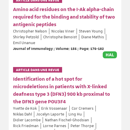
ARTICLE DANS UNE REVUE
Amino acid residues on the I-Ak alpha-chain
required for the binding and stability of two
antigenic peptides
Christopher Nelson
Nicolas Viner
Steven Young
Shirley Petzold
Christophe Benoist
Diane Mathis
Emil Unanue
Journal of Immunology ; Volume: 156 ; Page: 176-182
HAL
ARTICLE DANS UNE REVUE
Identification of a hot spot for
microdeletions in patients with X-linked
deafness type 3 (DFN3) 900 kb proximal to
the DFN3 gene POU3F4
Yvette de Kok
Erik Vossenaar
Cor Cremers
Niklas Dahl
Jocelyn Laporte
Ling Hu
Didier Lacombe
Nathan Fischel-Ghodsian
Rick Friedman
Lorne Parnes
Peter Thorpe