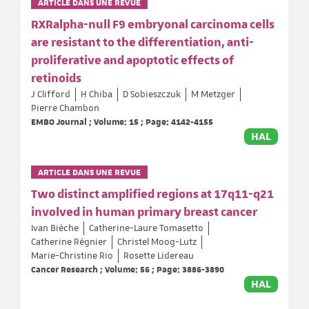
ARTICLE DANS UNE REVUE
RXRalpha-null F9 embryonal carcinoma cells
are resistant to the differentiation, anti-
proliferative and apoptotic effects of
retinoids
J Clifford
H Chiba
D Sobieszczuk
M Metzger
Pierre Chambon
EMBO Journal ; Volume: 15 ; Page: 4142-4155
HAL
ARTICLE DANS UNE REVUE
Two distinct amplified regions at 17q11-q21
involved in human primary breast cancer
Ivan Bièche
Catherine-Laure Tomasetto
Catherine Régnier
Christel Moog-Lutz
Marie-Christine Rio
Rosette Lidereau
Cancer Research ; Volume: 56 ; Page: 3886-3890
HAL