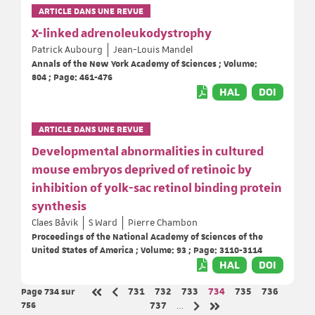
ARTICLE DANS UNE REVUE
X-linked adrenoleukodystrophy
Patrick Aubourg
Jean-Louis Mandel
Annals of the New York Academy of Sciences ; Volume:
804 ; Page: 461-476
HAL
DOI
ARTICLE DANS UNE REVUE
Developmental abnormalities in cultured
mouse embryos deprived of retinoic by
inhibition of yolk-sac retinol binding protein
synthesis
Claes Båvik
S Ward
Pierre Chambon
Proceedings of the National Academy of Sciences of the
United States of America ; Volume: 93 ; Page: 3110-3114
HAL
DOI
Page 734
sur
Page
Page
Page
Page
Page
Page
731
732
733
734
735
736
Page précédente
Première page
756
Page
737
…