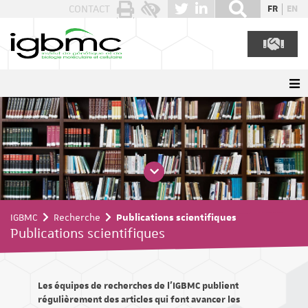
Panneau de gestion des cookies
CONTACT
FR
EN
IGBMC
Recherche
Publications scientifiques
Publications scientifiques
Les équipes de recherches de l'IGBMC publient
régulièrement des articles qui font avancer les