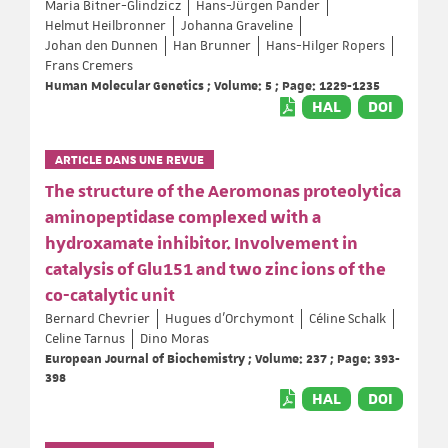
Maria Bitner-Glindzicz
Hans-Jürgen Pander
Helmut Heilbronner
Johanna Graveline
Johan den Dunnen
Han Brunner
Hans-Hilger Ropers
Frans Cremers
Human Molecular Genetics ; Volume: 5 ; Page: 1229-1235
HAL
DOI
ARTICLE DANS UNE REVUE
The structure of the Aeromonas proteolytica
aminopeptidase complexed with a
hydroxamate inhibitor. Involvement in
catalysis of Glu151 and two zinc ions of the
co-catalytic unit
Bernard Chevrier
Hugues d'Orchymont
Céline Schalk
Celine Tarnus
Dino Moras
European Journal of Biochemistry ; Volume: 237 ; Page: 393-
398
HAL
DOI