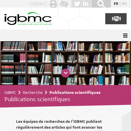
Panneau de gestion des cookies
CONTACT
FR
EN
IGBMC
Recherche
Publications scientifiques
Publications scientifiques
Les équipes de recherches de l'IGBMC publient
régulièrement des articles qui font avancer les