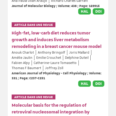
Ana Paula Ulian Araujo
Richard Charles Garratt
Journal of Molecular Biology ; Volume: 438 ; Page: 169915
HAL
DOI
ARTICLE DANS UNE REVUE
High-fat, low-carb diet reduces tumor
growth and induces liver metabolism
remodeling in a breast cancer mouse model
Anouk Charlot
Anthony Bringolf
Joris Mallard
Amélie Jaulin
Emilie Crouchet
Delphine Duteil
Fabien Alpy
Catherine-Laure Tomasetto
Thomas F Baumert
Joffrey Zoll
American Journal of Physiology - Cell Physiology ; Volume:
331 ; Page: C237-C251
HAL
DOI
ARTICLE DANS UNE REVUE
Molecular basis for the regulation of
retroviral nucleosomal integration by