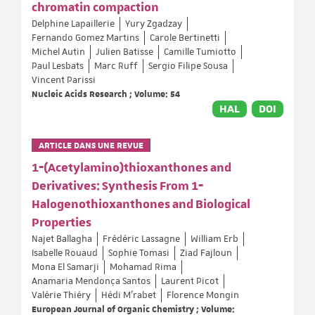
chromatin compaction
Delphine Lapaillerie
Yury Zgadzay
Fernando Gomez Martins
Carole Bertinetti
Michel Autin
Julien Batisse
Camille Tumiotto
Paul Lesbats
Marc Ruff
Sergio Filipe Sousa
Vincent Parissi
Nucleic Acids Research ; Volume: 54
HAL
DOI
ARTICLE DANS UNE REVUE
1‐(Acetylamino)thioxanthones and
Derivatives: Synthesis From 1‐
Halogenothioxanthones and Biological
Properties
Najet Ballagha
Frédéric Lassagne
William Erb
Isabelle Rouaud
Sophie Tomasi
Ziad Fajloun
Mona El Samarji
Mohamad Rima
Anamaria Mendonça Santos
Laurent Picot
Valérie Thiéry
Hédi M’rabet
Florence Mongin
European Journal of Organic Chemistry ; Volume: