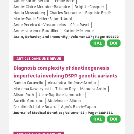
Abdel-Karim Berkati
Émile Béré
Annie-Claire Meunier-Balandre
Brigitte Cosquer
Nadia Messaddeq
Charles Decraene
Baptiste Brulé
Marie-Paule Felder-Schmittbuhl
Anne Pereira de Vasconcelos
Célia Ravel
Anne-Laurence Boutillier
Karine Mérienne
Brain, Behavior, and Immunity ; Volume: 137 ; Page: 106872
HAL
DOI
ARTICLE DANS UNE REVUE
Diagnosis complexity of dentinogenesis
imperfecta involving DSPP genetic variants
Gaétan Caravello
Alexandra Jiménez-Armijo
Marzena Kawczynski
Tristan Rey
Manuela Antin
Alison Roth
Jean-Baptiste Lamouche
Aurélie Gouronc
Abdelmalek Alioua
Caroline Schluth-Bolard
Agnès Bloch-Zupan
Journal of Medical Genetics ; Volume: 63 ; Page: 344-351
HAL
DOI