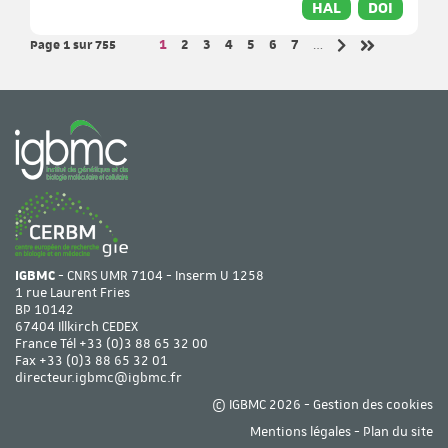
HAL
DOI
Page 1
sur 755
Page
Page
Page
Page
Page
Page
Page
1
2
3
4
5
6
7
…
Page suivante
Dernière pag
IGBMC
- CNRS UMR 7104 - Inserm U 1258
1 rue Laurent Fries
BP 10142
67404 Illkirch CEDEX
France Tél
+33 (0)3 88 65 32 00
Fax +33 (0)3 88 65 32 01
directeur.igbmc@igbmc.fr
© IGBMC 2026 -
Gestion des cookies
Mentions légales
-
Plan du site