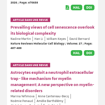
2026 ; Page: e70658
HAL
DOI
ARTICLE DANS UNE REVUE
Prevailing views of cell senescence overlook
its biological complexity
Nadine Martin
Han Li
William Keyes
David Bernard
Nature Reviews Molecular Cell Biology ; Volume: 27 ; Page:
487-488
HAL
DOI
ARTICLE DANS UNE REVUE
Astrocytes exploit a neutrophil extracellular
trap - like mechanism for myelin
management: A new perspective on myelin-
related disorders
Marina Yefimova
Anne Cantereau-Becq
Noémie Penaud
Amélie Barthélémy