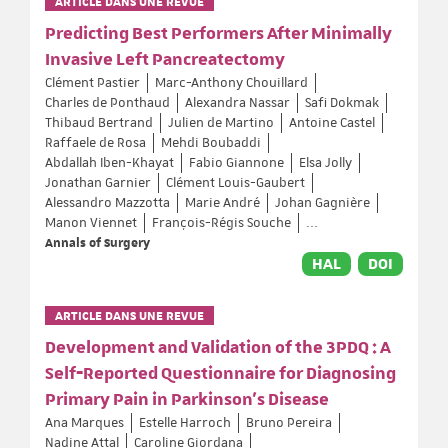
ARTICLE DANS UNE REVUE
Predicting Best Performers After Minimally
Invasive Left Pancreatectomy
Clément Pastier
Marc-Anthony Chouillard
Charles de Ponthaud
Alexandra Nassar
Safi Dokmak
Thibaud Bertrand
Julien de Martino
Antoine Castel
Raffaele de Rosa
Mehdi Boubaddi
Abdallah Iben-Khayat
Fabio Giannone
Elsa Jolly
Jonathan Garnier
Clément Louis-Gaubert
Alessandro Mazzotta
Marie André
Johan Gagnière
Manon Viennet
François-Régis Souche
...
Annals of Surgery
HAL
DOI
ARTICLE DANS UNE REVUE
Development and Validation of the 3PDQ : A
Self‐Reported Questionnaire for Diagnosing
Primary Pain in Parkinson's Disease
Ana Marques
Estelle Harroch
Bruno Pereira
Nadine Attal
Caroline Giordana