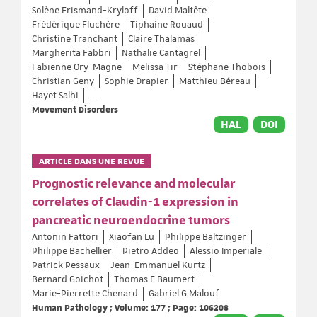
Solène Frismand-Kryloff
David Maltête
Frédérique Fluchère
Tiphaine Rouaud
Christine Tranchant
Claire Thalamas
Margherita Fabbri
Nathalie Cantagrel
Fabienne Ory-Magne
Melissa Tir
Stéphane Thobois
Christian Geny
Sophie Drapier
Matthieu Béreau
Hayet Salhi
...
Movement Disorders
HAL
DOI
ARTICLE DANS UNE REVUE
Prognostic relevance and molecular
correlates of Claudin-1 expression in
pancreatic neuroendocrine tumors
Antonin Fattori
Xiaofan Lu
Philippe Baltzinger
Philippe Bachellier
Pietro Addeo
Alessio Imperiale
Patrick Pessaux
Jean-Emmanuel Kurtz
Bernard Goichot
Thomas F Baumert
Marie-Pierrette Chenard
Gabriel G Malouf
Human Pathology ; Volume: 177 ; Page: 106208