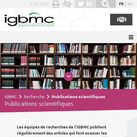
Panneau de gestion des cookies
CONTACT
FR
EN
IGBMC
Recherche
Publications scientifiques
Publications scientifiques
Les équipes de recherches de l'IGBMC publient
régulièrement des articles qui font avancer les