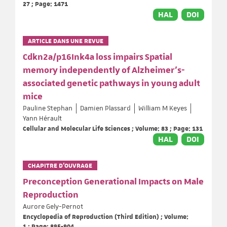
27 ; Page: 1471
HAL
DOI
ARTICLE DANS UNE REVUE
Cdkn2a/p16Ink4a loss impairs Spatial
memory independently of Alzheimer’s-
associated genetic pathways in young adult
mice
Pauline Stephan
Damien Plassard
William M Keyes
Yann Hérault
Cellular and Molecular Life Sciences ; Volume: 83 ; Page: 131
HAL
DOI
CHAPITRE D’OUVRAGE
Preconception Generational Impacts on Male
Reproduction
Aurore Gely-Pernot
Encyclopedia of Reproduction (Third Edition) ; Volume:
1 ; Page: 895-904