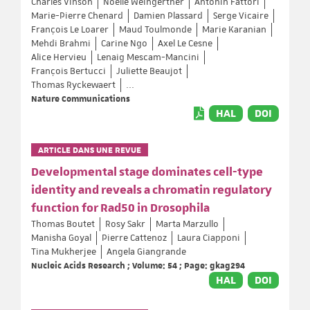
Charles Vinson
Noëlle Weingertner
Antonin Fattori
Marie-Pierre Chenard
Damien Plassard
Serge Vicaire
François Le Loarer
Maud Toulmonde
Marie Karanian
Mehdi Brahmi
Carine Ngo
Axel Le Cesne
Alice Hervieu
Lenaig Mescam-Mancini
François Bertucci
Juliette Beaujot
Thomas Ryckewaert
...
Nature Communications
HAL
DOI
ARTICLE DANS UNE REVUE
Developmental stage dominates cell-type
identity and reveals a chromatin regulatory
function for Rad50 in Drosophila
Thomas Boutet
Rosy Sakr
Marta Marzullo
Manisha Goyal
Pierre Cattenoz
Laura Ciapponi
Tina Mukherjee
Angela Giangrande
Nucleic Acids Research ; Volume: 54 ; Page: gkag294
HAL
DOI