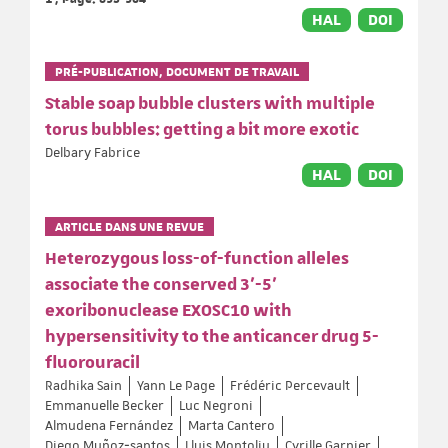
HAL
DOI
PRÉ-PUBLICATION, DOCUMENT DE TRAVAIL
Stable soap bubble clusters with multiple
torus bubbles: getting a bit more exotic
Delbary Fabrice
HAL
DOI
ARTICLE DANS UNE REVUE
Heterozygous loss-of-function alleles
associate the conserved 3'-5'
exoribonuclease EXOSC10 with
hypersensitivity to the anticancer drug 5-
fluorouracil
Radhika Sain
Yann Le Page
Frédéric Percevault
Emmanuelle Becker
Luc Negroni
Almudena Fernández
Marta Cantero
Diego Muñoz‐santos
Lluis Montoliu
Cyrille Garnier