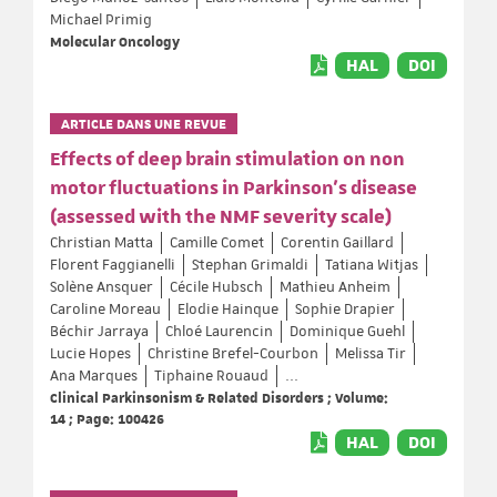
Michael Primig
Molecular Oncology
HAL
DOI
ARTICLE DANS UNE REVUE
Effects of deep brain stimulation on non
motor fluctuations in Parkinson’s disease
(assessed with the NMF severity scale)
Christian Matta
Camille Comet
Corentin Gaillard
Florent Faggianelli
Stephan Grimaldi
Tatiana Witjas
Solène Ansquer
Cécile Hubsch
Mathieu Anheim
Caroline Moreau
Elodie Hainque
Sophie Drapier
Béchir Jarraya
Chloé Laurencin
Dominique Guehl
Lucie Hopes
Christine Brefel-Courbon
Melissa Tir
Ana Marques
Tiphaine Rouaud
...
Clinical Parkinsonism & Related Disorders ; Volume:
14 ; Page: 100426
HAL
DOI