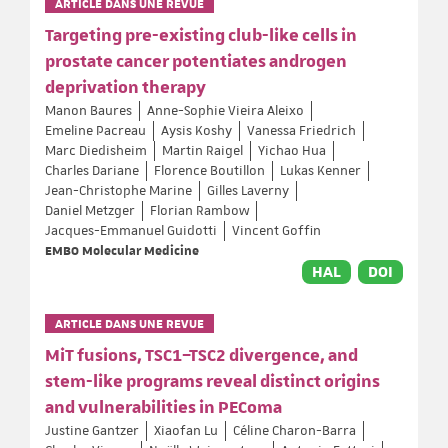
ARTICLE DANS UNE REVUE
Targeting pre-existing club-like cells in
prostate cancer potentiates androgen
deprivation therapy
Manon Baures
Anne-Sophie Vieira Aleixo
Emeline Pacreau
Aysis Koshy
Vanessa Friedrich
Marc Diedisheim
Martin Raigel
Yichao Hua
Charles Dariane
Florence Boutillon
Lukas Kenner
Jean-Christophe Marine
Gilles Laverny
Daniel Metzger
Florian Rambow
Jacques-Emmanuel Guidotti
Vincent Goffin
EMBO Molecular Medicine
HAL
DOI
ARTICLE DANS UNE REVUE
MiT fusions, TSC1–TSC2 divergence, and
stem-like programs reveal distinct origins
and vulnerabilities in PEComa
Justine Gantzer
Xiaofan Lu
Céline Charon-Barra