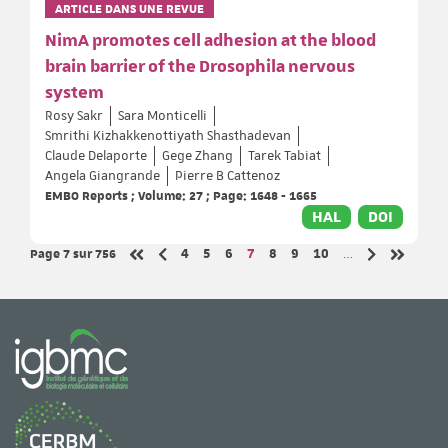
ARTICLE DANS UNE REVUE
NimA promotes cell adhesion at the blood
brain barrier of the Drosophila nervous
system
Rosy Sakr
Sara Monticelli
Smrithi Kizhakkenottiyath Shasthadevan
Claude Delaporte
Gege Zhang
Tarek Tabiat
Angela Giangrande
Pierre B Cattenoz
EMBO Reports ; Volume: 27 ; Page: 1648 - 1665
HAL
DOI
Page 7
sur 756
Page
Page
Page
Page
Page
Page
Page
4
5
6
7
8
9
10
…
Page précédente
Page suivant
Première page
Dernière