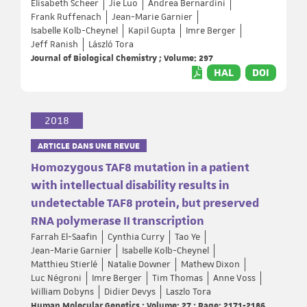
Elisabeth Scheer
Jie Luo
Andrea Bernardini
Frank Ruffenach
Jean-Marie Garnier
Isabelle Kolb-Cheynel
Kapil Gupta
Imre Berger
Jeff Ranish
László Tora
Journal of Biological Chemistry ; Volume: 297
HAL
DOI
2018
ARTICLE DANS UNE REVUE
Homozygous TAF8 mutation in a patient
with intellectual disability results in
undetectable TAF8 protein, but preserved
RNA polymerase II transcription
Farrah El-Saafin
Cynthia Curry
Tao Ye
Jean-Marie Garnier
Isabelle Kolb-Cheynel
Matthieu Stierlé
Natalie Downer
Mathew Dixon
Luc Négroni
Imre Berger
Tim Thomas
Anne Voss
William Dobyns
Didier Devys
Laszlo Tora
Human Molecular Genetics ; Volume: 27 ; Page: 2171-2186