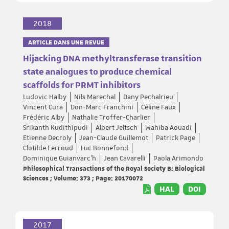
2018
ARTICLE DANS UNE REVUE
Hijacking DNA methyltransferase transition
state analogues to produce chemical
scaffolds for PRMT inhibitors
Ludovic Halby
Nils Marechal
Dany Pechalrieu
Vincent Cura
Don-Marc Franchini
Céline Faux
Frédéric Alby
Nathalie Troffer-Charlier
Srikanth Kudithipudi
Albert Jeltsch
Wahiba Aouadi
Etienne Decroly
Jean-Claude Guillemot
Patrick Page
Clotilde Ferroud
Luc Bonnefond
Dominique Guianvarc’h
Jean Cavarelli
Paola Arimondo
Philosophical Transactions of the Royal Society B: Biological
Sciences ; Volume: 373 ; Page: 20170072
HAL
DOI
2017