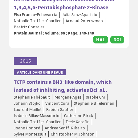
1,3,4,5,6-Pentakisphosphate 2-Kinase
Elsa Franco-Echevarria
Julia Sanz-Aparicio
Nathalie Troffer-Charlier
Arnaud Poterszman
Beatriz Gonzalez
Protein Journal ; Volume: 36 ; Page: 240-248
HAL
DOI
2015
ARTICLE DANS UNE REVUE
TCTP contains a BH3-like domain, which
instead of inhibiting, activates Bcl-xL.
Stéphanie Thébault
Morgane Agez
Xiaoke Chi
Johann Stojko
Vincent Cura
Stéphanie B Telerman
Laurent Maillet
Fabien Gautier
Isabelle Billas-Massobrio
Catherine Birck
Nathalie Troffer-Charlier
Teele Karafin
Joane Honoré
Andrea Senff-Ribeiro
Sylvie Montessuit
Christopher M Johnson