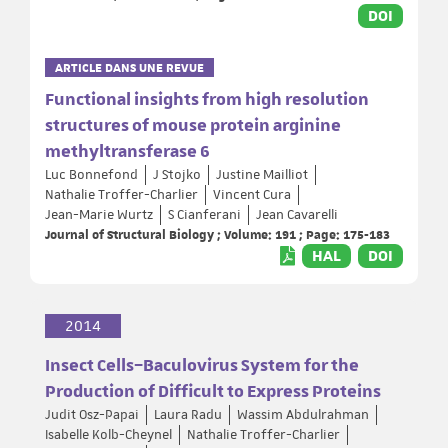
DOI
ARTICLE DANS UNE REVUE
Functional insights from high resolution
structures of mouse protein arginine
methyltransferase 6
Luc Bonnefond
J Stojko
Justine Mailliot
Nathalie Troffer-Charlier
Vincent Cura
Jean-Marie Wurtz
S Cianferani
Jean Cavarelli
Journal of Structural Biology ; Volume: 191 ; Page: 175-183
HAL
DOI
2014
Insect Cells–Baculovirus System for the
Production of Difficult to Express Proteins
Judit Osz-Papai
Laura Radu
Wassim Abdulrahman
Isabelle Kolb-Cheynel
Nathalie Troffer-Charlier