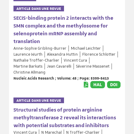
ARTICLE DANS UNE REVUE
SECIS-binding protein 2 interacts with the
SMN complex and the methylosome for
selenoprotein mRNP assembly and
translation
Anne-Sophie Gribling-Burrer
Michael Leichter
Laurence Wurth
Alexandra Huttin
Florence Schlotter
Nathalie Troffer-Charlier
Vincent Cura
Martine Barkats
Jean Cavarelli
Séverine Massenet
Christine Allmang
Nucleic Acids Research ; Volume: 45 ; Page: 5399-5413
HAL
DOI
ARTICLE DANS UNE REVUE
Structural studies of protein arginine
methyltransferase 2 reveal its interactions
with potential substrates and inhibitors
Vincent Cura
N Marechal
N Troffer-Charlier