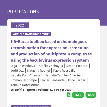
PUBLICATIONS
2022
ARTICLE DANS UNE REVUE
HR-Bac, a toolbox based on homologous
recombination for expression, screening
and production of multiprotein complexes
using the baculovirus expression system
Olga Kolesnikova
Amélie Zachayus
Simon Pichard
Judit Osz
Natacha Rochel
Paola Rossolillo
Isabelle Kolb-Cheynel
Nathalie Troffer-Charlier
Emmanuel Compe
Olivier Bensaude
Imre Berger
Arnaud Poterszman
Scientific Reports ; Volume: 12 ; Page: 2030
HAL
DOI