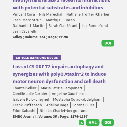
methyltransferase 2 reveal its interactions
with potential substrates and inhibitors
Vincent Cura
Nils Marechal
Nathalie Troffer‐Charlier
Jean‐Marc Strub
Matthijs J. Haren
Nathaniel I. Martin
Sarah Cianférani
Luc Bonnefond
Jean Cavarelli
Wiley ; Volume: 284 ; Page: 77-96
DOI
ARTICLE DANS UNE REVUE
Loss of C9 ORF 72 impairs autophagy and
synergizes with polyQ Ataxin‐2 to induce
motor neuron dysfunction and cell death
Chantal Sellier
Maria‐letizia Campanari
Camille Julie Corbier
Angeline Gaucherot
Isabelle Kolb‐cheynel
Mustapha Oulad‐abdelghani
Frank Ruffenach
Adeline Page
Sorana Ciura
Edor Kabashi
Nicolas Charlet‐berguerand
EMBO Journal ; Volume: 35 ; Page: 1276-1297
HAL
DOI