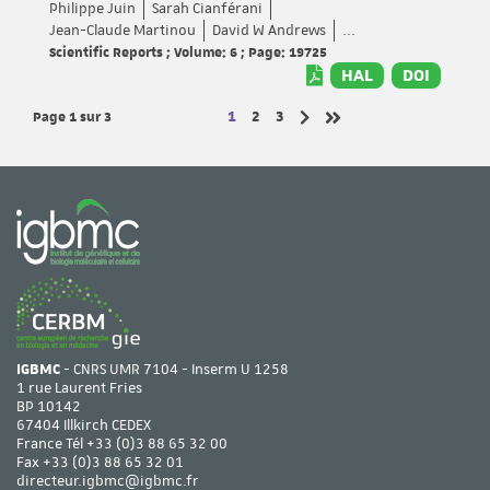
Philippe Juin
Sarah Cianférani
Jean-Claude Martinou
David W Andrews
...
Scientific Reports ; Volume: 6 ; Page: 19725
HAL
DOI
Page 1
sur 3
Page
Page
Page
1
2
3
Page suivante
Dernière page
IGBMC
- CNRS UMR 7104 - Inserm U 1258
1 rue Laurent Fries
BP 10142
67404 Illkirch CEDEX
France Tél
+33 (0)3 88 65 32 00
Fax +33 (0)3 88 65 32 01
directeur.igbmc@igbmc.fr