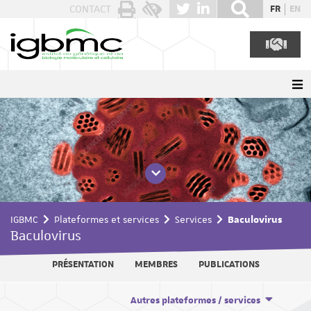
Panneau de gestion des cookies
CONTACT
FR
EN
IGBMC
Plateformes et services
Services
Baculovirus
Baculovirus
PRÉSENTATION
MEMBRES
PUBLICATIONS
Autres plateformes / services