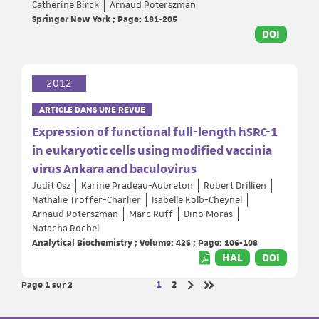
Catherine Birck
Arnaud Poterszman
Springer New York ; Page: 181-205
DOI
2012
ARTICLE DANS UNE REVUE
Expression of functional full-length hSRC-1
in eukaryotic cells using modified vaccinia
virus Ankara and baculovirus
Judit Osz
Karine Pradeau-Aubreton
Robert Drillien
Nathalie Troffer-Charlier
Isabelle Kolb-Cheynel
Arnaud Poterszman
Marc Ruff
Dino Moras
Natacha Rochel
Analytical Biochemistry ; Volume: 426 ; Page: 106-108
HAL
DOI
Page 1
sur 2
Page
Page
1
2
Page suivante
Dernière page