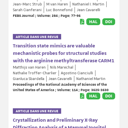
Jean-Marc Strub
M van Haren
Nathaniel I. Martin
Sarah Cianferani
Luc Bonnefond
Jean Cavarelli
FEBS Journal ; Volume: 284 ; Page: 77-96
HAL
DOI
ARTICLE DANS UNE REVUE
Transition state mimics are valuable
mechanistic probes for structural studies
with the arginine methyltransferase CARM1
Matthijs van Haren
Nils Marechal
Nathalie Troffer-Charlier
Agostino Cianciulli
Gianluca Sbardella
Jean Cavarelli
Nathaniel Martin
Proceedings of the National Academy of Sciences of the
United States of America ; Volume: 114 ; Page: 3625-3630
HAL
DOI
ARTICLE DANS UNE REVUE
Crystallization and Preliminary X-Ray
Diffraction Analysis of a Mammal Inositol