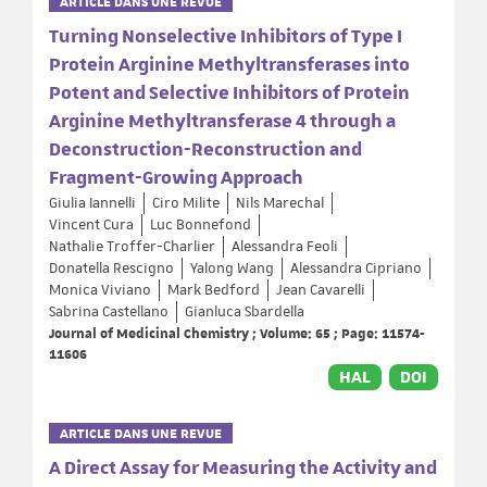
ARTICLE DANS UNE REVUE
Turning Nonselective Inhibitors of Type I
Protein Arginine Methyltransferases into
Potent and Selective Inhibitors of Protein
Arginine Methyltransferase 4 through a
Deconstruction-Reconstruction and
Fragment-Growing Approach
Giulia Iannelli
Ciro Milite
Nils Marechal
Vincent Cura
Luc Bonnefond
Nathalie Troffer-Charlier
Alessandra Feoli
Donatella Rescigno
Yalong Wang
Alessandra Cipriano
Monica Viviano
Mark Bedford
Jean Cavarelli
Sabrina Castellano
Gianluca Sbardella
Journal of Medicinal Chemistry ; Volume: 65 ; Page: 11574-
11606
HAL
DOI
ARTICLE DANS UNE REVUE
A Direct Assay for Measuring the Activity and