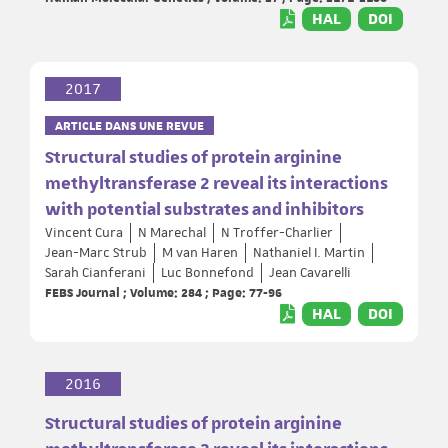
HAL
DOI
2017
ARTICLE DANS UNE REVUE
Structural studies of protein arginine
methyltransferase 2 reveal its interactions
with potential substrates and inhibitors
Vincent Cura
N Marechal
N Troffer-Charlier
Jean-Marc Strub
M van Haren
Nathaniel I. Martin
Sarah Cianferani
Luc Bonnefond
Jean Cavarelli
FEBS Journal ; Volume: 284 ; Page: 77-96
HAL
DOI
2016
Structural studies of protein arginine