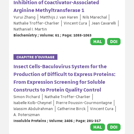
Inhibition of Coactivator-Associated
Arginine Methyltransferase 1
Yurui Zhang
Matthijs J. van Haren
Nils Marechal
Nathalie Troffer-Charlier
Vincent Cura
Jean Cavarelli
Nathaniel I. Martin
Biochemistry ; Volume: 61 ; Page: 1055-1063
HAL
DOI
CHAPITRE D’OUVRAGE
Insect Cells-Baculovirus System for the
Production of Difficult to Express Proteins:
From Expression Screening for Soluble
Constructs to Protein Quality Control
Simon Pichard
Nathalie Troffer-Charlier
Isabelle Kolb-Cheynel
Pierre Poussin-Courmontagne
Wassim Abdulrahman
Catherine Birck
Vincent Cura
A. Poterszman
Insoluble Proteins ; Volume: 2406 ; Page: 281-317
HAL
DOI