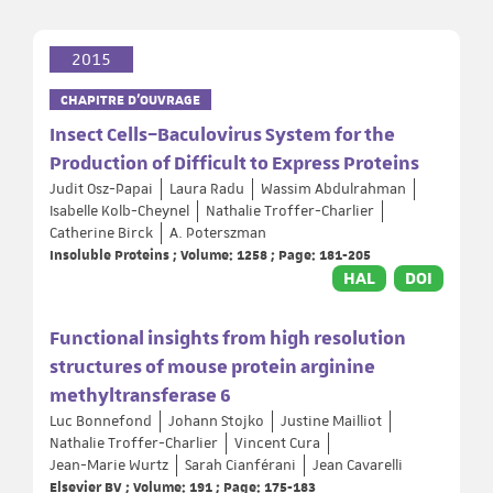
2015
CHAPITRE D’OUVRAGE
Insect Cells–Baculovirus System for the
Production of Difficult to Express Proteins
Judit Osz-Papai
Laura Radu
Wassim Abdulrahman
Isabelle Kolb-Cheynel
Nathalie Troffer-Charlier
Catherine Birck
A. Poterszman
Insoluble Proteins ; Volume: 1258 ; Page: 181-205
HAL
DOI
Functional insights from high resolution
structures of mouse protein arginine
methyltransferase 6
Luc Bonnefond
Johann Stojko
Justine Mailliot
Nathalie Troffer-Charlier
Vincent Cura
Jean-Marie Wurtz
Sarah Cianférani
Jean Cavarelli
Elsevier BV ; Volume: 191 ; Page: 175-183