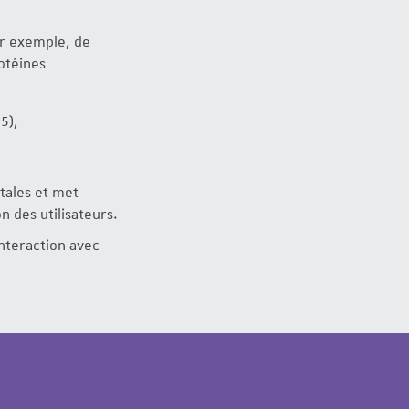
ar exemple, de
otéines
5),
tales et met
n des utilisateurs.
interaction avec