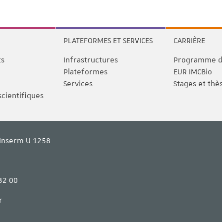
PLATEFORMES ET SERVICES
CARRIÈRE
ts
Infrastructures
Programme de
Plateformes
EUR IMCBio
Services
Stages et thè
scientifiques
Inserm U 1258
32 00
r