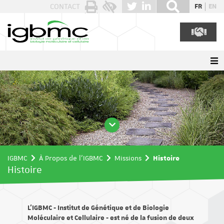
Panneau de gestion des cookies
CONTACT
FR
EN
IGBMC
À Propos de l'IGBMC
Missions
Histoire
Histoire
L’IGBMC - Institut de Génétique et de Biologie
Moléculaire et Cellulaire - est né de la fusion de deux