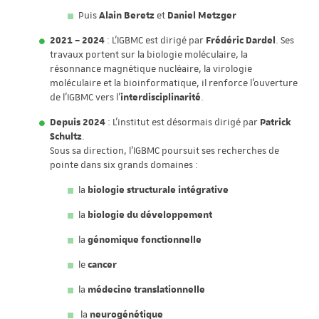
Puis
Alain Beretz
et
Daniel Metzger
2021 – 2024
: L’IGBMC est dirigé par
Frédéric Dardel
. Ses
travaux portent sur la
biologie moléculaire, la
résonnance magnétique nucléaire, la virologie
moléculaire et la bioinformatique
, il renforce l’ouverture
de l’IGBMC vers l’
interdisciplinarité
.
Depuis 2024
: L’institut est désormais dirigé par
Patrick
Schultz
.
Sous sa direction, l’IGBMC poursuit ses recherches de
pointe dans six grands domaines :
la
biologie structurale intégrative
la
biologie du développement
la
génomique fonctionnelle
le
cancer
la
médecine translationnelle
la
neurogénétique