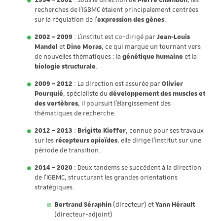
1994 – 2002
: Sous la direction de
Pierre Chambon
, les
recherches de l’IGBMC étaient principalement centrées
sur la régulation de l’
expression des gènes
.
2002 – 2009
: L’institut est co-dirigé par
Jean-Louis
Mandel
et
Dino Moras
, ce qui marque un tournant vers
de nouvelles thématiques : la
génétique humaine
et la
biologie structurale
.
2009 – 2012
: La direction est assurée par
Olivier
Pourquié
, spécialiste du
développement des muscles et
des vertèbres
,
il poursuit l’élargissement des
thématiques de recherche.
2012 – 2013
:
Brigitte Kieffer
, connue pour ses travaux
sur les
récepteurs opioïdes
, elle dirige l’institut sur une
période de transition.
2014 – 2020
: Deux tandems se succèdent à la direction
de l’IGBMC, structurant les grandes orientations
stratégiques.
Bertrand Séraphin
(directeur) et
Yann Hérault
(directeur-adjoint)