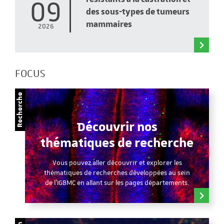
09
des sous-types de tumeurs
mammaires
2026
FOCUS
Recherche
Découvrir nos
thématiques de recherche
Vous pouvez aller découvrir et explorer les
thématiques de recherches développées au sein
de l'IGBMC en allant sur les pages départements.