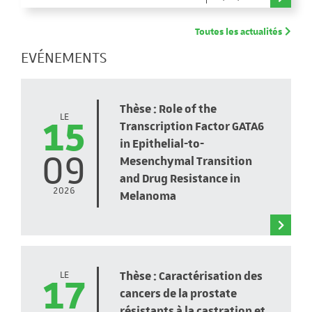
Toutes les actualités
EVÉNEMENTS
Thèse : Role of the
LE
15
Transcription Factor GATA6
in Epithelial-to-
09
Mesenchymal Transition
and Drug Resistance in
2026
Melanoma
Thèse : Caractérisation des
LE
17
cancers de la prostate
résistants à la castration et