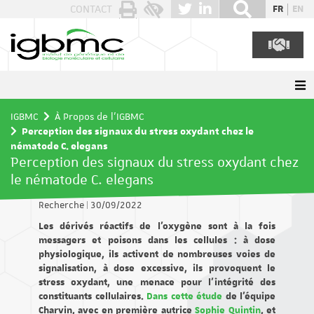
Panneau de gestion des cookies
CONTACT
FR
EN
IGBMC
À Propos de l'IGBMC
Perception des signaux du stress oxydant chez le
nématode C. elegans
Perception des signaux du stress oxydant chez
le nématode C. elegans
Recherche
|
30/09/2022
Les dérivés réactifs de l’oxygène sont à la fois
messagers et poisons dans les cellules : à dose
physiologique, ils activent de nombreuses voies de
signalisation, à dose excessive, ils provoquent le
stress oxydant, une menace pour l’intégrité des
constituants cellulaires.
Dans cette étude
de l'équipe
Charvin, avec en première autrice
Sophie Quintin
, et