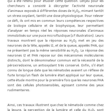
qui a été retenu pour étudier cette question. L’enjeu pour les
chercheurs a consisté à décrypter l’activité neuronale
d’animaux exposés à différentes doses de H
O
, mimant tantôt
2
2
un stress oxydant, tantôt une dose physiologique. Pour relever
ce défi, ils ont mis en commun leurs compétences respectives
de biologie cellulaire et de biophysique, leur permettant
d’analyser en temps réel les réponses neuronales d’animaux
immobilisés sur une puce microfluidique (
cf
illustration). Leurs
travaux montrent que la réponse au H
O
met en jeu des
2
2
neurones de la tête, appelés I2, et de la queue, appelés PHA, qui
ne présentent pas la même sensibilité au H
O
. La réponse des
2
2
neurones I2 et PHA repose sur des mécanismes moléculaires
distincts, dont le dénominateur commun est la nécessité de la
péroxiredoxine, un antioxydant très conservé. Enfin, s’il était
connu de longue date que les nématodes avaient un réflexe de
fuite lorsqu’un flash de lumière était appliqué sur leur queue,
cette étude montre pour la première fois que les neurones PHA
sont des cellules photosensibles, agissant comme des yeux
rudimentaires.
Ainsi, ces travaux illustrent que chez le nématode comme chez
la levure, la perception de la lumière et celle du H
O
sont
2
2