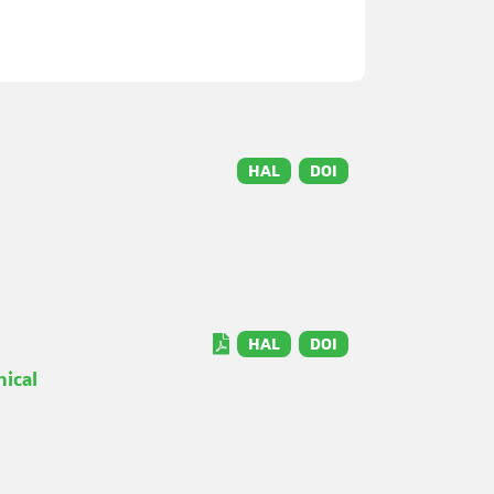
HAL
DOI
HAL
DOI
nical