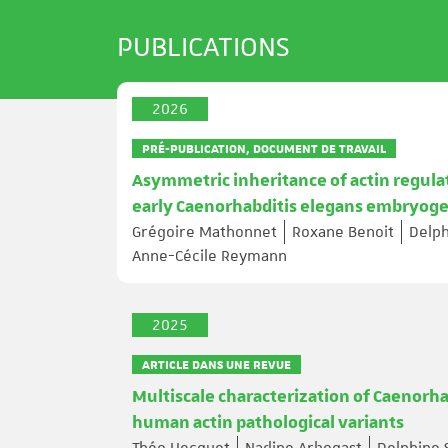
PUBLICATIONS
2026
PRÉ-PUBLICATION, DOCUMENT DE TRAVAIL
Asymmetric inheritance of actin regul
early Caenorhabditis elegans embryog
Grégoire Mathonnet
Roxane Benoit
Delph
Anne-Cécile Reymann
2025
ARTICLE DANS UNE REVUE
Multiscale characterization of Caenorh
human actin pathological variants