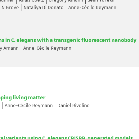
Suhner
Anaïs Goetz
Grégory Amann
Selin Yürekli
 N Greve
Nataliya Di Donato
Anne-Cécile Reymann
ns in C. elegans with a transgenic fluorescent nanobody
ry Amann
Anne-Cécile Reymann
aping living matter
Anne-Cécile Reymann
Daniel Riveline
cal variants using C. elegans CRISPR-generated models