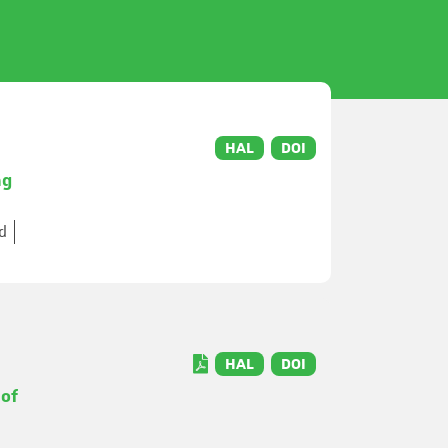
HAL
DOI
ng
d
HAL
DOI
 of