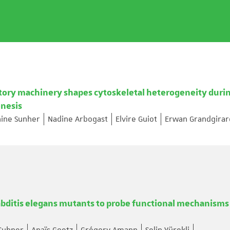
atory machinery shapes cytoskeletal heterogeneity duri
enesis
ine Sunher
Nadine Arbogast
Elvire Guiot
Erwan Grandgirar
abditis elegans mutants to probe functional mechanisms