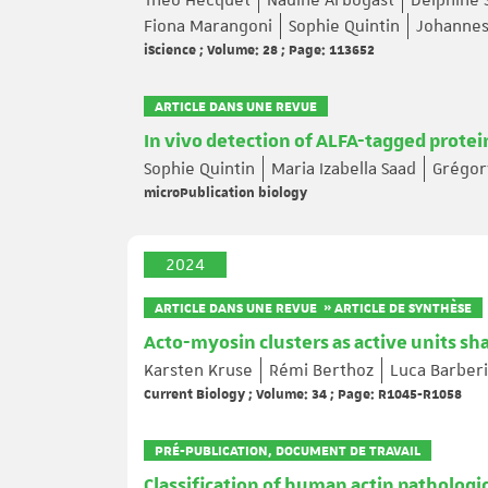
Théo Hecquet
Nadine Arbogast
Delphine 
Fiona Marangoni
Sophie Quintin
Johannes
iScience ; Volume: 28 ; Page: 113652
ARTICLE DANS UNE REVUE
In vivo detection of ALFA-tagged protei
Sophie Quintin
Maria Izabella Saad
Grégo
microPublication biology
2024
ARTICLE DANS UNE REVUE » ARTICLE DE SYNTHÈSE
Acto-myosin clusters as active units sh
Karsten Kruse
Rémi Berthoz
Luca Barberi
Current Biology ; Volume: 34 ; Page: R1045-R1058
PRÉ-PUBLICATION, DOCUMENT DE TRAVAIL
Classification of human actin pathologi