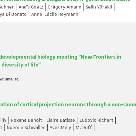
Suhner
Anaïs Goetz
Grégory Amann
Selin Yürekli
iya Di Donato
Anne-Cécile Reymann
 developmental biology meeting “New Frontiers in
iversity of life”
 Volume: 61
ration of cortical projection neurons through a non-cano
illy
Roxane Benoit
Claire Batisse
Ludovic Richert
t
Noémie Schwaller
Yves Mély
M. Ruff