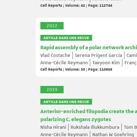
Cell Reports ; Volume: 42 ; Page: 112744
2022
ARTICLE DANS UNE REVUE
Rapid assembly of a polar network archi
Vlad Costache
Serena Prigent Garcia
Cami
Anne-Cécile Reymann
Taeyoon Kim
Franç
Cell Reports ; Volume: 39 ; Page: 110868
2019
ARTICLE DANS UNE REVUE
Anterior-enriched filopodia create th
polarizing C. elegans zygotes
Nisha Hirani
Rukshala Illukkumbura
Tom B
Anne-Cécile Reymann
Nathan W Goehring