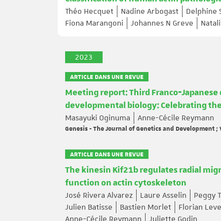
Théo Hecquet
Nadine Arbogast
Delphine 
Fiona Marangoni
Johannes N Greve
Natal
2023
ARTICLE DANS UNE REVUE
Meeting report: Third Franco‐Japanese
developmental biology: Celebrating the d
Masayuki Oginuma
Anne-Cécile Reymann
Genesis - The Journal of Genetics and Development ;
ARTICLE DANS UNE REVUE
The kinesin Kif21b regulates radial mig
function on actin cytoskeleton
José Rivera Alvarez
Laure Asselin
Peggy T
Julien Batisse
Bastien Morlet
Florian Leve
Anne-Cécile Reymann
Juliette Godin