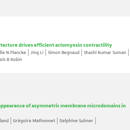
tecture drives efficient actomyosin contractility
lle N Plancke
Jing Li
Simon Begnaud
Shashi Kumar Suman
ois B Robin
e appearance of asymmetric membrane microdomains in
land
Grégoire Mathonnet
Delphine Suhner