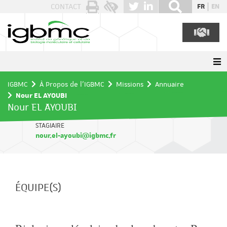
Panneau de gestion des cookies
CONTACT
FR
EN
IGBMC
À Propos de l'IGBMC
Missions
Annuaire
Nour EL AYOUBI
Nour EL AYOUBI
STAGIAIRE
nour.el-ayoubi@igbmc.fr
ÉQUIPE(S)