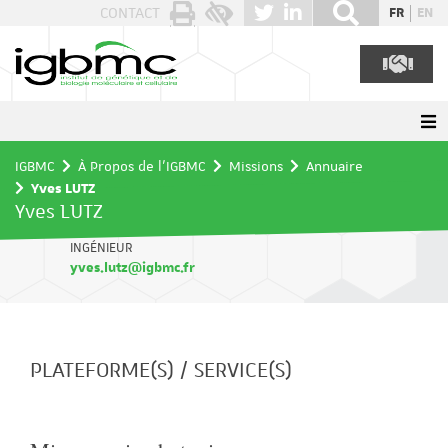
Panneau de gestion des cookies
CONTACT
FR
EN
IGBMC
À Propos de l'IGBMC
Missions
Annuaire
Yves LUTZ
Yves LUTZ
INGÉNIEUR
yves.lutz@igbmc.fr
PLATEFORME(S) / SERVICE(S)