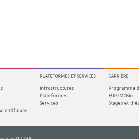
PLATEFORMES ET SERVICES
CARRIÈRE
ts
Infrastructures
Programme de
Plateformes
EUR IMCBio
Services
Stages et thè
scientifiques
Inserm U 1258