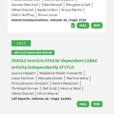
Carmen Marchiol
Gilles Renault
Morgane Le Gall
Céline Charvet
Agnès Le Bon
Bruno Martin
Cédric Auffray
Bruno Lucas
Nature Communications ; Volume: 15 ; Page: 1718
HAL
DOI
2023
ARTICLE DANS UNE REVUE
SPATA2 restricts OTULIN-dependent LUBAC
activity independently of CYLD
Laura Griewahn
Madeleine Müller-Foxworth
Lukas Peintner
Manuela Wissler
Martina Weiss
Prisca Brauns-Schubert
Ramin Massoumi
Christoph Borner
Olaf Groß
Monica Yabal
Céline Charvet
Ulrich Maurer
Cell Reports ; Volume: 42 ; Page: 111961
HAL
DOI