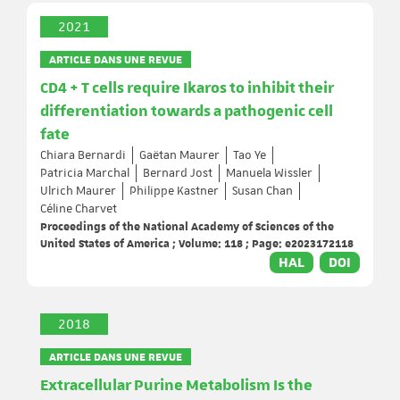
2021
ARTICLE DANS UNE REVUE
CD4 + T cells require Ikaros to inhibit their
differentiation towards a pathogenic cell
fate
Chiara Bernardi
Gaëtan Maurer
Tao Ye
Patricia Marchal
Bernard Jost
Manuela Wissler
Ulrich Maurer
Philippe Kastner
Susan Chan
Céline Charvet
Proceedings of the National Academy of Sciences of the
United States of America ; Volume: 118 ; Page: e2023172118
HAL
DOI
2018
ARTICLE DANS UNE REVUE
Extracellular Purine Metabolism Is the