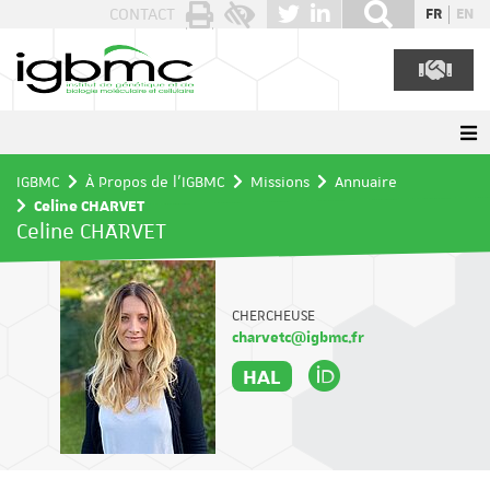
Panneau de gestion des cookies
CONTACT
FR
EN
IGBMC
À Propos de l'IGBMC
Missions
Annuaire
Celine CHARVET
Celine CHARVET
CHERCHEUSE
charvetc@igbmc.fr
HAL