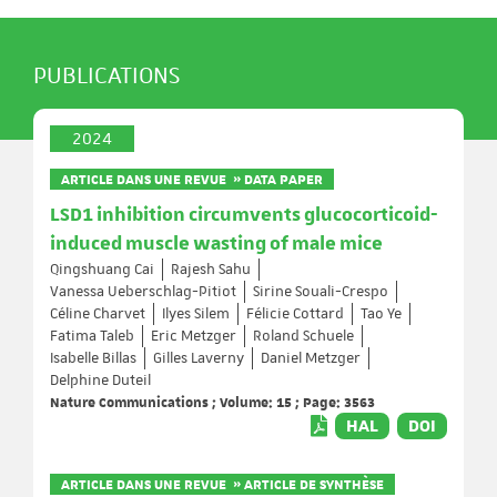
PUBLICATIONS
2024
ARTICLE DANS UNE REVUE » DATA PAPER
LSD1 inhibition circumvents glucocorticoid-
induced muscle wasting of male mice
Qingshuang Cai
Rajesh Sahu
Vanessa Ueberschlag-Pitiot
Sirine Souali-Crespo
Céline Charvet
Ilyes Silem
Félicie Cottard
Tao Ye
Fatima Taleb
Eric Metzger
Roland Schuele
Isabelle Billas
Gilles Laverny
Daniel Metzger
Delphine Duteil
Nature Communications ; Volume: 15 ; Page: 3563
HAL
DOI
ARTICLE DANS UNE REVUE » ARTICLE DE SYNTHÈSE