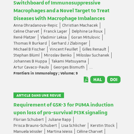
Switchboard of Immunosuppressive
Macrophages and a Novel Target to Treat
Diseases With Macrophage Imbalances
Anna Ohradanova-Repic
Christian Machacek
Celine Charvet
Franck Lager
Delphine Le Roux
René Platzer
Vladimir Leksa
Goran Mitulovic
Thomas R Burkard
Gerhard J Zlabinger
Michael B Fischer
Vincent Feuillet
Gilles Renault
Stephan Blüml
Miroslav Benko
Miloslav Suchanek
Johannes B Huppa
Takami Matsuyama
Artur Cavaco-Paulo
Georges Bismuth
...
Frontiers in Immunology ; Volume: 9
HAL
DOI
ARTICLE DANS UNE REVUE
Requirement of GSK-3 for PUMA induction
upon loss of pro-survival PI3K signaling
Florian Schubert
Juliane Rapp
Prisca Brauns-Schubert
Lisa Schlicher
Kerstin Stock
Manuela Wissler
Martina Weiss
Céline Charvet