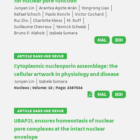
for nuclear pore function
Junyan Lin
Arantxa Agote-Arán
Yongrong Liao
Rafael Schoch
Paolo Ronchi
Victor Cochard
Rui Zhu
Charlotte Kleiss
M. Ruff
Guillaume Chevreux
Yannick Schwab
Bruno P. Klaholz
Izabela Sumara
HAL
DOI
ARTICLE DANS UNE REVUE
Cytoplasmic nucleoporin assemblage: the
cellular artwork in physiology and disease
Junyan Lin
Izabela Sumara
Nucleus ; Volume: 15 ; Page: 2387534
HAL
DOI
ARTICLE DANS UNE REVUE
UBAP2L ensures homeostasis of nuclear
pore complexes at the intact nuclear
envelope