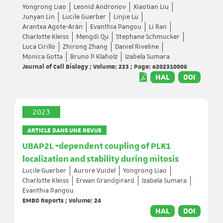
Yongrong Liao
Leonid Andronov
Xiaotian Liu
Junyan Lin
Lucile Guerber
Linjie Lu
Arantxa Agote-Arán
Evanthia Pangou
Li Ran
Charlotte Kleiss
Mengdi Qu
Stephane Schmucker
Luca Cirillo
Zhirong Zhang
Daniel Riveline
Monica Gotta
Bruno P Klaholz
Izabela Sumara
Journal of Cell Biology ; Volume: 223 ; Page: e202310006
HAL
DOI
2023
ARTICLE DANS UNE REVUE
UBAP2L ‐dependent coupling of PLK1
localization and stability during mitosis
Lucile Guerber
Aurore Vuidel
Yongrong Liao
Charlotte Kleiss
Erwan Grandgirard
Izabela Sumara
Evanthia Pangou
EMBO Reports ; Volume: 24
HAL
DOI