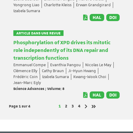
Yongrong Liao
Charlotte Kleiss
Erwan Grandgirard
Izabela Sumara
HAL
DOI
ARTICLE DANS UNE REVUE
Phosphorylation of XPD drives its mitotic
role independently of its DNA repair and
transcription functions
Emmanuel Compe
Evanthia Pangou
Nicolas Le May
Clémence Elly
Cathy Braun
Ji-Hyun Hwang
Frédéric Coin
Izabela Sumara
Kwang-Wook Choi
Jean-Marc Egly
Science Advances ; Volume: 8
HAL
DOI
Page 1
sur 4
Page
Page
Page
Page
1
2
3
4
Page suivante
Dernière page