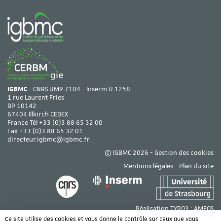
IGBMC
- CNRS UMR 7104 - Inserm U 1258
1 rue Laurent Fries
BP 10142
67404 Illkirch CEDEX
France Tél
+33 (0)3 88 65 32 00
Fax +33 (0)3 88 65 32 01
directeur.igbmc@igbmc.fr
© IGBMC 2026 -
Gestion des cookies
Mentions légales
-
Plan du site
Réalisation TYPO3 :
AMEOS
Ce site utilise des cookies et vous donne le contrôle sur ceux que vous