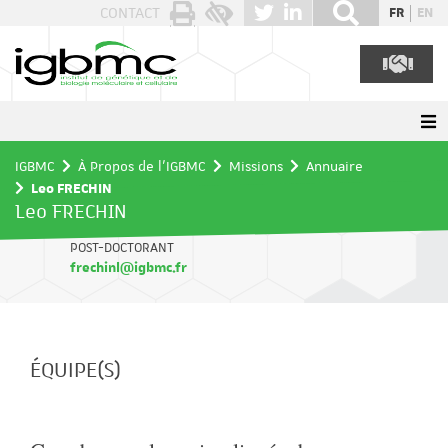
Panneau de gestion des cookies
CONTACT
FR
EN
IGBMC
À Propos de l'IGBMC
Missions
Annuaire
Leo FRECHIN
Leo FRECHIN
POST-DOCTORANT
frechinl@igbmc.fr
ÉQUIPE(S)