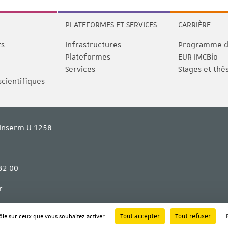
PLATEFORMES ET SERVICES
CARRIÈRE
ts
Infrastructures
Programme de
Plateformes
EUR IMCBio
Services
Stages et thè
scientifiques
Inserm U 1258
32 00
r
Tout accepter
Tout refuser
rôle sur ceux que vous souhaitez activer