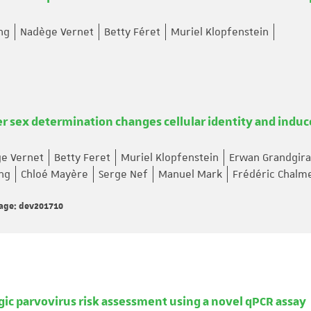
ng
Nadège Vernet
Betty Féret
Muriel Klopfenstein
ter sex determination changes cellular identity and induc
e Vernet
Betty Feret
Muriel Klopfenstein
Erwan Grandgir
ng
Chloé Mayère
Serge Nef
Manuel Mark
Frédéric Chalm
Page: dev201710
gic parvovirus risk assessment using a novel qPCR assay