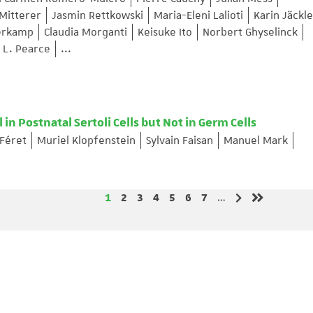
Mitterer
Jasmin Rettkowski
Maria-Eleni Lalioti
Karin Jäckle
erkamp
Claudia Morganti
Keisuke Ito
Norbert Ghyselinck
a L. Pearce
...
 in Postnatal Sertoli Cells but Not in Germ Cells
 Féret
Muriel Klopfenstein
Sylvain Faisan
Manuel Mark
Page
Page
Page
Page
Page
Page
Page
1
2
3
4
5
6
7
…
Page suivante
Dernière pa