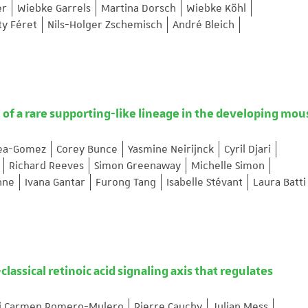
er
Wiebke Garrels
Martina Dorsch
Wiebke Köhl
ty Féret
Nils-Holger Zschemisch
André Bleich
n of a rare supporting-like lineage in the developing mou
rea-Gomez
Corey Bunce
Yasmine Neirijnck
Cyril Djari
Richard Reeves
Simon Greenaway
Michelle Simon
hne
Ivana Gantar
Furong Tang
Isabelle Stévant
Laura Batti
lassical retinoic acid signaling axis that regulates
i Carmen Romero-Mulero
Pierre Cauchy
Julian Mess