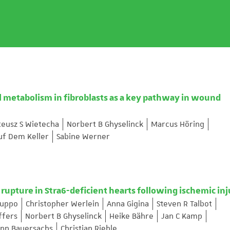
ol metabolism in fibroblasts as a key pathway in wound
eusz S Wietecha
Norbert B Ghyselinck
Marcus Höring
auf Dem Keller
Sabine Werner
 rupture in Stra6-deficient hearts following ischemic in
luppo
Christopher Werlein
Anna Gigina
Steven R Talbot
ffers
Norbert B Ghyselinck
Heike Bähre
Jan C Kamp
nn Bauersachs
Christian Riehle