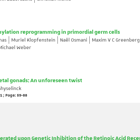
ylation reprogramming in primordial germ cells
mas
Muriel Klopfenstein
Naël Osmani
Maxim V C Greenberg
Michael Weber
fetal gonads: An unforeseen twist
Ghyselinck
1 ; Page: 59-88
rated upon Genetic Inhibition of the Retinoic Acid Rece