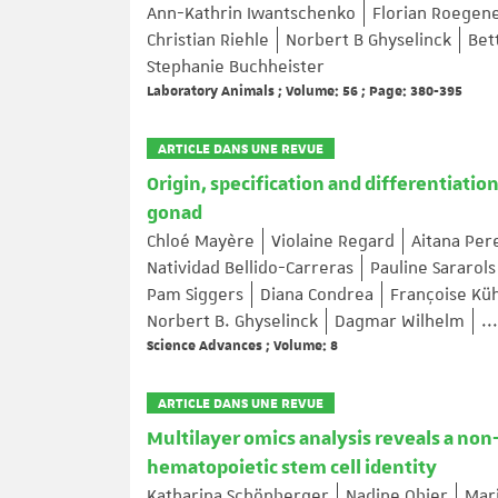
Ann-Kathrin Iwantschenko
Florian Roegen
Christian Riehle
Norbert B Ghyselinck
Bet
Stephanie Buchheister
Laboratory Animals ; Volume: 56 ; Page: 380-395
ARTICLE DANS UNE REVUE
Origin, specification and differentiatio
gonad
Chloé Mayère
Violaine Regard
Aitana Pe
Natividad Bellido-Carreras
Pauline Sararols
Pam Siggers
Diana Condrea
Françoise Kü
Norbert B. Ghyselinck
Dagmar Wilhelm
...
Science Advances ; Volume: 8
ARTICLE DANS UNE REVUE
Multilayer omics analysis reveals a non-c
hematopoietic stem cell identity
Katharina Schönberger
Nadine Obier
Mar