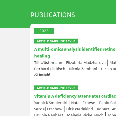
PUBLICATIONS
2025
ARTICLE DANS UNE REVUE
A multi-omics analysis identifies retin
healing
Till Wüstemann
Elizabeta Madzharova
Mat
Gerhard Liebisch
Nicola Zamboni
Ulrich 
JCI Insight
ARTICLE DANS UNE REVUE
Vitamin A deficiency attenuates cardiac
Yannick Smolenski
Natali Froese
Paolo Ga
Sergej Erschow
Dirk Wedekind
Robert Ge
Lavinia Neubert
Melanie Ricke-Hoch
Joha