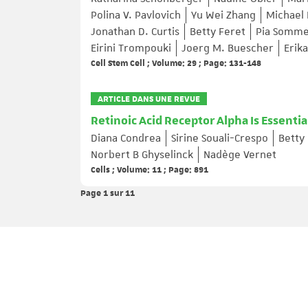
Polina V. Pavlovich
Yu Wei Zhang
Michael 
Jonathan D. Curtis
Betty Feret
Pia Somm
Eirini Trompouki
Joerg M. Buescher
Erik
Cell Stem Cell ; Volume: 29 ; Page: 131-148
ARTICLE DANS UNE REVUE
Retinoic Acid Receptor Alpha Is Essential
Diana Condrea
Sirine Souali-Crespo
Betty
Norbert B Ghyselinck
Nadège Vernet
Cells ; Volume: 11 ; Page: 891
Page 1
sur 11