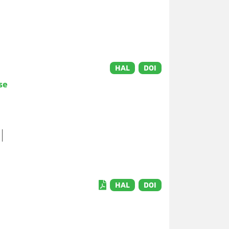
HAL
DOI
se
HAL
DOI