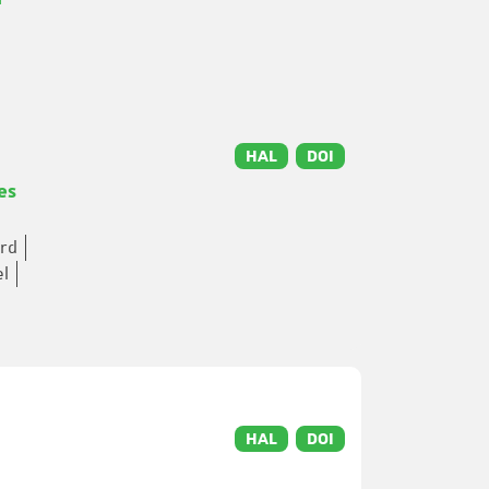
HAL
DOI
es
ard
el
HAL
DOI