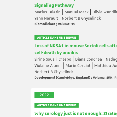
Signaling Pathway
Marius Teletin
Manuel Mark
Olivia Wendli
Yann Herault
Norbert B Ghyselinck
Biomedicines ; Volume: 11
ARTICLE DANS UNE REVUE
Loss of NR5A1 in mouse Sertoli cells af
cell-death by anoikis
Sirine Souali-Crespo
Diana Condrea
Nadèg
Violaine Alunni
Marie Cerciat
Matthieu Ju
Norbert B Ghyselinck
Development (Cambridge, England) ; Volume: 150 ; 
2022
ARTICLE DANS UNE REVUE
Why serology just is not enough: Strate