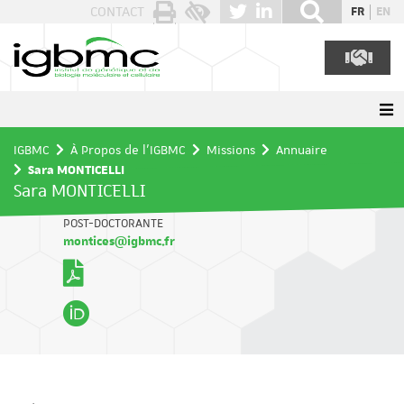
Panneau de gestion des cookies
CONTACT
FR
EN
IGBMC
À Propos de l'IGBMC
Missions
Annuaire
Sara MONTICELLI
Sara MONTICELLI
POST-DOCTORANTE
montices@igbmc.fr