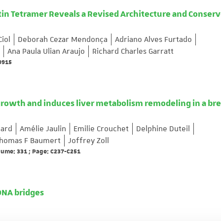
ptin Tetramer Reveals a Revised Architecture and Conser
Ciol
Deborah Cezar Mendonça
Adriano Alves Furtado
Ana Paula Ulian Araujo
Richard Charles Garratt
69915
growth and induces liver metabolism remodeling in a bre
lard
Amélie Jaulin
Emilie Crouchet
Delphine Duteil
homas F Baumert
Joffrey Zoll
olume: 331 ; Page: C237-C251
 DNA bridges