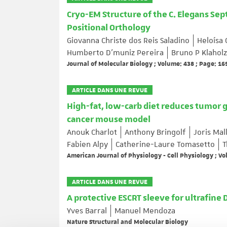
Cryo-EM Structure of the C. Elegans Se
Positional Orthology
Giovanna Christe dos Reis Saladino
Heloísa 
Humberto D’muniz Pereira
Bruno P Klaholz
Journal of Molecular Biology ; Volume: 438 ; Page: 1
ARTICLE DANS UNE REVUE
High-fat, low-carb diet reduces tumor 
cancer mouse model
Anouk Charlot
Anthony Bringolf
Joris Mal
Fabien Alpy
Catherine-Laure Tomasetto
T
American Journal of Physiology - Cell Physiology ; V
ARTICLE DANS UNE REVUE
A protective ESCRT sleeve for ultrafine
Yves Barral
Manuel Mendoza
Nature Structural and Molecular Biology