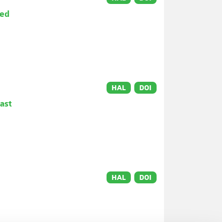
ved
HAL
DOI
ast
HAL
DOI