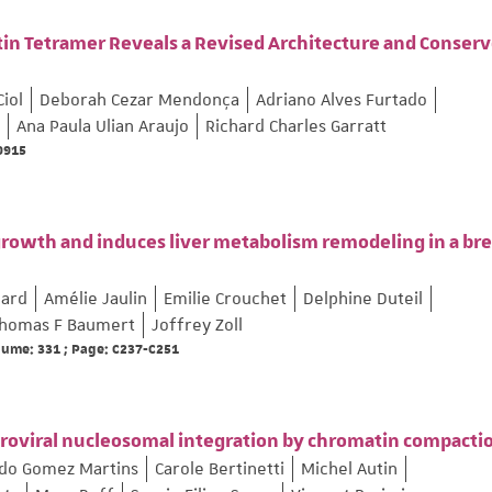
ptin Tetramer Reveals a Revised Architecture and Conser
Ciol
Deborah Cezar Mendonça
Adriano Alves Furtado
Ana Paula Ulian Araujo
Richard Charles Garratt
69915
growth and induces liver metabolism remodeling in a bre
lard
Amélie Jaulin
Emilie Crouchet
Delphine Duteil
homas F Baumert
Joffrey Zoll
olume: 331 ; Page: C237-C251
etroviral nucleosomal integration by chromatin compacti
do Gomez Martins
Carole Bertinetti
Michel Autin