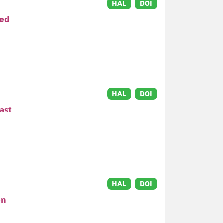
HAL
DOI
ved
HAL
DOI
ast
HAL
DOI
on