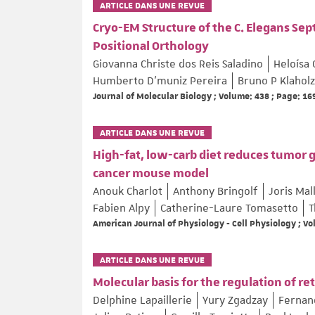
ARTICLE DANS UNE REVUE
Cryo-EM Structure of the C. Elegans Se
Positional Orthology
Giovanna Christe dos Reis Saladino
Heloísa 
Humberto D’muniz Pereira
Bruno P Klaholz
Journal of Molecular Biology ; Volume: 438 ; Page: 1
ARTICLE DANS UNE REVUE
High-fat, low-carb diet reduces tumor 
cancer mouse model
Anouk Charlot
Anthony Bringolf
Joris Mal
Fabien Alpy
Catherine-Laure Tomasetto
T
American Journal of Physiology - Cell Physiology ; V
ARTICLE DANS UNE REVUE
Molecular basis for the regulation of r
Delphine Lapaillerie
Yury Zgadzay
Fernan