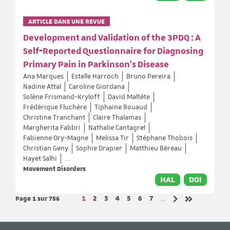
ARTICLE DANS UNE REVUE
Development and Validation of the 3PDQ : A
Self‐Reported Questionnaire for Diagnosing
Primary Pain in Parkinson's Disease
Ana Marques
Estelle Harroch
Bruno Pereira
Nadine Attal
Caroline Giordana
Solène Frismand-Kryloff
David Maltête
Frédérique Fluchère
Tiphaine Rouaud
Christine Tranchant
Claire Thalamas
Margherita Fabbri
Nathalie Cantagrel
Fabienne Ory-Magne
Melissa Tir
Stéphane Thobois
Christian Geny
Sophie Drapier
Matthieu Béreau
Hayet Salhi
...
Movement Disorders
HAL
DOI
Page 1
sur 756
Page
Page
Page
Page
Page
Page
Page
1
2
3
4
5
6
7
…
Page suivante
Dernière pag