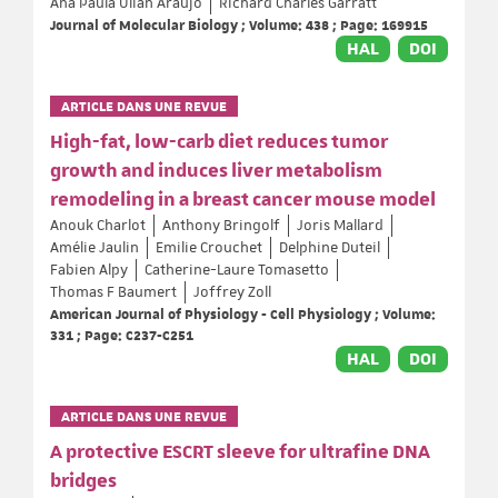
Ana Paula Ulian Araujo
Richard Charles Garratt
Journal of Molecular Biology ; Volume: 438 ; Page: 169915
HAL
DOI
ARTICLE DANS UNE REVUE
High-fat, low-carb diet reduces tumor
growth and induces liver metabolism
remodeling in a breast cancer mouse model
Anouk Charlot
Anthony Bringolf
Joris Mallard
Amélie Jaulin
Emilie Crouchet
Delphine Duteil
Fabien Alpy
Catherine-Laure Tomasetto
Thomas F Baumert
Joffrey Zoll
American Journal of Physiology - Cell Physiology ; Volume:
331 ; Page: C237-C251
HAL
DOI
ARTICLE DANS UNE REVUE
A protective ESCRT sleeve for ultrafine DNA
bridges