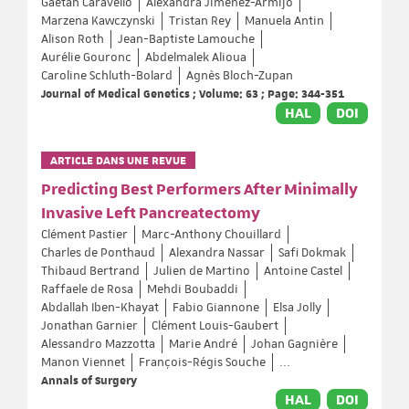
Gaétan Caravello
Alexandra Jiménez-Armijo
Marzena Kawczynski
Tristan Rey
Manuela Antin
Alison Roth
Jean-Baptiste Lamouche
Aurélie Gouronc
Abdelmalek Alioua
Caroline Schluth-Bolard
Agnès Bloch-Zupan
Journal of Medical Genetics ; Volume: 63 ; Page: 344-351
HAL
DOI
ARTICLE DANS UNE REVUE
Predicting Best Performers After Minimally
Invasive Left Pancreatectomy
Clément Pastier
Marc-Anthony Chouillard
Charles de Ponthaud
Alexandra Nassar
Safi Dokmak
Thibaud Bertrand
Julien de Martino
Antoine Castel
Raffaele de Rosa
Mehdi Boubaddi
Abdallah Iben-Khayat
Fabio Giannone
Elsa Jolly
Jonathan Garnier
Clément Louis-Gaubert
Alessandro Mazzotta
Marie André
Johan Gagnière
Manon Viennet
François-Régis Souche
...
Annals of Surgery
HAL
DOI