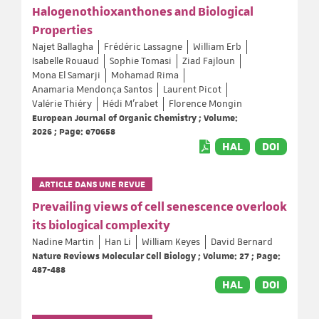
Halogenothioxanthones and Biological
Properties
Najet Ballagha
Frédéric Lassagne
William Erb
Isabelle Rouaud
Sophie Tomasi
Ziad Fajloun
Mona El Samarji
Mohamad Rima
Anamaria Mendonça Santos
Laurent Picot
Valérie Thiéry
Hédi M’rabet
Florence Mongin
European Journal of Organic Chemistry ; Volume:
2026 ; Page: e70658
HAL
DOI
ARTICLE DANS UNE REVUE
Prevailing views of cell senescence overlook
its biological complexity
Nadine Martin
Han Li
William Keyes
David Bernard
Nature Reviews Molecular Cell Biology ; Volume: 27 ; Page:
487-488
HAL
DOI