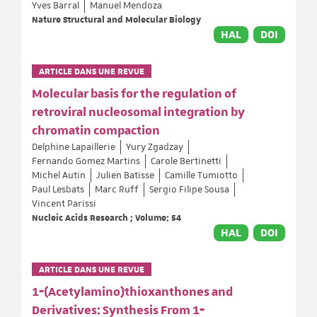
Yves Barral
Manuel Mendoza
Nature Structural and Molecular Biology
HAL
DOI
ARTICLE DANS UNE REVUE
Molecular basis for the regulation of
retroviral nucleosomal integration by
chromatin compaction
Delphine Lapaillerie
Yury Zgadzay
Fernando Gomez Martins
Carole Bertinetti
Michel Autin
Julien Batisse
Camille Tumiotto
Paul Lesbats
Marc Ruff
Sergio Filipe Sousa
Vincent Parissi
Nucleic Acids Research ; Volume: 54
HAL
DOI
ARTICLE DANS UNE REVUE
1‐(Acetylamino)thioxanthones and
Derivatives: Synthesis From 1‐