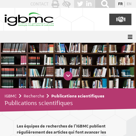
Panneau de gestion des cookies
CONTACT
FR
EN
IGBMC
Recherche
Publications scientifiques
Publications scientifiques
Les équipes de recherches de l'IGBMC publient
régulièrement des articles qui font avancer les