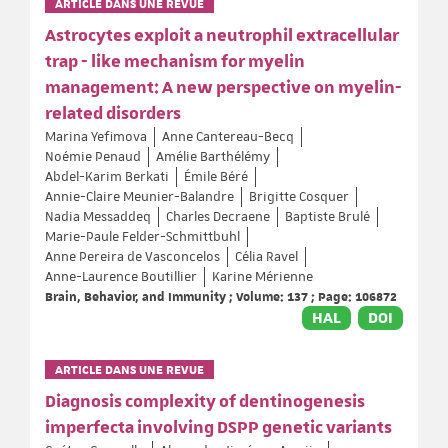
ARTICLE DANS UNE REVUE
Astrocytes exploit a neutrophil extracellular
trap - like mechanism for myelin
management: A new perspective on myelin-
related disorders
Marina Yefimova
Anne Cantereau-Becq
Noémie Penaud
Amélie Barthélémy
Abdel-Karim Berkati
Émile Béré
Annie-Claire Meunier-Balandre
Brigitte Cosquer
Nadia Messaddeq
Charles Decraene
Baptiste Brulé
Marie-Paule Felder-Schmittbuhl
Anne Pereira de Vasconcelos
Célia Ravel
Anne-Laurence Boutillier
Karine Mérienne
Brain, Behavior, and Immunity ; Volume: 137 ; Page: 106872
HAL
DOI
ARTICLE DANS UNE REVUE
Diagnosis complexity of dentinogenesis
imperfecta involving DSPP genetic variants