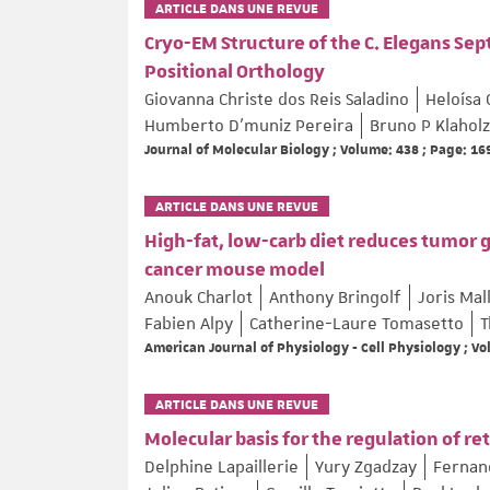
ARTICLE DANS UNE REVUE
Cryo-EM Structure of the C. Elegans Se
Positional Orthology
Giovanna Christe dos Reis Saladino
Heloísa 
Humberto D’muniz Pereira
Bruno P Klaholz
Journal of Molecular Biology ; Volume: 438 ; Page: 1
ARTICLE DANS UNE REVUE
High-fat, low-carb diet reduces tumor 
cancer mouse model
Anouk Charlot
Anthony Bringolf
Joris Mal
Fabien Alpy
Catherine-Laure Tomasetto
T
American Journal of Physiology - Cell Physiology ; V
ARTICLE DANS UNE REVUE
Molecular basis for the regulation of r
Delphine Lapaillerie
Yury Zgadzay
Fernan