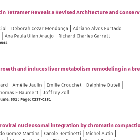
ptin Tetramer Reveals a Revised Architecture and Conser
Ciol
Deborah Cezar Mendonça
Adriano Alves Furtado
Ana Paula Ulian Araujo
Richard Charles Garratt
69915
growth and induces liver metabolism remodeling in a bre
lard
Amélie Jaulin
Emilie Crouchet
Delphine Duteil
homas F Baumert
Joffrey Zoll
olume: 331 ; Page: C237-C251
etroviral nucleosomal integration by chromatin compacti
do Gomez Martins
Carole Bertinetti
Michel Autin