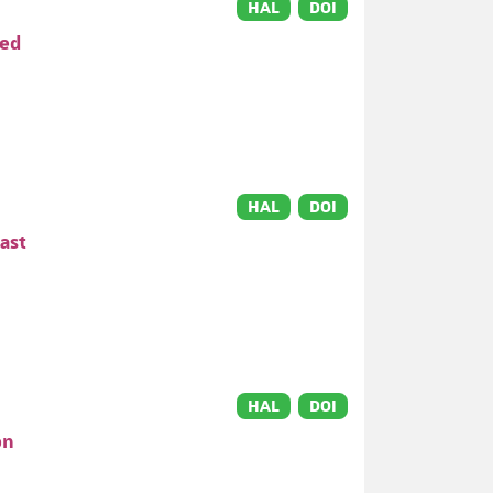
HAL
DOI
ved
HAL
DOI
ast
HAL
DOI
on