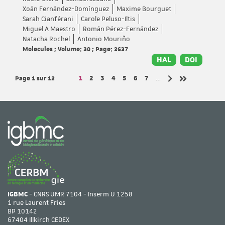
Xoán Fernández-Domínguez
Maxime Bourguet
Sarah Cianférani
Carole Peluso-Iltis
Miguel A Maestro
Román Pérez-Fernández
Natacha Rochel
Antonio Mouriño
Molecules ; Volume: 30 ; Page: 2637
HAL
DOI
Page 1
sur 12
Page
Page
Page
Page
Page
Page
Page
1
2
3
4
5
6
7
…
Page suivante
Dernière page
IGBMC
- CNRS UMR 7104 - Inserm U 1258
1 rue Laurent Fries
BP 10142
67404 Illkirch CEDEX