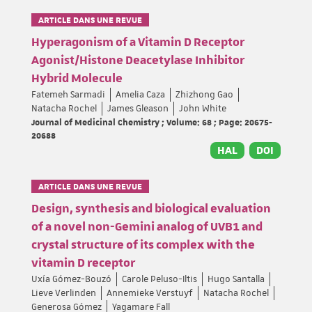
ARTICLE DANS UNE REVUE
Hyperagonism of a Vitamin D Receptor
Agonist/Histone Deacetylase Inhibitor
Hybrid Molecule
Fatemeh Sarmadi
Amelia Caza
Zhizhong Gao
Natacha Rochel
James Gleason
John White
Journal of Medicinal Chemistry ; Volume: 68 ; Page: 20675-
20688
HAL
DOI
ARTICLE DANS UNE REVUE
Design, synthesis and biological evaluation
of a novel non-Gemini analog of UVB1 and
crystal structure of its complex with the
vitamin D receptor
Uxía Gómez-Bouzó
Carole Peluso-Iltis
Hugo Santalla
Lieve Verlinden
Annemieke Verstuyf
Natacha Rochel
Generosa Gómez
Yagamare Fall