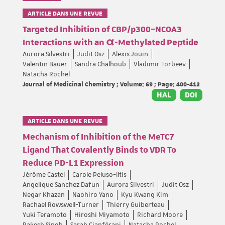
ARTICLE DANS UNE REVUE
Targeted Inhibition of CBP/p300–NCOA3
Interactions with an α-Methylated Peptide
Aurora Silvestri
Judit Osz
Alexis Jouin
Valentin Bauer
Sandra Chalhoub
Vladimir Torbeev
Natacha Rochel
Journal of Medicinal Chemistry ; Volume: 69 ; Page: 400-412
HAL
DOI
ARTICLE DANS UNE REVUE
Mechanism of Inhibition of the MeTC7
Ligand That Covalently Binds to VDR To
Reduce PD-L1 Expression
Jérôme Castel
Carole Peluso-Iltis
Angelique Sanchez Dafun
Aurora Silvestri
Judit Osz
Negar Khazan
Naohiro Yano
Kyu Kwang Kim
Rachael Rowswell-Turner
Thierry Guiberteau
Yuki Teramoto
Hiroshi Miyamoto
Richard Moore