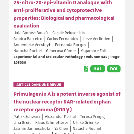
25-nitro-20-epi-vitamin D analogue with
anti-proliferative and cytoprotective
properties: Biological and pharmacological
evaluation
Uxía Gómez-Bouzó
Carole Peluso-Iltis
Sandra Barreiro
Carlos Fernandes
Lieve Verlinden
Annemieke Verstuyf
Fernanda Borges
Natacha Rochel
Generosa Gómez
Yagamare Fall
Experimental and Molecular Pathology ; Volume: 145 ; Page:
105036
HAL
DOI
ARTICLE DANS UNE REVUE
Primulagenin A is a potent inverse agonist of
the nuclear receptor RAR-related orphan
receptor gamma (RORγ)
Patrik Schwarz
Alexander Perhal
Teresa Preglej
Lina Breit
Klaus Schmetterer
Ulrike Grienke
Jasmin Janneschütz
Ya Chen
Natacha Rochel