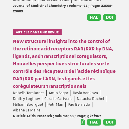
Rakesh Singh
Sarah Cianférani
Natacha Rochel
Journal of Medicinal Chemistry ; Volume: 68 ; Page: 23598-
23609
HAL
DOI
ARTICLE DANS UNE REVUE
New structural insights into the control of
the retinoic acid receptors RAR/RXR by DNA,
ligands, and transcriptional coregulators,
Nouvelles perspectives structurales sur le
contrôle des récepteurs de l'acide rétinoïque
RAR/RXR par l'ADN, les ligands et les
corégulateurs transcriptionnels
Izabella Tambones
Amin Sagar
Pavla Vankova
Dmitry Loginov
Coralie Carivenc
Natacha Rochel
William Bourguet
Petr Man
Pau Bernadó
Albane Le Maire
Nucleic Acids Research ; Volume: 53 ; Page: gkaf967
HAL
DOI