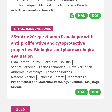
Johannes Kirchmair
Nina Schützenmeister
Judith Rollinger
Michael Bonelli
Verena Dirsch
Acta Pharmaceutica Sinica B
HAL
DOI
ARTICLE DANS UNE REVUE
25-nitro-20-epi-vitamin D analogue with
anti-proliferative and cytoprotective
properties: Biological and pharmacological
evaluation
Uxía Gómez-Bouzó
Carole Peluso-Iltis
Sandra Barreiro
Carlos Fernandes
Lieve Verlinden
Annemieke Verstuyf
Fernanda Borges
Natacha Rochel
Generosa Gómez
Yagamare Fall
Experimental and Molecular Pathology ; Volume: 145 ; Page:
105036
HAL
DOI
2025