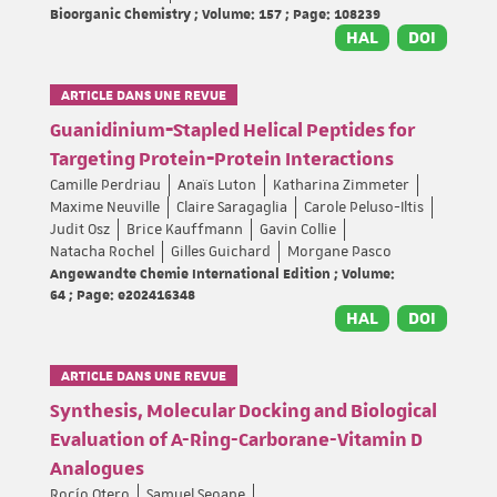
Bioorganic Chemistry ; Volume: 157 ; Page: 108239
HAL
DOI
ARTICLE DANS UNE REVUE
Guanidinium‐Stapled Helical Peptides for
Targeting Protein‐Protein Interactions
Camille Perdriau
Anaïs Luton
Katharina Zimmeter
Maxime Neuville
Claire Saragaglia
Carole Peluso-Iltis
Judit Osz
Brice Kauffmann
Gavin Collie
Natacha Rochel
Gilles Guichard
Morgane Pasco
Angewandte Chemie International Edition ; Volume:
64 ; Page: e202416348
HAL
DOI
ARTICLE DANS UNE REVUE
Synthesis, Molecular Docking and Biological
Evaluation of A-Ring-Carborane-Vitamin D
Analogues
Rocío Otero
Samuel Seoane