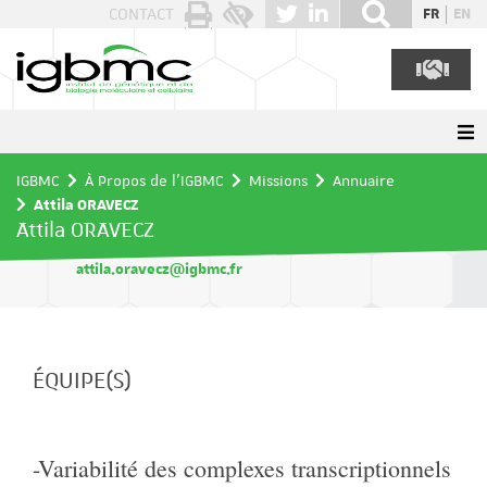
Panneau de gestion des cookies
CONTACT
FR
EN
IGBMC
À Propos de l'IGBMC
Missions
Annuaire
Attila ORAVECZ
Attila ORAVECZ
attila.oravecz@igbmc.fr
ÉQUIPE(S)
-Variabilité des complexes transcriptionnels