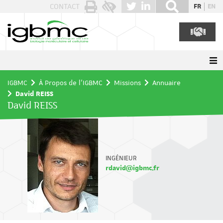
Panneau de gestion des cookies
CONTACT
FR
EN
IGBMC
À Propos de l'IGBMC
Missions
Annuaire
David REISS
David REISS
INGÉNIEUR
rdavid@igbmc.fr