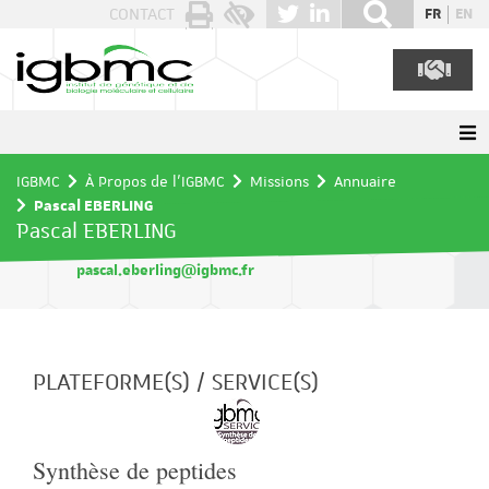
Panneau de gestion des cookies
CONTACT
FR
EN
IGBMC
À Propos de l'IGBMC
Missions
Annuaire
Pascal EBERLING
Pascal EBERLING
pascal.eberling@igbmc.fr
PLATEFORME(S) / SERVICE(S)
Synthèse de peptides