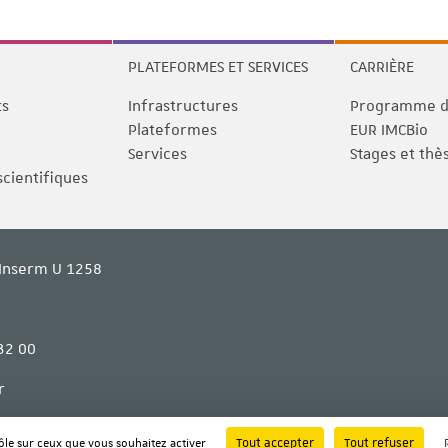
PLATEFORMES ET SERVICES
CARRIÈRE
ts
Infrastructures
Programme de
Plateformes
EUR IMCBio
Services
Stages et thè
scientifiques
Inserm U 1258
32 00
r
Tout accepter
Tout refuser
rôle sur ceux que vous souhaitez activer