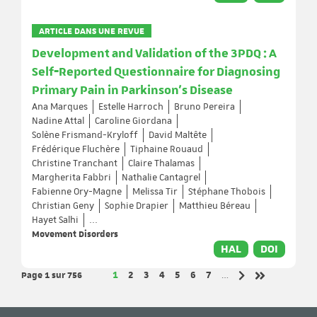
ARTICLE DANS UNE REVUE
Development and Validation of the 3PDQ : A
Self‐Reported Questionnaire for Diagnosing
Primary Pain in Parkinson's Disease
Ana Marques
Estelle Harroch
Bruno Pereira
Nadine Attal
Caroline Giordana
Solène Frismand-Kryloff
David Maltête
Frédérique Fluchère
Tiphaine Rouaud
Christine Tranchant
Claire Thalamas
Margherita Fabbri
Nathalie Cantagrel
Fabienne Ory-Magne
Melissa Tir
Stéphane Thobois
Christian Geny
Sophie Drapier
Matthieu Béreau
Hayet Salhi
...
Movement Disorders
HAL
DOI
Page 1
sur 756
Page
Page
Page
Page
Page
Page
Page
1
2
3
4
5
6
7
…
Page suivante
Dernière pag