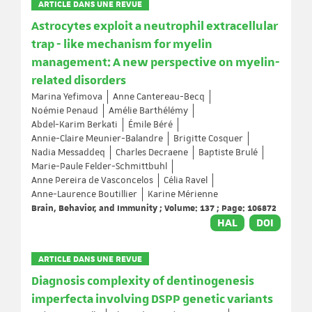
ARTICLE DANS UNE REVUE
Astrocytes exploit a neutrophil extracellular
trap - like mechanism for myelin
management: A new perspective on myelin-
related disorders
Marina Yefimova
Anne Cantereau-Becq
Noémie Penaud
Amélie Barthélémy
Abdel-Karim Berkati
Émile Béré
Annie-Claire Meunier-Balandre
Brigitte Cosquer
Nadia Messaddeq
Charles Decraene
Baptiste Brulé
Marie-Paule Felder-Schmittbuhl
Anne Pereira de Vasconcelos
Célia Ravel
Anne-Laurence Boutillier
Karine Mérienne
Brain, Behavior, and Immunity ; Volume: 137 ; Page: 106872
HAL
DOI
ARTICLE DANS UNE REVUE
Diagnosis complexity of dentinogenesis
imperfecta involving DSPP genetic variants