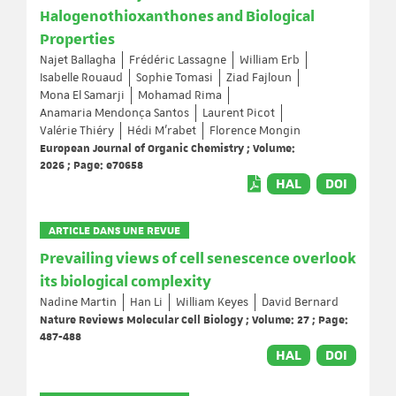
Halogenothioxanthones and Biological
Properties
Najet Ballagha
Frédéric Lassagne
William Erb
Isabelle Rouaud
Sophie Tomasi
Ziad Fajloun
Mona El Samarji
Mohamad Rima
Anamaria Mendonça Santos
Laurent Picot
Valérie Thiéry
Hédi M’rabet
Florence Mongin
European Journal of Organic Chemistry ; Volume:
2026 ; Page: e70658
HAL
DOI
ARTICLE DANS UNE REVUE
Prevailing views of cell senescence overlook
its biological complexity
Nadine Martin
Han Li
William Keyes
David Bernard
Nature Reviews Molecular Cell Biology ; Volume: 27 ; Page:
487-488
HAL
DOI