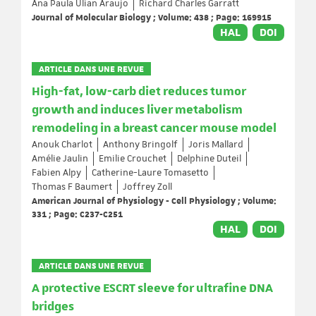
Ana Paula Ulian Araujo
Richard Charles Garratt
Journal of Molecular Biology ; Volume: 438 ; Page: 169915
HAL
DOI
ARTICLE DANS UNE REVUE
High-fat, low-carb diet reduces tumor
growth and induces liver metabolism
remodeling in a breast cancer mouse model
Anouk Charlot
Anthony Bringolf
Joris Mallard
Amélie Jaulin
Emilie Crouchet
Delphine Duteil
Fabien Alpy
Catherine-Laure Tomasetto
Thomas F Baumert
Joffrey Zoll
American Journal of Physiology - Cell Physiology ; Volume:
331 ; Page: C237-C251
HAL
DOI
ARTICLE DANS UNE REVUE
A protective ESCRT sleeve for ultrafine DNA
bridges