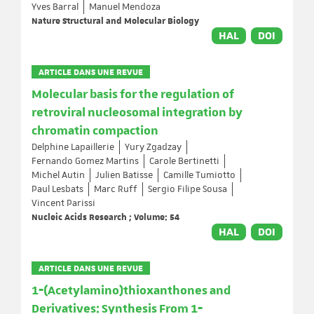
Yves Barral
Manuel Mendoza
Nature Structural and Molecular Biology
HAL
DOI
ARTICLE DANS UNE REVUE
Molecular basis for the regulation of
retroviral nucleosomal integration by
chromatin compaction
Delphine Lapaillerie
Yury Zgadzay
Fernando Gomez Martins
Carole Bertinetti
Michel Autin
Julien Batisse
Camille Tumiotto
Paul Lesbats
Marc Ruff
Sergio Filipe Sousa
Vincent Parissi
Nucleic Acids Research ; Volume: 54
HAL
DOI
ARTICLE DANS UNE REVUE
1‐(Acetylamino)thioxanthones and
Derivatives: Synthesis From 1‐