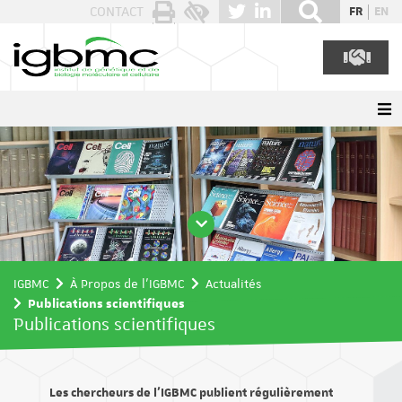
Panneau de gestion des cookies
CONTACT
FR
EN
IGBMC
À Propos de l'IGBMC
Actualités
Publications scientifiques
Publications scientifiques
Les chercheurs de l’IGBMC publient régulièrement