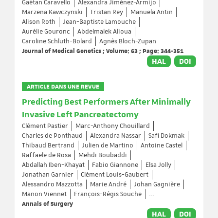
Gaétan Caravello
Alexandra Jiménez-Armijo
Marzena Kawczynski
Tristan Rey
Manuela Antin
Alison Roth
Jean-Baptiste Lamouche
Aurélie Gouronc
Abdelmalek Alioua
Caroline Schluth-Bolard
Agnès Bloch-Zupan
Journal of Medical Genetics ; Volume: 63 ; Page: 344-351
HAL
DOI
ARTICLE DANS UNE REVUE
Predicting Best Performers After Minimally
Invasive Left Pancreatectomy
Clément Pastier
Marc-Anthony Chouillard
Charles de Ponthaud
Alexandra Nassar
Safi Dokmak
Thibaud Bertrand
Julien de Martino
Antoine Castel
Raffaele de Rosa
Mehdi Boubaddi
Abdallah Iben-Khayat
Fabio Giannone
Elsa Jolly
Jonathan Garnier
Clément Louis-Gaubert
Alessandro Mazzotta
Marie André
Johan Gagnière
Manon Viennet
François-Régis Souche
...
Annals of Surgery
HAL
DOI