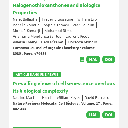
Halogenothioxanthones and Biological
Properties
Najet Ballagha
Frédéric Lassagne
William Erb
Isabelle Rouaud
Sophie Tomasi
Ziad Fajloun
Mona El Samarji
Mohamad Rima
Anamaria Mendonça Santos
Laurent Picot
Valérie Thiéry
Hédi M’rabet
Florence Mongin
European Journal of Organic Chemistry ; Volume:
2026 ; Page: e70658
HAL
DOI
ARTICLE DANS UNE REVUE
Prevailing views of cell senescence overlook
its biological complexity
Nadine Martin
Han Li
William Keyes
David Bernard
Nature Reviews Molecular Cell Biology ; Volume: 27 ; Page:
487-488
HAL
DOI