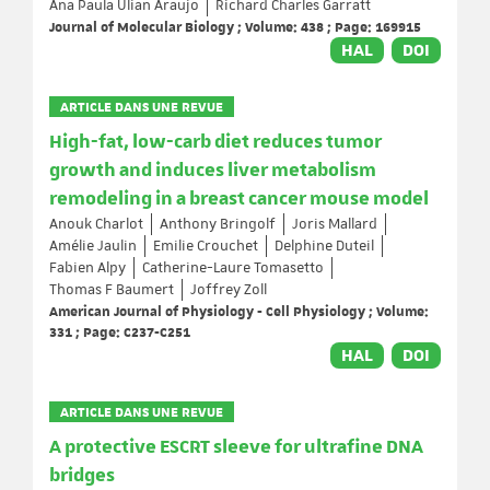
Ana Paula Ulian Araujo
Richard Charles Garratt
Journal of Molecular Biology ; Volume: 438 ; Page: 169915
HAL
DOI
ARTICLE DANS UNE REVUE
High-fat, low-carb diet reduces tumor
growth and induces liver metabolism
remodeling in a breast cancer mouse model
Anouk Charlot
Anthony Bringolf
Joris Mallard
Amélie Jaulin
Emilie Crouchet
Delphine Duteil
Fabien Alpy
Catherine-Laure Tomasetto
Thomas F Baumert
Joffrey Zoll
American Journal of Physiology - Cell Physiology ; Volume:
331 ; Page: C237-C251
HAL
DOI
ARTICLE DANS UNE REVUE
A protective ESCRT sleeve for ultrafine DNA
bridges