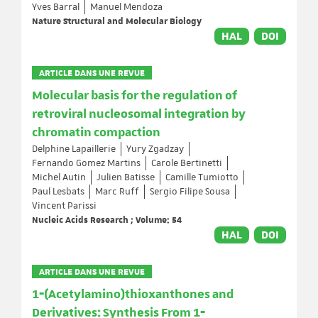
Yves Barral
Manuel Mendoza
Nature Structural and Molecular Biology
HAL
DOI
ARTICLE DANS UNE REVUE
Molecular basis for the regulation of
retroviral nucleosomal integration by
chromatin compaction
Delphine Lapaillerie
Yury Zgadzay
Fernando Gomez Martins
Carole Bertinetti
Michel Autin
Julien Batisse
Camille Tumiotto
Paul Lesbats
Marc Ruff
Sergio Filipe Sousa
Vincent Parissi
Nucleic Acids Research ; Volume: 54
HAL
DOI
ARTICLE DANS UNE REVUE
1‐(Acetylamino)thioxanthones and
Derivatives: Synthesis From 1‐