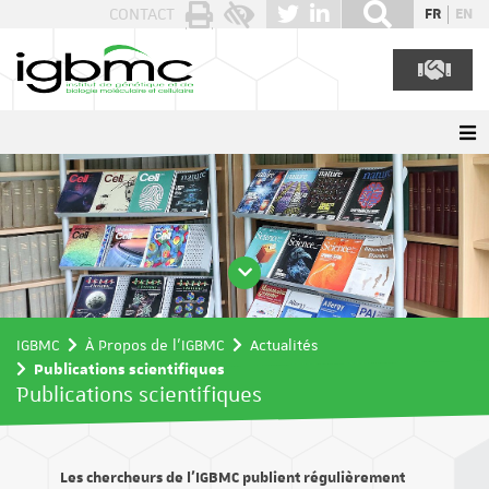
Panneau de gestion des cookies
CONTACT
FR
EN
IGBMC
À Propos de l'IGBMC
Actualités
Publications scientifiques
Publications scientifiques
Les chercheurs de l’IGBMC publient régulièrement