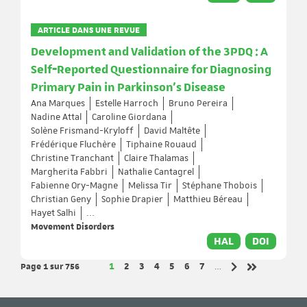
ARTICLE DANS UNE REVUE
Development and Validation of the 3PDQ : A
Self‐Reported Questionnaire for Diagnosing
Primary Pain in Parkinson's Disease
Ana Marques
Estelle Harroch
Bruno Pereira
Nadine Attal
Caroline Giordana
Solène Frismand-Kryloff
David Maltête
Frédérique Fluchère
Tiphaine Rouaud
Christine Tranchant
Claire Thalamas
Margherita Fabbri
Nathalie Cantagrel
Fabienne Ory-Magne
Melissa Tir
Stéphane Thobois
Christian Geny
Sophie Drapier
Matthieu Béreau
Hayet Salhi
...
Movement Disorders
HAL
DOI
Page 1
sur 756
Page
Page
Page
Page
Page
Page
Page
1
2
3
4
5
6
7
…
Page suivante
Dernière pag