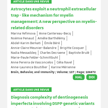
ARTICLE DANS UNE REVUE
Astrocytes exploit a neutrophil extracellular
trap - like mechanism for myelin
management: A new perspective on myelin-
related disorders
Marina Yefimova
Anne Cantereau-Becq
Noémie Penaud
Amélie Barthélémy
Abdel-Karim Berkati
Émile Béré
Annie-Claire Meunier-Balandre
Brigitte Cosquer
Nadia Messaddeq
Charles Decraene
Baptiste Brulé
Marie-Paule Felder-Schmittbuhl
Anne Pereira de Vasconcelos
Célia Ravel
Anne-Laurence Boutillier
Karine Mérienne
Brain, Behavior, and Immunity ; Volume: 137 ; Page: 106872
HAL
DOI
ARTICLE DANS UNE REVUE
Diagnosis complexity of dentinogenesis
imperfecta involving DSPP genetic variants