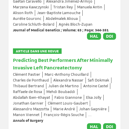
Gaétan Caravello
Alexandra Jiménez-Armijo
Marzena Kawczynski
Tristan Rey
Manuela Antin
Alison Roth
Jean-Baptiste Lamouche
Aurélie Gouronc
Abdelmalek Alioua
Caroline Schluth-Bolard
Agnès Bloch-Zupan
Journal of Medical Genetics ; Volume: 63 ; Page: 344-351
HAL
DOI
ARTICLE DANS UNE REVUE
Predicting Best Performers After Minimally
Invasive Left Pancreatectomy
Clément Pastier
Marc-Anthony Chouillard
Charles de Ponthaud
Alexandra Nassar
Safi Dokmak
Thibaud Bertrand
Julien de Martino
Antoine Castel
Raffaele de Rosa
Mehdi Boubaddi
Abdallah Iben-Khayat
Fabio Giannone
Elsa Jolly
Jonathan Garnier
Clément Louis-Gaubert
Alessandro Mazzotta
Marie André
Johan Gagnière
Manon Viennet
François-Régis Souche
...
Annals of Surgery
HAL
DOI