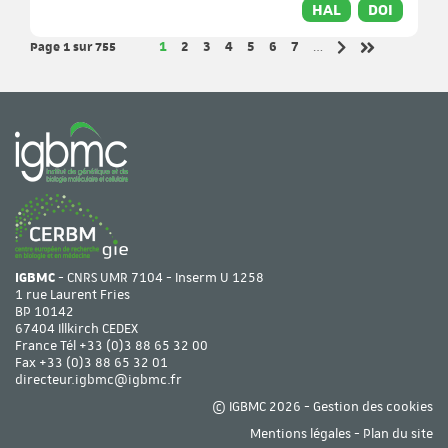
HAL
DOI
Page 1
sur 755
Page
Page
Page
Page
Page
Page
Page
1
2
3
4
5
6
7
…
Page suivante
Dernière pag
IGBMC
- CNRS UMR 7104 - Inserm U 1258
1 rue Laurent Fries
BP 10142
67404 Illkirch CEDEX
France Tél
+33 (0)3 88 65 32 00
Fax +33 (0)3 88 65 32 01
directeur.igbmc@igbmc.fr
© IGBMC 2026 -
Gestion des cookies
Mentions légales
-
Plan du site