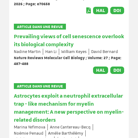
2026 ; Page: e70658
HAL
DOI
ARTICLE DANS UNE REVUE
Prevailing views of cell senescence overlook
its biological complexity
Nadine Martin
Han Li
William Keyes
David Bernard
Nature Reviews Molecular Cell Biology ; Volume: 27 ; Page:
487-488
HAL
DOI
ARTICLE DANS UNE REVUE
Astrocytes exploit a neutrophil extracellular
trap - like mechanism for myelin
management: A new perspective on myelin-
related disorders
Marina Yefimova
Anne Cantereau-Becq
Noémie Penaud
Amélie Barthélémy