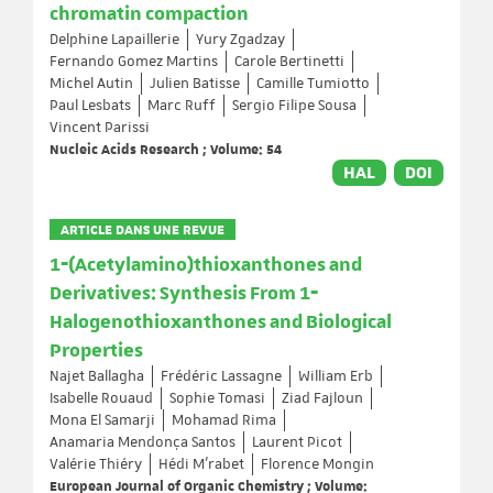
chromatin compaction
Delphine Lapaillerie
Yury Zgadzay
Fernando Gomez Martins
Carole Bertinetti
Michel Autin
Julien Batisse
Camille Tumiotto
Paul Lesbats
Marc Ruff
Sergio Filipe Sousa
Vincent Parissi
Nucleic Acids Research ; Volume: 54
HAL
DOI
ARTICLE DANS UNE REVUE
1‐(Acetylamino)thioxanthones and
Derivatives: Synthesis From 1‐
Halogenothioxanthones and Biological
Properties
Najet Ballagha
Frédéric Lassagne
William Erb
Isabelle Rouaud
Sophie Tomasi
Ziad Fajloun
Mona El Samarji
Mohamad Rima
Anamaria Mendonça Santos
Laurent Picot
Valérie Thiéry
Hédi M’rabet
Florence Mongin
European Journal of Organic Chemistry ; Volume: