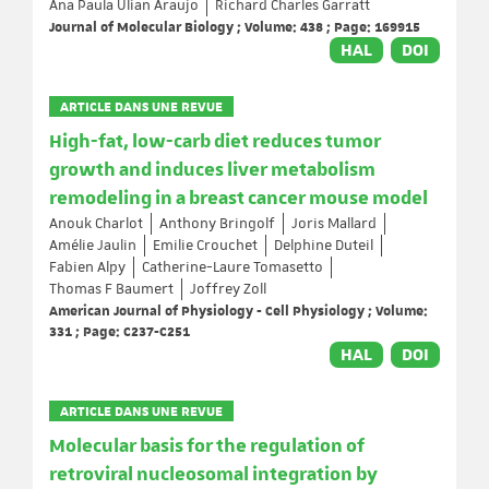
Ana Paula Ulian Araujo
Richard Charles Garratt
Journal of Molecular Biology ; Volume: 438 ; Page: 169915
HAL
DOI
ARTICLE DANS UNE REVUE
High-fat, low-carb diet reduces tumor
growth and induces liver metabolism
remodeling in a breast cancer mouse model
Anouk Charlot
Anthony Bringolf
Joris Mallard
Amélie Jaulin
Emilie Crouchet
Delphine Duteil
Fabien Alpy
Catherine-Laure Tomasetto
Thomas F Baumert
Joffrey Zoll
American Journal of Physiology - Cell Physiology ; Volume:
331 ; Page: C237-C251
HAL
DOI
ARTICLE DANS UNE REVUE
Molecular basis for the regulation of
retroviral nucleosomal integration by