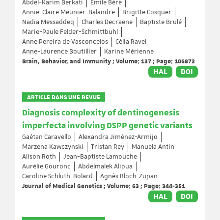
Abdel-Karim Berkati
Émile Béré
Annie-Claire Meunier-Balandre
Brigitte Cosquer
Nadia Messaddeq
Charles Decraene
Baptiste Brulé
Marie-Paule Felder-Schmittbuhl
Anne Pereira de Vasconcelos
Célia Ravel
Anne-Laurence Boutillier
Karine Mérienne
Brain, Behavior, and Immunity ; Volume: 137 ; Page: 106872
HAL
DOI
ARTICLE DANS UNE REVUE
Diagnosis complexity of dentinogenesis
imperfecta involving DSPP genetic variants
Gaétan Caravello
Alexandra Jiménez-Armijo
Marzena Kawczynski
Tristan Rey
Manuela Antin
Alison Roth
Jean-Baptiste Lamouche
Aurélie Gouronc
Abdelmalek Alioua
Caroline Schluth-Bolard
Agnès Bloch-Zupan
Journal of Medical Genetics ; Volume: 63 ; Page: 344-351
HAL
DOI