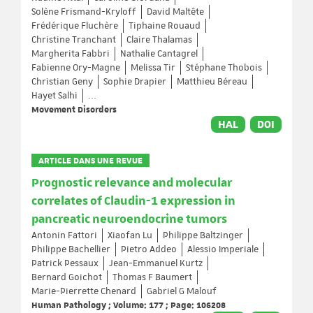
Solène Frismand-Kryloff
David Maltête
Frédérique Fluchère
Tiphaine Rouaud
Christine Tranchant
Claire Thalamas
Margherita Fabbri
Nathalie Cantagrel
Fabienne Ory-Magne
Melissa Tir
Stéphane Thobois
Christian Geny
Sophie Drapier
Matthieu Béreau
Hayet Salhi
...
Movement Disorders
HAL
DOI
ARTICLE DANS UNE REVUE
Prognostic relevance and molecular
correlates of Claudin-1 expression in
pancreatic neuroendocrine tumors
Antonin Fattori
Xiaofan Lu
Philippe Baltzinger
Philippe Bachellier
Pietro Addeo
Alessio Imperiale
Patrick Pessaux
Jean-Emmanuel Kurtz
Bernard Goichot
Thomas F Baumert
Marie-Pierrette Chenard
Gabriel G Malouf
Human Pathology ; Volume: 177 ; Page: 106208