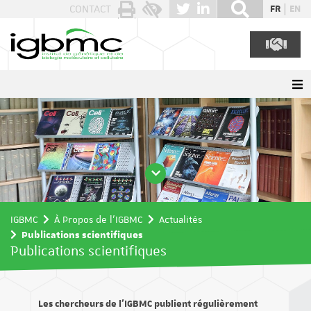
Panneau de gestion des cookies
CONTACT
FR
EN
IGBMC
À Propos de l'IGBMC
Actualités
Publications scientifiques
Publications scientifiques
Les chercheurs de l’IGBMC publient régulièrement