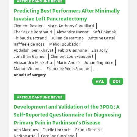
ARTICLE DANS UNE REVUE
Predicting Best Performers After Minimally
Invasive Left Pancreatectomy
Clément Pastier
Marc-Anthony Chouillard
Charles de Ponthaud
Alexandra Nassar
Safi Dokmak
Thibaud Bertrand
Julien de Martino
Antoine Castel
Raffaele de Rosa
Mehdi Boubaddi
Abdallah Iben-Khayat
Fabio Giannone
Elsa Jolly
Jonathan Garnier
Clément Louis-Gaubert
Alessandro Mazzotta
Marie André
Johan Gagnière
Manon Viennet
François-Régis Souche
...
Annals of Surgery
HAL
DOI
ARTICLE DANS UNE REVUE
Development and Validation of the 3PDQ : A
Self‐Reported Questionnaire for Diagnosing
Primary Pain in Parkinson's Disease
Ana Marques
Estelle Harroch
Bruno Pereira
Nadine Attal
Caroline Giordana