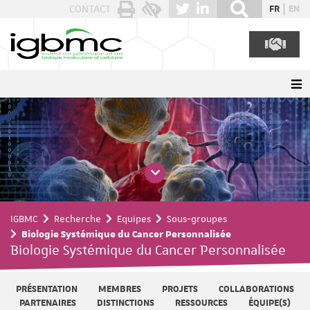
Panneau de gestion des cookies
CONTACT
FR
EN
IGBMC
Recherche
Equipes
Sous-groupes
Biologie Systémique du Cancer Personnalisée
Biologie Systémique du Cancer Personnalisée
PRÉSENTATION
MEMBRES
PROJETS
COLLABORATIONS
PARTENAIRES
DISTINCTIONS
RESSOURCES
ÉQUIPE(S)