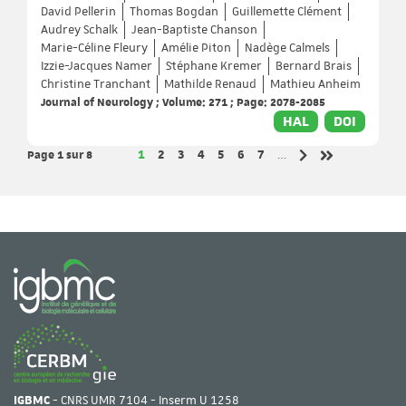
David Pellerin
Thomas Bogdan
Guillemette Clément
Audrey Schalk
Jean-Baptiste Chanson
Marie-Céline Fleury
Amélie Piton
Nadège Calmels
Izzie-Jacques Namer
Stéphane Kremer
Bernard Brais
Christine Tranchant
Mathilde Renaud
Mathieu Anheim
Journal of Neurology ; Volume: 271 ; Page: 2078-2085
HAL
DOI
Page 1
sur 8
Page
Page
Page
Page
Page
Page
Page
1
2
3
4
5
6
7
…
Page suivante
Dernière page
IGBMC
- CNRS UMR 7104 - Inserm U 1258