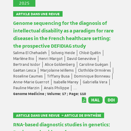
2025
ARTICLE DANS UNE REVUE
Genome sequencing for the diagnosis of
intellectual disability as a paradigm for rare
diseases in the French healthcare setting:
the prospective DEFIDIAG study
Salima El Chehadeh
Solveig Heide
Chloé Quélin
Marlène Rio
Henri Margot
David Geneviève
Bertrand Isidor
Alice Goldenberg
Caroline Guégan
Gaëtan Lesca
Marjolaine Willems
Clothilde Ormières
Roseline Caumes
Tiffany Busa
Dominique Bonneau
Anne-Marie Guerrot
Isabelle Marey
Gabriella Vera
Pauline Marzin
Anaïs Philippe
...
Genome Medicine ; Volume: 17 ; Page: 110
HAL
DOI
ARTICLE DANS UNE REVUE » ARTICLE DE SYNTHÈSE
RNA-based diagnostic studies in genetics: