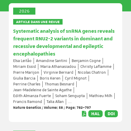
2026
ARTICLE DANS UNE REVUE
Systematic analysis of snRNA genes reveals
frequent RNU2-2 variants in dominant and
recessive developmental and epileptic
encephalopathies
Elsa Leitão
Amandine Santini
Benjamin Cogne
Miriam Essid
Maria Athanasiadou
Christy Laflamme
Pierre Marijon
Virginie Bernard
Nicolas Chatron
Giulia Barcia
Boris Keren
Cyril Mignot
Perrine Charles
Thomas Besnard
Jean-Madeleine de Sainte Agathe
Edith Almanza Fuerte
Soham Sengupta
Mathieu Milh
Francis Ramond
Talia Allan
...
Nature Genetics ; Volume: 58 ; Page: 782–797
HAL
DOI