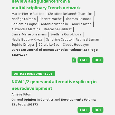
Review and guidance from a
multidisciplinary French network
Marie-Pierre Buisine
Christine Bellanné-Chantelot
Nadège Calmels
Christel Vaché
Thomas Besnard
Benjamin Cogné
Antonio Vitobello
Amélie Piton
Alexandra Martins
Pascaline Gaildrat
Claire-Marie Dhaenens
Svetlana Gorokhova
Nadia Boutry-Kryza
Sandrine Caputo
Raphaël Leman
Sophie Krieger
Gérald Le Gac
Claude Houdayer
European Journal of Human Genetics ; Volume: 33 ; Page:
1219-1227
HAL
DOI
ARTICLE DANS UNE REVUE
NOVA1/2 genes and alternative splicing in
neurodevelopment
Amélie Piton
Current Opinion in Genetics and Development ; Volume:
93 ; Page: 102373
HAL
DOI