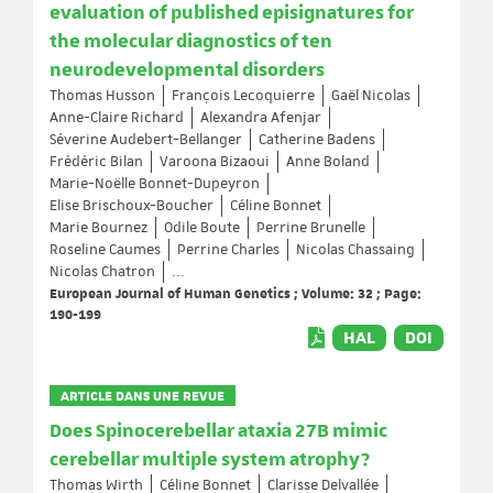
evaluation of published episignatures for
the molecular diagnostics of ten
neurodevelopmental disorders
Thomas Husson
François Lecoquierre
Gaël Nicolas
Anne-Claire Richard
Alexandra Afenjar
Séverine Audebert-Bellanger
Catherine Badens
Frédéric Bilan
Varoona Bizaoui
Anne Boland
Marie-Noëlle Bonnet-Dupeyron
Elise Brischoux-Boucher
Céline Bonnet
Marie Bournez
Odile Boute
Perrine Brunelle
Roseline Caumes
Perrine Charles
Nicolas Chassaing
Nicolas Chatron
...
European Journal of Human Genetics ; Volume: 32 ; Page:
190-199
HAL
DOI
ARTICLE DANS UNE REVUE
Does Spinocerebellar ataxia 27B mimic
cerebellar multiple system atrophy?
Thomas Wirth
Céline Bonnet
Clarisse Delvallée