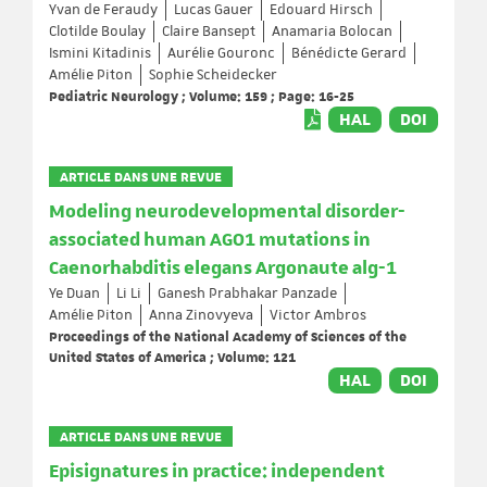
Yvan de Feraudy
Lucas Gauer
Edouard Hirsch
Clotilde Boulay
Claire Bansept
Anamaria Bolocan
Ismini Kitadinis
Aurélie Gouronc
Bénédicte Gerard
Amélie Piton
Sophie Scheidecker
Pediatric Neurology ; Volume: 159 ; Page: 16-25
HAL
DOI
ARTICLE DANS UNE REVUE
Modeling neurodevelopmental disorder-
associated human AGO1 mutations in
Caenorhabditis elegans Argonaute alg-1
Ye Duan
Li Li
Ganesh Prabhakar Panzade
Amélie Piton
Anna Zinovyeva
Victor Ambros
Proceedings of the National Academy of Sciences of the
United States of America ; Volume: 121
HAL
DOI
ARTICLE DANS UNE REVUE
Episignatures in practice: independent