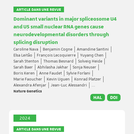
ARTICLE DANS UNE REVUE
Dominant variants in major spliceosome U4
and U5 small nuclear RNA genes cause
neurodevelopmental disorders through
splicing disruption
Caroline Nava
Benjamin Cogne
Amandine Santini
Elsa Leitão
François Lecoquierre
Yuyang Chen
Sarah Stenton
Thomas Besnard
Solveig Heide
Sarah Baer
Abhilasha Jakhar
Sonja Neuser
Boris Keren
Anne Faudet
Sylvie Forlani
Marie Faoucher
Kevin Uguen
Konrad Platzer
Alexandra Afenjar
Jean-Luc Alessandri
...
Nature Genetics
HAL
DOI
2024
ARTICLE DANS UNE REVUE