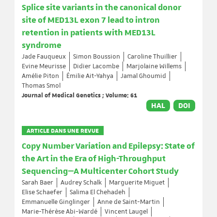
Splice site variants in the canonical donor
site of MED13L exon 7 lead to intron
retention in patients with MED13L
syndrome
Jade Fauqueux
Simon Boussion
Caroline Thuillier
Evine Meurisse
Didier Lacombe
Marjolaine Willems
Amélie Piton
Émilie Ait-Yahya
Jamal Ghoumid
Thomas Smol
Journal of Medical Genetics ; Volume: 61
HAL
DOI
ARTICLE DANS UNE REVUE
Copy Number Variation and Epilepsy: State of
the Art in the Era of High-Throughput
Sequencing—A Multicenter Cohort Study
Sarah Baer
Audrey Schalk
Marguerite Miguet
Elise Schaefer
Salima El Chehadeh
Emmanuelle Ginglinger
Anne de Saint-Martin
Marie-Thérèse Abi-Wardé
Vincent Laugel